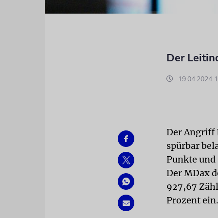
Der Leiti
19.04.2024 1
Der Angriff
spürbar bela
Punkte und 
Der MDax de
927,67 Zähl
Prozent ein