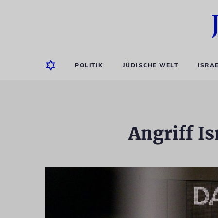
POLITIK
JÜDISCHE WELT
ISRA
Angriff Is