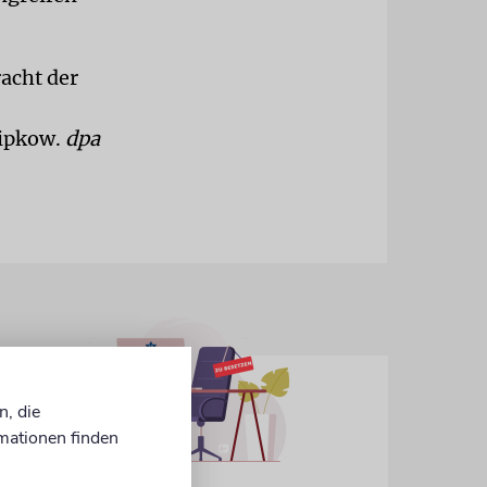
racht der
Lipkow.
dpa
n, die
mationen finden