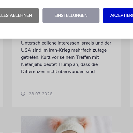
WASHINGTON D.C.
Trump: Netanjahu will,
LLES ABLEHNEN
EINSTELLUNGEN
AKZEPTIER
dass USA im Iran involviert
bleiben
Unterschiedliche Interessen Israels und der
USA sind im Iran-Krieg mehrfach zutage
getreten. Kurz vor seinem Treffen mit
Netanjahu deutet Trump an, dass die
Differenzen nicht überwunden sind
28.07.2026