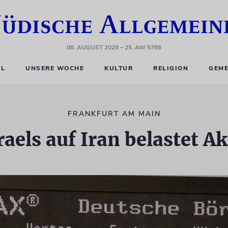
08. AUGUST 2026
– 25. AW 5786
EL
UNSERE WOCHE
KULTUR
RELIGION
GEME
FRANKFURT AM MAIN
raels auf Iran belastet 