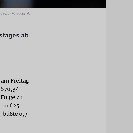
 Eibner-Pressefoto
lstages ab
 am Freitag
7 670,34
 Folge zu.
t auf 25
, büßte 0,7