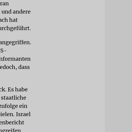
Iran
 und andere
ach hat
urchgeführt.
 angegriffen.
US-
 Informanten
jedoch, dass
ck. Es habe
 staatliche
zufolge ein
ielen. Israel
enbericht
ngreifen