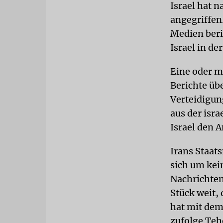
Israel hat 
angegriffe
Medien beri
Israel in de
Eine oder me
Berichte üb
Verteidigun
aus der isr
Israel den A
Irans Staat
sich um kein
Nachrichten
Stück weit, 
hat mit dem
zufolge Teh