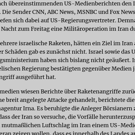
nach übereinstimmenden US-Medienberichten den 
n. Die Sender CNN, ABC News, MSNBC und Fox News
efen sich dabei auf US-Regierungsvertreter. Demn
r Nacht zum Freitag eine Militäroperation im Iran d
hrere israelische Raketen, hätten ein Ziel im Iran
er Schäden gab es zunächst nicht. Israel sowie das 
gsministerium haben sich bislang nicht geäußert.
aelischen Regierung bestätigten gegenüber Medien 
ngriff ausgeführt hat.
smedien wiesen Berichte über Raketenangriffe zurü
e breit angelegte Attacke gehandelt, berichtete die
agentur Irna. Es beruhigte die Anleger Börsianern 
dass der Iran so versuche, die Vorfälle herunterzusp
 mutmaßlichen Luftschlag im Iran einem US-Medi
eran zeigen wollen, dass es innerhalb des Landes a