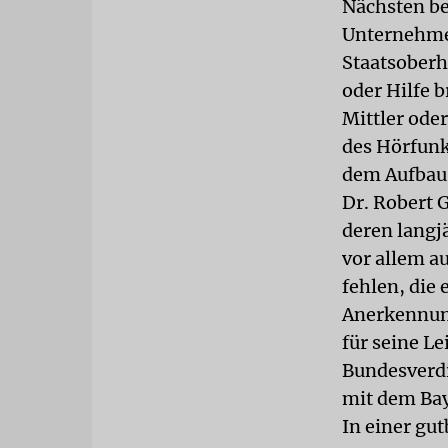
Nächsten be
Unternehmer
Staatsoberhä
oder Hilfe 
Mittler ode
des Hörfunk
dem Aufbau
Dr. Robert 
deren langjä
vor allem a
fehlen, die 
Anerkennung
für seine L
Bundesverdi
mit dem Bay
In einer gu