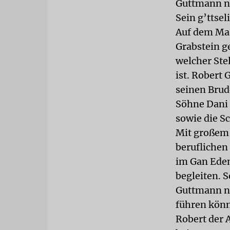
Guttmann na
Sein g’ttsel
Auf dem Mas
Grabstein g
welcher Ste
ist. Robert 
seinen Brud
Söhne Dani 
sowie die S
Mit großem 
beruflichen 
im Gan Eden
begleiten. 
Guttmann ni
führen könn
Robert der 