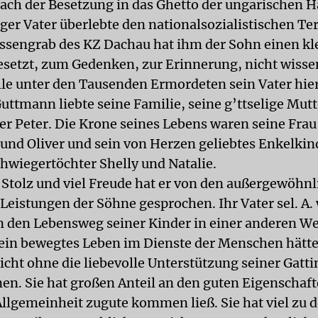
ch der Besetzung in das Ghetto der ungarischen H
iger Vater überlebte den nationalsozialistischen Ter
sengrab des KZ Dachau hat ihm der Sohn einen kl
esetzt, zum Gedenken, zur Erinnerung, nicht wisse
lle unter den Tausenden Ermordeten sein Vater hier
Guttmann liebte seine Familie, seine g’ttselige Mut
er Peter. Die Krone seines Lebens waren seine Frau
und Oliver und sein von Herzen geliebtes Enkelki
chwiegertöchter Shelly und Natalie.
Stolz und viel Freude hat er von den außergewöhn
Leistungen der Söhne gesprochen. Ihr Vater sel. A. 
 den Lebensweg seiner Kinder in einer anderen We
Sein bewegtes Leben im Dienste der Menschen hätte
cht ohne die liebevolle Unterstützung seiner Gatti
en. Sie hat großen Anteil an den guten Eigenschafte
Allgemeinheit zugute kommen ließ. Sie hat viel zu 