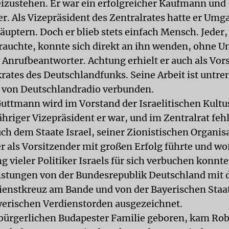
izustehen. Er war ein erfolgreicher Kaufmann und
. Als Vizepräsident des Zentralrates hatte er Umg
uptern. Doch er blieb stets einfach Mensch. Jeder,
brauchte, konnte sich direkt an ihn wenden, ohne 
r Anrufbeantworter. Achtung erhielt er auch als Vor
rates des Deutschlandfunks. Seine Arbeit ist untre
 von Deutschlandradio verbunden.
Guttmann wird im Vorstand der Israelitischen Kult
hriger Vizepräsident er war, und im Zentralrat fehl
uch dem Staate Israel, seiner Zionistischen Organis
er als Vorsitzender mit großen Erfolg führte und wof
 vieler Politiker Israels für sich verbuchen konnte
eistungen von der Bundesrepublik Deutschland mit
enstkreuz am Bande und von der Bayerischen Staa
erischen Verdienstorden ausgezeichnet.
tbürgerlichen Budapester Familie geboren, kam Rob