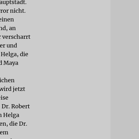
auptstadt.
ror nicht.
einen
nd, an
 verscharrt
ter und
 Helga, die
nd Maya
lichen
wird jetzt
ise
 Dr. Robert
n Helga
n, die Dr.
dem