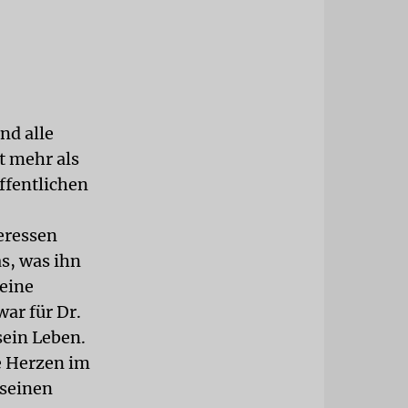
nd alle
t mehr als
öffentlichen
eressen
s, was ihn
eine
ar für Dr.
sein Leben.
ie Herzen im
 seinen