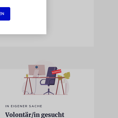
eg weiter,
ttmann
EN
IN EIGENER SACHE
Volontär/in gesucht