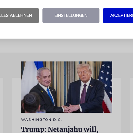
Robert, wir gehen den von Ihnen eingeschlagenen W
chen wir Ihnen! Möge die Seele von Dr. Robert Gu
LLES ABLEHNEN
EINSTELLUNGEN
AKZEPTIER
 sein in das Bündel des ewigen Lebens.
WASHINGTON D.C.
Trump: Netanjahu will,