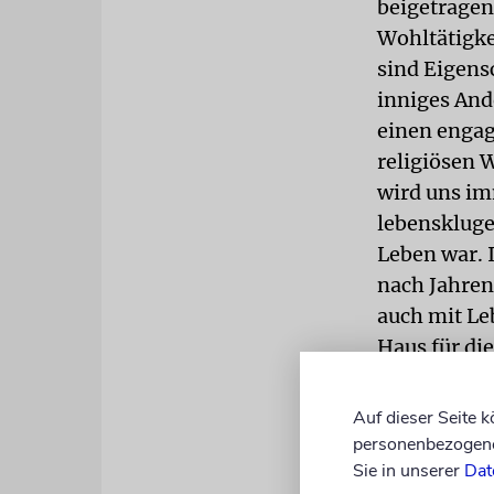
beigetragen
Wohltätigke
sind Eigens
inniges And
einen engag
religiösen 
wird uns im
lebenskluge
Leben war. 
nach Jahren 
auch mit Le
Haus für die
verbunden m
die Pfeiler
Auf dieser Seite 
Liebe zu un
personenbezogene 
weitergega
Sie in unserer
Dat