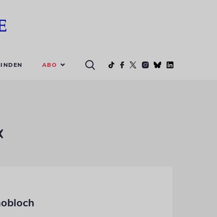
ABO
INDEN
«
nobloch