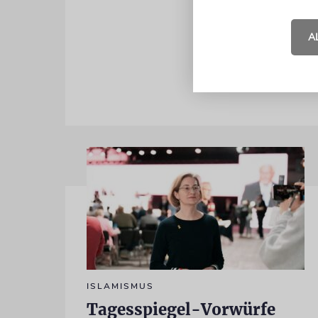
Lieber Dr. 
das verspre
A
eingebunden
ISLAMISMUS
Tagesspiegel-Vorwürfe