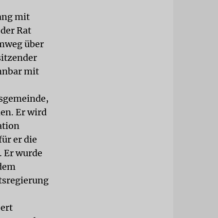
ang mit
 der Rat
Umweg über
sitzender
nnbar mit
usgemeinde,
en. Er wird
ation
ür er die
. Er wurde
 dem
tsregierung
ert