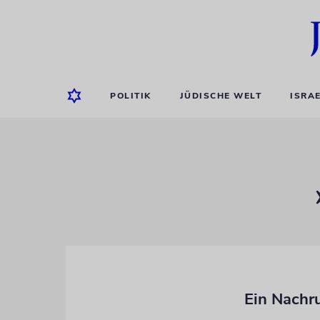
POLITIK
JÜDISCHE WELT
ISRA
Ein Nachr