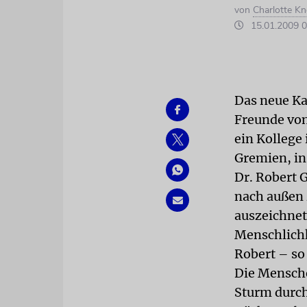
von
Charlotte K
15.01.2009 0
Das neue Ka
Freunde von
ein Kollege 
Gremien, in 
Dr. Robert 
nach außen 
auszeichnet
Menschlichk
Robert – so
Die Mensche
Sturm durch