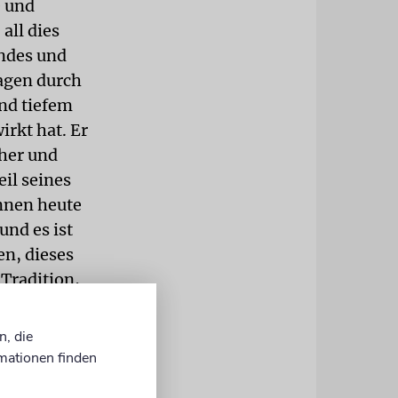
e und
all dies
endes und
agen durch
und tiefem
irkt hat. Er
cher und
il seines
önnen heute
und es ist
en, dieses
 Tradition,
srael sind
nd meiner
n, die
fangene Weg
mationen finden