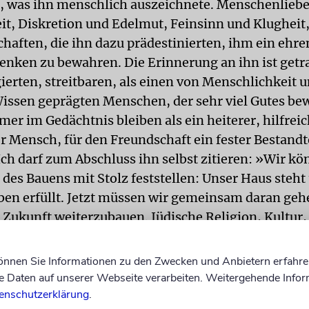
, was ihn menschlich auszeichnete. Menschenlieb
it, Diskretion und Edelmut, Feinsinn und Klugheit, 
chaften, die ihn dazu prädestinierten, ihm ein ehr
enken zu bewahren. Die Erinnerung an ihn ist getr
ierten, streitbaren, als einen von Menschlichkeit 
Wissen geprägten Menschen, der sehr viel Gutes bew
mer im Gedächtnis bleiben als ein heiterer, hilfrei
r Mensch, für den Freundschaft ein fester Bestandte
Ich darf zum Abschluss ihn selbst zitieren: »Wir k
des Bauens mit Stolz feststellen: Unser Haus steht 
ben erfüllt. Jetzt müssen wir gemeinsam daran geh
 Zukunft weiterzubauen. Jüdische Religion, Kultur,
it neuen Ideen, sowie die enge Verbundenheit zu I
, die wir absichern müssen. Mit meiner Erfahrung u
können Sie Informationen zu den Zwecken und Anbietern erfahre
serer Gemeinde werde ich alles tun, dass der ange
Daten auf unserer Webseite verarbeiten. Weitergehende Infor
ngen wird.«
enschutzerklärung
.