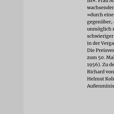
ist«. Frau M
wachsenden 
»durch eine
gegenüber, 
unmöglich m
schwieriger 
in der Verg
Die Preisve
zum 50. Mal
1956). Zu d
Richard von
Helmut Kohl
Außenminist