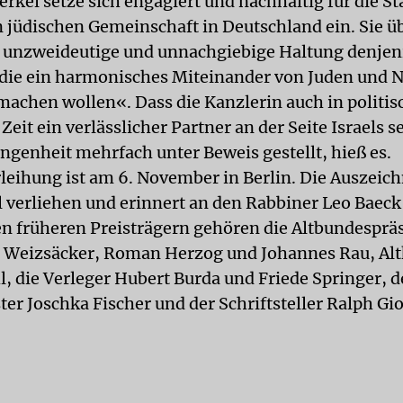
erkel setze sich engagiert und nachhaltig für die S
jüdischen Gemeinschaft in Deutschland ein. Sie ü
 unzweideutige und unnachgiebige Haltung denjen
die ein harmonisches Miteinander von Juden und 
achen wollen«. Dass die Kanzlerin auch in politis
Zeit ein verlässlicher Partner an der Seite Israels se
angenheit mehrfach unter Beweis gestellt, hieß es.
rleihung ist am 6. November in Berlin. Die Auszeic
 verliehen und erinnert an den Rabbiner Leo Baeck
en früheren Preisträgern gehören die Altbundesprä
 Weizsäcker, Roman Herzog und Johannes Rau, Alt
, die Verleger Hubert Burda und Friede Springer, d
er Joschka Fischer und der Schriftsteller Ralph Gio