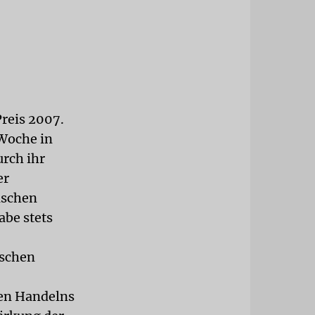
reis 2007.
 Woche in
urch ihr
er
ischen
abe stets
tschen
hen Handelns