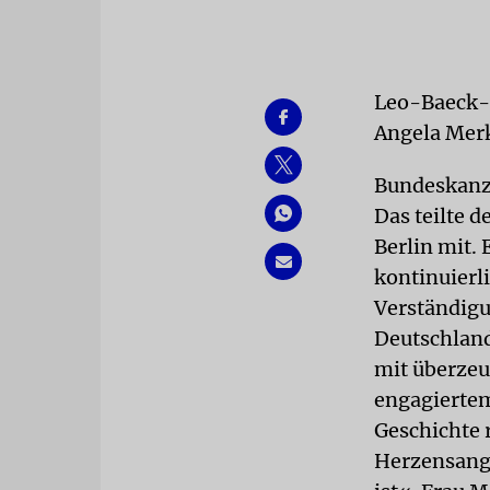
Leo-Baeck-P
Angela Mer
Bundeskanzl
Das teilte 
Berlin mit. 
kontinuierl
Verständigu
Deutschland
mit überze
engagiertem
Geschichte 
Herzensange