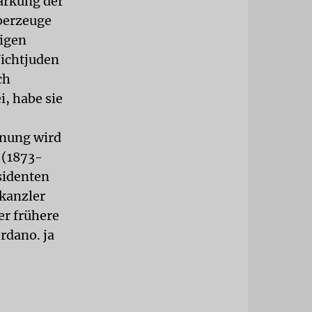
tärkung der
berzeuge
igen
Nichtjuden
ch
i, habe sie
hnung wird
 (1873-
sidenten
kanzler
er frühere
rdano. ja