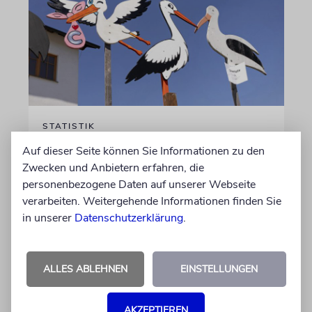
STATISTIK
Diese hebräischen
Auf dieser Seite können Sie Informationen zu den
Vornamen in Österreich sind
Zwecken und Anbietern erfahren, die
personenbezogene Daten auf unserer Webseite
am beliebtesten
verarbeiten. Weitergehende Informationen finden Sie
Österreichische Eltern wählen gern Klassiker.
in unserer
Datenschutzerklärung
.
Unter den Top Ten sind auch viele Namen
biblischen Ursprungs
ALLES ABLEHNEN
EINSTELLUNGEN
von Nicole Dreyfus
04.07.2026
AKZEPTIEREN