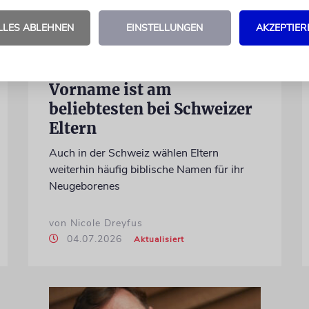
LLES ABLEHNEN
EINSTELLUNGEN
AKZEPTIER
BUNDESAMT FÜR STATISTIK
Dieser hebräische
Vorname ist am
beliebtesten bei Schweizer
Eltern
Auch in der Schweiz wählen Eltern
weiterhin häufig biblische Namen für ihr
Neugeborenes
von Nicole Dreyfus
04.07.2026
Aktualisiert