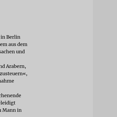
in Berlin
llem aus dem
rsachen und
nd Arabern,
nzusteuern«,
unahme
ochenende
leidigt
n Mann in