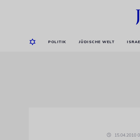
POLITIK
JÜDISCHE WELT
ISRA
15.04.2010 0