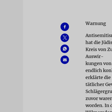
Warnung
Antisemitis
hat die Jüd
Kreis von Z
Auswir-
kungen von 
endlich kon
erklärte d
tätlicher G
Schlägergru
zuvor waren
worden. In 