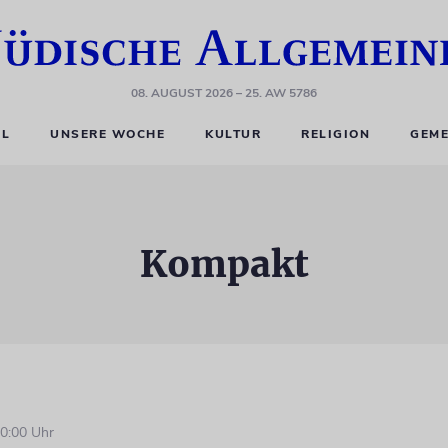
08. AUGUST 2026
– 25. AW 5786
EL
UNSERE WOCHE
KULTUR
RELIGION
GEME
Kompakt
0:00 Uhr