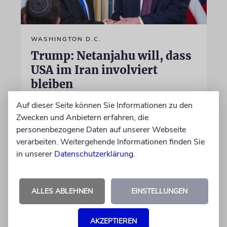
WASHINGTON D.C.
Trump: Netanjahu will, dass
USA im Iran involviert
bleiben
Unterschiedliche Interessen Israels und der
Auf dieser Seite können Sie Informationen zu den
USA sind im Iran-Krieg mehrfach zutage
Zwecken und Anbietern erfahren, die
getreten. Kurz vor seinem Treffen mit
personenbezogene Daten auf unserer Webseite
Netanjahu deutet Trump an, dass die
verarbeiten. Weitergehende Informationen finden Sie
Differenzen nicht überwunden sind
in unserer
Datenschutzerklärung
.
28.07.2026
ALLES ABLEHNEN
EINSTELLUNGEN
AKZEPTIEREN