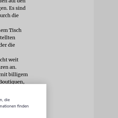
hen auf den
en. Es sind
urch die
nem Tisch
tellten
der die
cht weit
aren an.
mit billigem
 Boutiquen,
ispiel, ein
eue Mode
n, die
fa, eine
mationen finden
auft.