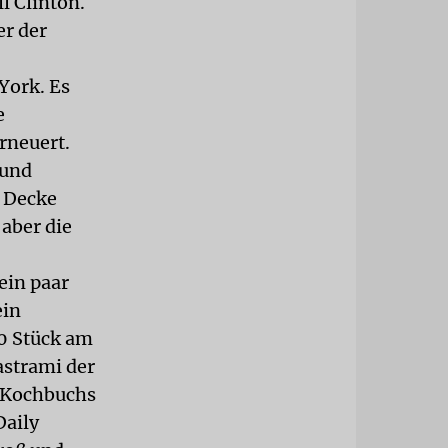
l Clinton.
er der
York. Es
e
erneuert.
 und
r Decke
 aber die
ein paar
ein
0 Stück am
astrami der
n Kochbuchs
Daily