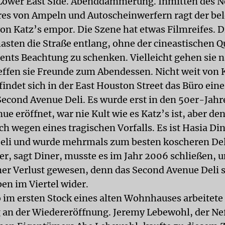
Lower East Side. Abenddämmerung. Inmitten des 
es von Ampeln und Autoscheinwerfern ragt der bel
von Katz’s empor. Die Szene hat etwas Filmreifes. D
sten die Straße entlang, ohne der cineastischen Qu
nts Beachtung zu schenken. Vielleicht gehen sie 
treffen sie Freunde zum Abendessen. Nicht weit von 
findet sich in der East Houston Street das Büro ein
Second Avenue Deli. Es wurde erst in den 50er-Jahr
e eröffnet, war nie Kult wie es Katz’s ist, aber d
h wegen eines tragischen Vorfalls. Es ist Hasia Di
eli und wurde mehrmals zum besten koscheren Deli
er, sagt Diner, musste es im Jahr 2006 schließen, u
er Verlust gewesen, denn das Second Avenue Deli s
en im Viertel wider.
 im ersten Stock eines alten Wohnhauses arbeitet
an der Wiedereröffnung. Jeremy Lebewohl, der Nef