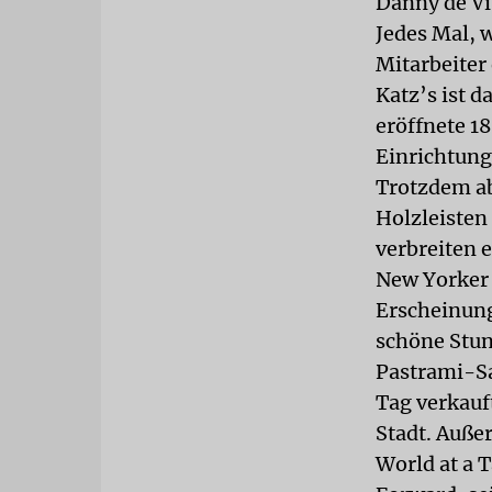
Danny de Vit
Jedes Mal, 
Mitarbeiter 
Katz’s ist d
eröffnete 18
Einrichtung 
Trotzdem ab
Holzleisten
verbreiten e
New Yorker 
Erscheinung
schöne Stun
Pastrami-Sa
Tag verkauf
Stadt. Auße
World at a 