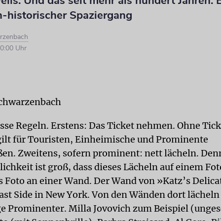
elis. Und das seit mehr als hundert Jahren. 
h-historischer Spaziergang
rzenbach
0:00 Uhr
Schwarzenbach
isse Regeln. Erstens: Das Ticket nehmen. Ohne Tick
gilt für Touristen, Einheimische und Prominente
en. Zweitens, sofern prominent: nett lächeln. Den
ichkeit ist groß, dass dieses Lächeln auf einem Fo
s Foto an einer Wand. Der Wand von »Katz’s Delica
ast Side in New York. Von den Wänden dort lächeln 
 Prominenter. Milla Jovovich zum Beispiel (unge