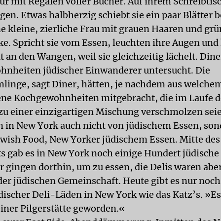
ür mit Regalen voller Bücher. Auf ihrem Schreibtis
gen. Etwas halbherzig schiebt sie ein paar Blätter b
ne kleine, zierliche Frau mit grauen Haaren und grü
e. Spricht sie vom Essen, leuchten ihre Augen und 
t an den Wangen, weil sie gleichzeitig lächelt. Dine
nheiten jüdischer Einwanderer untersucht. Die
nge, sagt Diner, hätten, je nachdem aus welchem
ne Kochgewohnheiten mitgebracht, die im Laufe d
zu einer einzigartigen Mischung verschmolzen sei
 in New York auch nicht von jüdischem Essen, son
wish Food, New Yorker jüdischem Essen. Mitte des
s gab es in New York noch einige Hundert jüdische 
 gingen dorthin, um zu essen, die Delis waren aber
der jüdischen Gemeinschaft. Heute gibt es nur noch
discher Deli-Läden in New York wie das Katz’s. »Es 
einer Pilgerstätte geworden.«