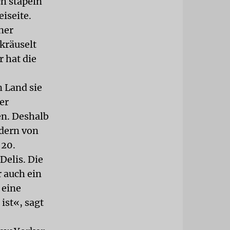
ch stapeln
eiseite.
ner
kräuselt
r hat die
 Land sie
er
en. Deshalb
dern von
 20.
Delis. Die
 auch ein
 eine
ist«, sagt