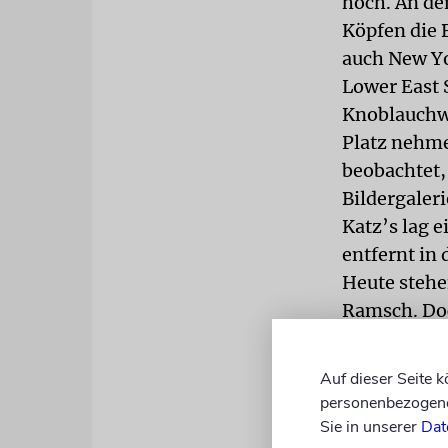
hoch. An de
Köpfen die 
auch New Yo
Lower East 
Knoblauchw
Platz nehme
beobachtet,
Bildergaler
Katz’s lag e
entfernt in 
Heute stehe
Ramsch. Doc
die man and
Modegeschä
Auf dieser Seite 
fertigen. I
personenbezogene 
hübsche jun
Sie in unserer
Dat