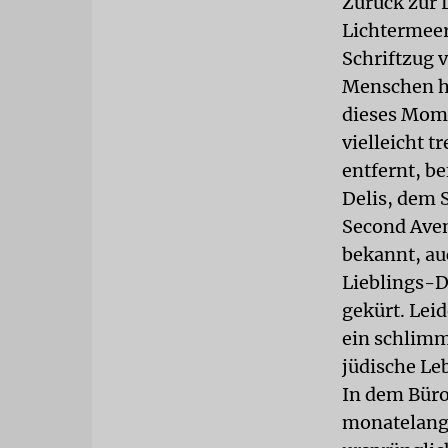
Zurück zur 
Lichtermeer
Schriftzug 
Menschen ha
dieses Mome
vielleicht 
entfernt, be
Delis, dem 
Second Avenu
bekannt, auc
Lieblings-D
gekürt. Leid
ein schlimm
jüdische Leb
In dem Büro
monatelang 