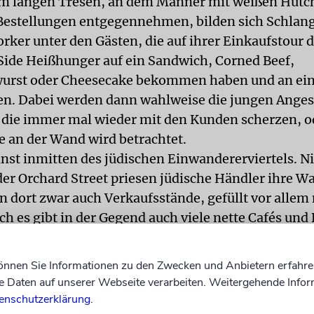
m langen Tresen, an dem Männer mit weißen Hütc
Bestellungen entgegennehmen, bilden sich Schlang
rker unter den Gästen, die auf ihrer Einkaufstour d
Side Heißhunger auf ein Sandwich, Corned Beef,
urst oder Cheesecake bekommen haben und an ei
n. Dabei werden dann wahlweise die jungen Anges
 die immer mal wieder mit den Kunden scherzen, o
ie an der Wand wird betrachtet.
inst inmitten des jüdischen Einwandererviertels. Ni
der Orchard Street priesen jüdische Händler ihre W
n dort zwar auch Verkaufsstände, gefüllt vor allem 
h es gibt in der Gegend auch viele nette Cafés und
erswo nicht findet. »Lolli by Reincarnation« zum Be
ft, dessen Designer aus Second-Hand-Kleidung n
können Sie Informationen zu den Zwecken und Anbietern erfahre
n diesem Laden sitzt samstags Shiba Kayo auf dem So
Daten auf unserer Webseite verarbeiten. Weitergehende Infor
ge Dame, und strickt Mützen, die sie – teuer – verk
enschutzerklärung
.