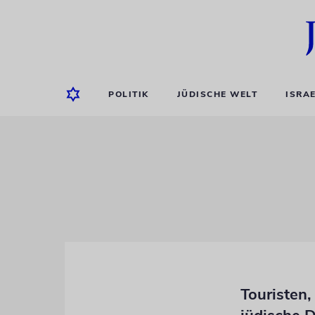
POLITIK
JÜDISCHE WELT
ISRA
Touristen