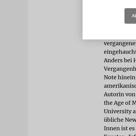
Immer noch 
Museum«, i
A
Anfang des 
junge Mensc
sehr für die
vergangene
eingehaucht
Anders bei H
Vergangenhe
Note hinein,
amerikanisc
Autorin von
the Age of 
University 
übliche New
Innen ist es