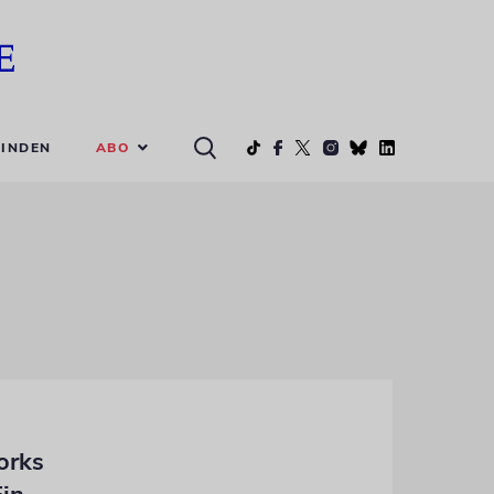
ABO
INDEN
orks