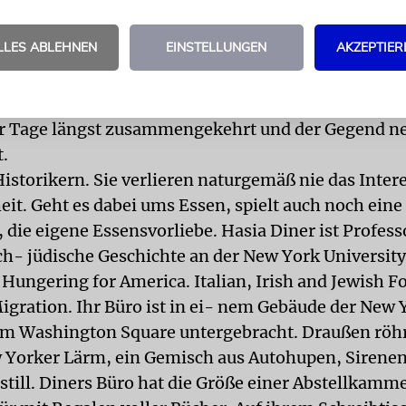
gibt es in der Orchard Street das »Lower East Sid
n dem den Besuchern das Immigrantenleben Ende d
LLES ABLEHNEN
EINSTELLUNGEN
AKZEPTIER
20. Jahrhunderts nahegebracht wird. Ab und zu k
hen ins Museum, ansonsten interessieren sie sich 
 jüdische Geschichte des Viertels. Sie haben den Sta
r Tage längst zusammengekehrt und der Gegend n
.
istorikern. Sie verlieren naturgemäß nie das Inter
it. Geht es dabei ums Essen, spielt auch noch eine
 die eigene Essensvorliebe. Hasia Diner ist Profess
h- jüdische Geschichte an der New York Universit
 Hungering for America. Italian, Irish and Jewish 
Migration. Ihr Büro ist in ei- nem Gebäude der New 
am Washington Square untergebracht. Draußen röhr
 Yorker Lärm, ein Gemisch aus Autohupen, Sirenen
 still. Diners Büro hat die Größe einer Abstellkamm