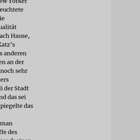
New Yorker
euchtete
ie
alität
nach Hause,
Katz’s
es anderen
en an der
ennoch sehr
ners
 der Stadt
nd das sei
piegelte das
e man
fe des