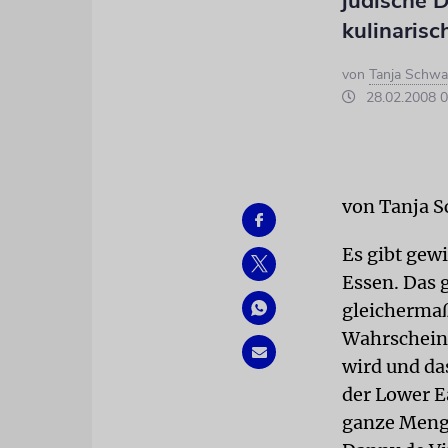
jüdische D
kulinarisc
von
Tanja Schwa
28.02.2008 0
von Tanja 
Es gibt gew
Essen. Das 
gleichermaß
Wahrscheinl
wird und da
der Lower E
ganze Menge