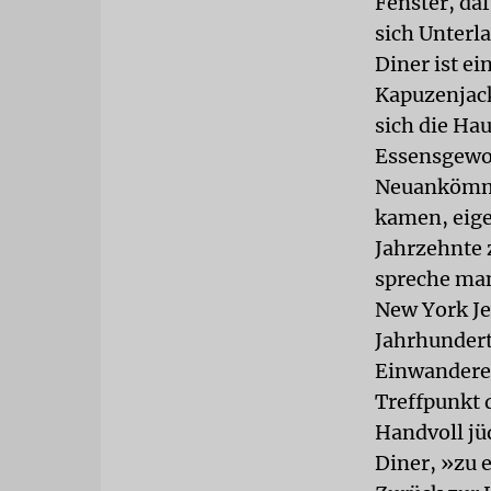
Fenster, daf
sich Unterla
Diner ist ei
Kapuzenjack
sich die Hau
Essensgewoh
Neuankömmli
kamen, eige
Jahrzehnte 
spreche man
New York Je
Jahrhundert
Einwanderer
Treffpunkt 
Handvoll jü
Diner, »zu 