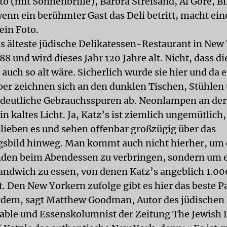
o (mit Sonnenbrille), Barbra Streisand, Al Gore, Bil
wenn ein berühmter Gast das Deli betritt, macht ein
ein Foto.
as älteste jüdische Delikatessen-Restaurant in New 
88 und wird dieses Jahr 120 Jahre alt. Nicht, dass di
auch so alt wäre. Sicherlich wurde sie hier und da 
er zeichnen sich an den dunklen Tischen, Stühlen
 deutliche Gebrauchsspuren ab. Neonlampen an de
in kaltes Licht. Ja, Katz’s ist ziemlich ungemütlich,
lieben es und sehen offenbar großzügig über das
sbild hinweg. Man kommt auch nicht hierher, um 
den beim Abendessen zu verbringen, sondern um 
ndwich zu essen, von denen Katz’s angeblich 1.00
t. Den New Yorkern zufolge gibt es hier das beste P
rdem, sagt Matthew Goodman, Autor des jüdische
Table und Essenskolumnist der Zeitung The Jewish 