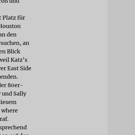
groß und
 Platz für
 Houston
 an den
rsuchen, an
en Blick
weil Katz’s
er East Side
 enden.
der 80er-
 und Sally
diesem
e where
raf.
tsprechend