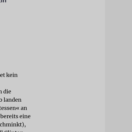
Ein
et kein
n die
to landen
tessen« an
bereits eine
schminkt),