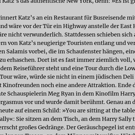
i Katz’s das authentische New York, denn: »Es ist 
rinnert Katz’s an ein Restaurant für Busreisende mit
und wäre vor der Tür ein Highway anstelle der East
äre nicht verwunderlich. Stattdessen schieben sich
rn von Katz’s neugierige Touristen entlang und ve
en Salamis vorbei, die im Schaufenster hängen, ein
u erhaschen. Dort ist es fast immer ziemlich voll, 
edem Reiseführer steht und eine Tour durch die Low
 Tour wäre, würde sie nicht in einem jüdischen Deli
et Kinofreunden noch eine andere Attraktion. Ende 
hte Schauspielerin Meg Ryan in dem Kinofilm Harry
Orgasmus vor und wurde damit berühmt. Genau an 
heute auf einem Schild: »You are sitting at the tabl
lly«: Sie sitzen an dem Tisch, an dem Harry Sally t
errscht großes Gedränge. Der Geräuschpegel ist en