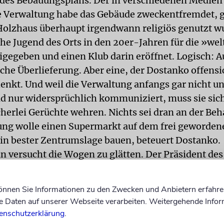
es Bebauungsplans. Der in verschiedenen Medien
e Verwaltung habe das Gebäude zweckentfremdet, gr
Holzhaus überhaupt irgendwann religiös genutzt w
che Jugend des Orts in den 20er-Jahren für die »wel
igegeben und einen Klub darin eröffnet. Logisch: Au
che Überlieferung. Aber eine, der Dostanko offensi
enkt. Und weil die Verwaltung anfangs gar nicht u
d nur widersprüchlich kommuniziert, muss sie sich
erlei Gerüchte wehren. Nichts sei dran an der Be
ung wolle einen Supermarkt auf dem frei geworden
in bester Zentrumslage bauen, beteuert Dostanko.
n versucht die Wogen zu glätten. Der Präsident de
sischen jüdischen gesellschaftlichen Vereinigunge
hat sich am 6. Mai mit Dostanko und weiteren Ver
können Sie Informationen zu den Zwecken und Anbietern erfahre
n Ljuban getroffen. Jetzt ist er sicher, dass die Ve
Daten auf unserer Webseite verarbeiten. Weitergehende Infor
ösartig gehandelt hat, wohl aber naiv bis moralisch
enschutzerklärung
.