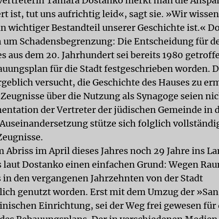
lvertreterin Tamara Dostanko merkt man die Anspa
t ist, tut uns aufrichtig leid«, sagt sie. »Wir wissen
n wichtiger Bestandteil unserer Geschichte ist.« D
 um Schadensbegrenzung: Die Entscheidung für de
s aus dem 20. Jahrhundert sei bereits 1980 getroff
uungsplan für die Stadt festgeschrieben worden. 
rgeblich versucht, die Geschichte des Hauses zu erm
e Zeugnisse über die Nutzung als Synagoge seien nic
entation der Vertreter der jüdischen Gemeinde in 
Auseinandersetzung stütze sich folglich vollständi
Zeugnisse.
m Abriss im April dieses Jahres noch 29 Jahre ins L
es laut Dostanko einen einfachen Grund: Wegen R
s in den vergangenen Jahrzehnten von der Stadt
lich genutzt worden. Erst mit dem Umzug der »San
inischen Einrichtung, sei der Weg frei gewesen für 