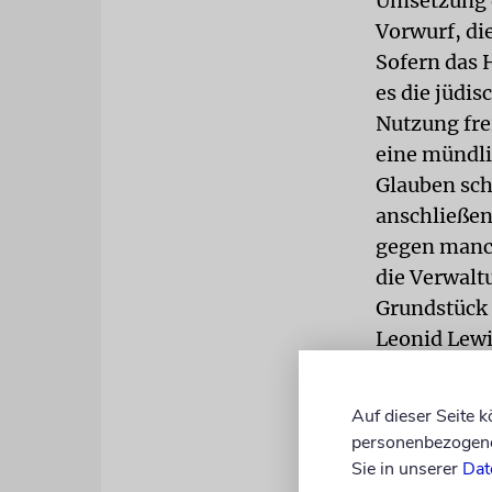
Umsetzung d
Vorwurf, di
Sofern das 
es die jüdis
Nutzung fre
eine mündli
Glauben sch
anschließen
gegen manch
die Verwalt
Grundstück 
Leonid Lewi
der weißrus
Gemeinden« 
Auf dieser Seite 
Verwaltung i
personenbezogene 
zwar nicht b
Sie in unserer
Dat