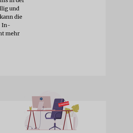
ums in der
llig und
kann die
 In-
cht mehr