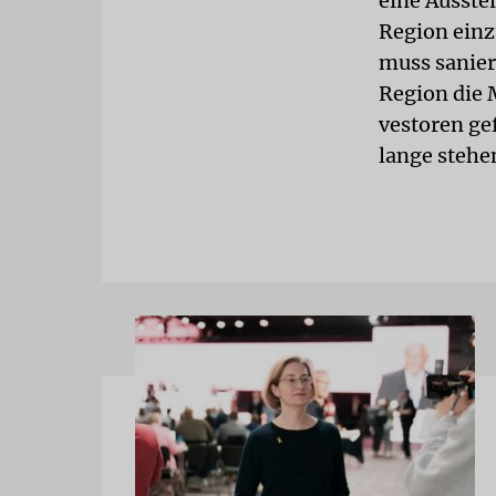
eine Ausste
Region einz
muss sanie
Region die 
vestoren ge
lange stehe