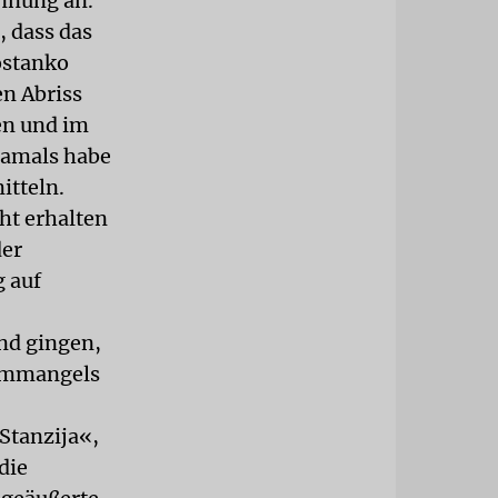
nnung an.
, dass das
ostanko
n Abriss
en und im
Damals habe
itteln.
ht erhalten
der
g auf
and gingen,
aummangels
Stanzija«,
die