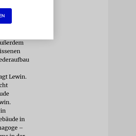
elbst
EN
von sich
klare
ell
 Außerdem
rissenen
iederaufbau
sagt Lewin.
icht
äude
win.
 in
ebäude in
ynagoge –