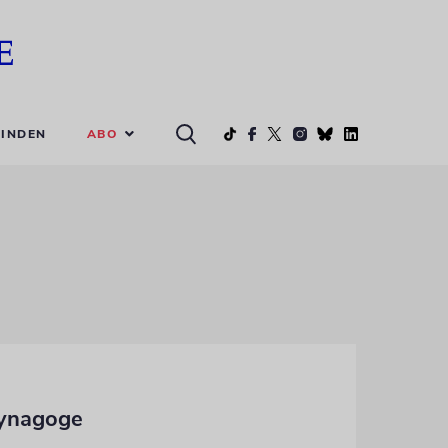
ABO
INDEN
synagoge