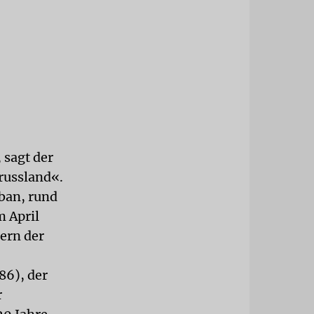
 sagt der
russland«.
uban, rund
m April
tern der
86), der
r