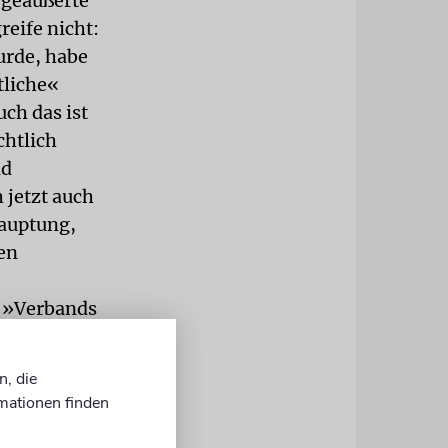
 geäußerte
eife nicht:
urde, habe
tliche«
ch das ist
chtlich
nd
 jetzt auch
hauptung,
en
s »Verbands
n und
tretern der
n, die
rwaltung
mationen finden
 fahrlässig.