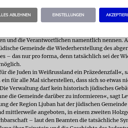
 ist das Vorgehen unangreifbar«, meint Lewin, der s
st. Die Beamten hätten sich von Anfang an auf den
LLES ABLEHNEN
EINSTELLUNGEN
AKZEPTIER
auungsplan zurückgezogen und die Verantwortung 
Trotz Nachsicht und Kooperationswillen hat Lewin 
 an die Verwaltung: Die Beamten sollten sich offizi
en und die Verantwortlichen namentlich nennen.
 jüdische Gemeinde die Wiederherstellung des abge
s – das nur pro forma, denn tatsächlich sei der W
möglich.
für die Juden in Weißrussland ein Präzedenzfall«, 
ein für alle Mal sicherstellen, dass sich so etwas n
 Die Verwaltung darf kein historisch jüdisches Geb
hne die Gemeinde darüber zu informieren«, sagt Le
ung der Region Ljuban hat der jüdischen Gemeinde
d mittlerweile angeboten, in einem zweiten Holzg
chbarschaft – laut den Beamten die tatsächliche S