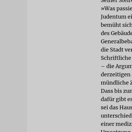
Seiner Stel
»Was passier
Judentum ei
bemüht sich
des Gebäude
Generalbeba
die Stadt ve
Schriftlich
– die Argum
derzeitigen 
mündliche 
Dass bis zu
dafür gibt 
sei das Hau
unterschied
einer mediz