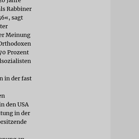
20 Jahre
als Rabbiner
36«, sagt
ter
ner Meinung
 Orthodoxen
 70 Prozent
lsozialisten
 in der fast
en
 in den USA
tung in der
orsitzende