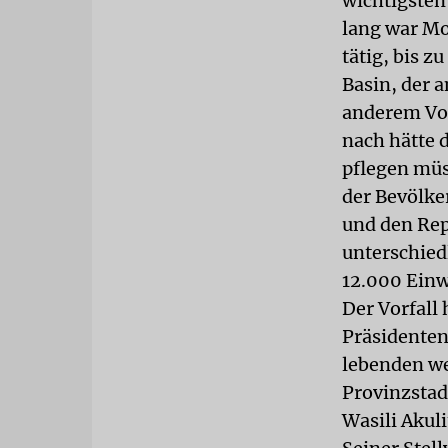
wichtigsten
lang war Mo
tätig, bis 
Basin, der 
anderem Vor
nach hätte 
pflegen müs
der Bevölke
und den Rep
unterschied
12.000 Einw
Der Vorfall
Präsidenten
lebenden we
Provinzstad
Wasili Akuli