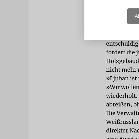
»Juristisch
Architekt i
A
Generalbeb
geschoben. 
Forderungen
entschuldig
fordert die
Holzgebäude
nicht mehr 
»Ljuban ist 
»Wir wollen 
wiederholt.
abreißen, o
Die Verwalt
Weißrusslan
direkter Na