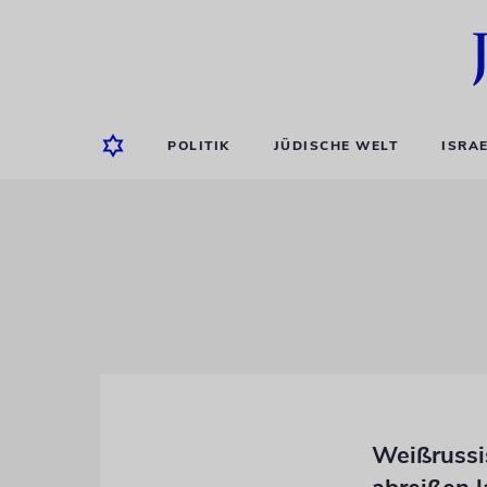
POLITIK
JÜDISCHE WELT
ISRA
Weißrussi