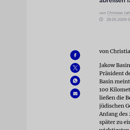
abreißen 
von
Christian Ja
28.05.2009 0
von Christi
Jakow Basin 
Präsident d
Basin meint
100 Kilomet
ließen die 
jüdischen G
Anfang des 
später zu e