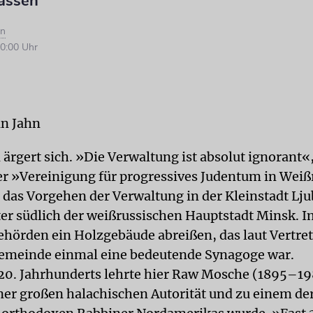
lassen
hn
0:00 Uhr
an Jahn
ärgert sich. »Die Verwaltung ist absolut ignorant«,
er »Vereinigung für progressives Judentum in Weiß
 das Vorgehen der Verwaltung in der Kleinstadt Lj
er südlich der weißrussischen Hauptstadt Minsk. I
Behörden ein Holzgebäude abreißen, das laut Vertre
emeinde einmal eine bedeutende Synagoge war.
20. Jahrhunderts lehrte hier Raw Mosche (1895–19
iner großen halachischen Autorität und zu einem de