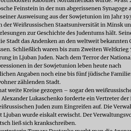
 orthodoxen Rabbiner Nordamerikas wurde. »Fast 
sche Feinstein in der nun abgerissenen Synagoge 
zu seiner Ausweisung aus der Sowjetunion im Jahr 19
an der Weißrussischen Staatsuniversität in Minsk un
lesungen zur Geschichte des Judentums hält. Sei
die Stadt das Andenken an den weltweit bekannten
sen. Schließlich waren bis zum Zweiten Weltkrieg
rung in Ljuban Juden. Nach dem Terror der Nationa
ressionen in der Sowjetunion leben heute nach
lichen Angaben noch eine bis fünf jüdische Familien
ohner zählenden Stadt.
 hat weite Kreise gezogen – sogar den weißrussisch
 Alexander Lukaschenko forderte ein Vertreter der
ißrussischen Juden zum Eingreifen auf. Die Verwal
t Ljuban wurde eiskalt erwischt. Der Verwaltungsv
tsch ließ sich krankschreiben.