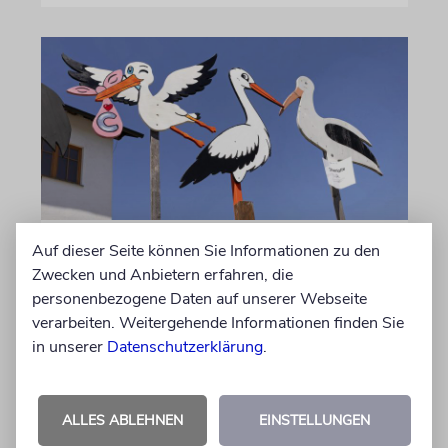
Auf dieser Seite können Sie Informationen zu den
STATISTIK
Zwecken und Anbietern erfahren, die
Diese hebräischen
personenbezogene Daten auf unserer Webseite
Vornamen in Österreich sind
verarbeiten. Weitergehende Informationen finden Sie
am beliebtesten
in unserer
Datenschutzerklärung
.
Österreichische Eltern wählen gern Klassiker.
Unter den Top Ten sind auch viele Namen
ALLES ABLEHNEN
EINSTELLUNGEN
biblischen Ursprungs