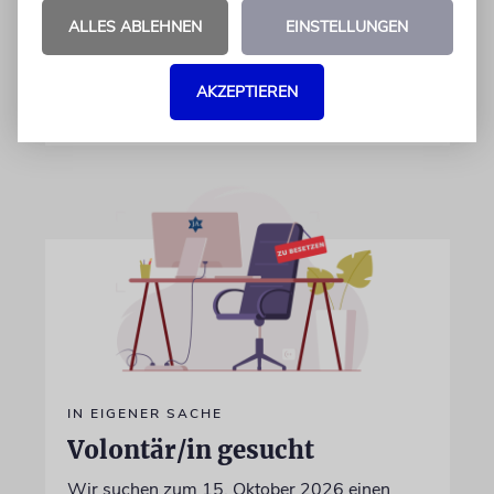
Netanjahu deutet Trump an, dass die
ALLES ABLEHNEN
EINSTELLUNGEN
Differenzen nicht überwunden sind
AKZEPTIEREN
28.07.2026
IN EIGENER SACHE
Volontär/in gesucht
Wir suchen zum 15. Oktober 2026 einen