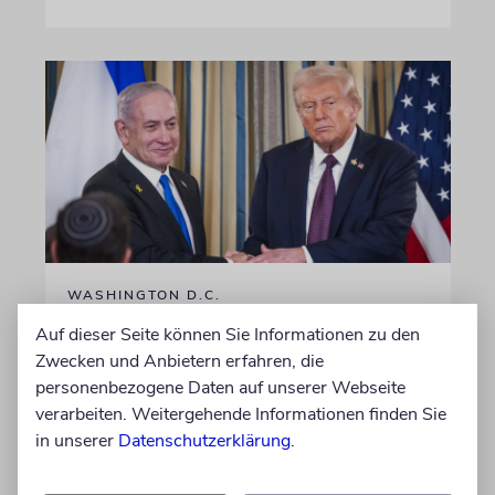
WASHINGTON D.C.
Trump: Netanjahu will, dass
Auf dieser Seite können Sie Informationen zu den
USA im Iran involviert
Zwecken und Anbietern erfahren, die
personenbezogene Daten auf unserer Webseite
bleiben
verarbeiten. Weitergehende Informationen finden Sie
Unterschiedliche Interessen Israels und der
in unserer
Datenschutzerklärung
.
USA sind im Iran-Krieg mehrfach zutage
getreten. Kurz vor seinem Treffen mit