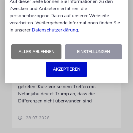
Auf dieser Seite können Sie Informationen zu den
Zwecken und Anbietern erfahren, die
personenbezogene Daten auf unserer Webseite
verarbeiten. Weitergehende Informationen finden Sie
in unserer
Datenschutzerklärung
.
WASHINGTON D.C.
Trump: Netanjahu will, dass
ALLES ABLEHNEN
EINSTELLUNGEN
USA im Iran involviert
bleiben
AKZEPTIEREN
Unterschiedliche Interessen Israels und der
USA sind im Iran-Krieg mehrfach zutage
getreten. Kurz vor seinem Treffen mit
Netanjahu deutet Trump an, dass die
Differenzen nicht überwunden sind
28.07.2026