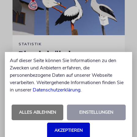
STATISTIK
Diese hebräischen
Auf dieser Seite können Sie Informationen zu den
Vornamen in Österreich sind
Zwecken und Anbietern erfahren, die
am beliebtesten
personenbezogene Daten auf unserer Webseite
Österreichische Eltern wählen gern Klassiker.
verarbeiten. Weitergehende Informationen finden Sie
Unter den Top Ten sind auch viele Namen
in unserer
Datenschutzerklärung
.
biblischen Ursprungs
ALLES ABLEHNEN
EINSTELLUNGEN
von Nicole Dreyfus
04.07.2026
AKZEPTIEREN