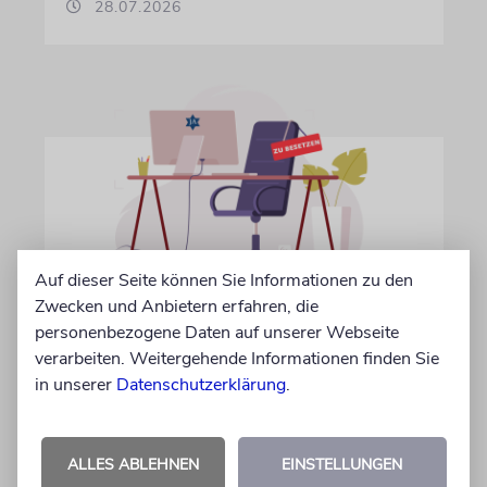
28.07.2026
Auf dieser Seite können Sie Informationen zu den
Zwecken und Anbietern erfahren, die
IN EIGENER SACHE
personenbezogene Daten auf unserer Webseite
Volontär/in gesucht
verarbeiten. Weitergehende Informationen finden Sie
Wir suchen zum 15. Oktober 2026 einen
in unserer
Datenschutzerklärung
.
Volontär (m/w/d) in Vollzeit
ALLES ABLEHNEN
EINSTELLUNGEN
06.07.2026