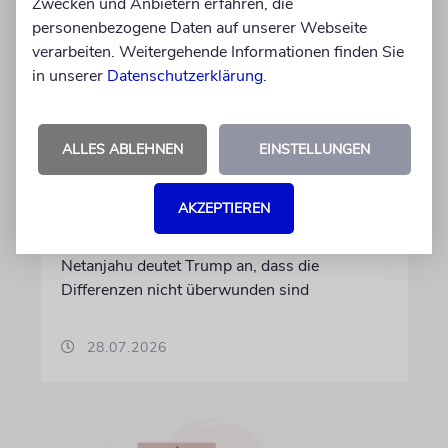
Zwecken und Anbietern erfahren, die
personenbezogene Daten auf unserer Webseite
verarbeiten. Weitergehende Informationen finden Sie
WASHINGTON D.C.
in unserer
Datenschutzerklärung
.
Trump: Netanjahu will, dass
USA im Iran involviert
ALLES ABLEHNEN
EINSTELLUNGEN
bleiben
Unterschiedliche Interessen Israels und der
AKZEPTIEREN
USA sind im Iran-Krieg mehrfach zutage
getreten. Kurz vor seinem Treffen mit
Netanjahu deutet Trump an, dass die
Differenzen nicht überwunden sind
28.07.2026