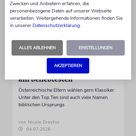
Zwecken und Anbietern erfahren, die
personenbezogene Daten auf unserer Webseite
verarbeiten. Weitergehende Informationen finden Sie
in unserer
Datenschutzerklärung
.
ALLES ABLEHNEN
EINSTELLUNGEN
STATISTIK
Diese hebräischen
AKZEPTIEREN
Vornamen in Österreich sind
am beliebtesten
Österreichische Eltern wählen gern Klassiker.
Unter den Top Ten sind auch viele Namen
biblischen Ursprungs
von Nicole Dreyfus
04.07.2026