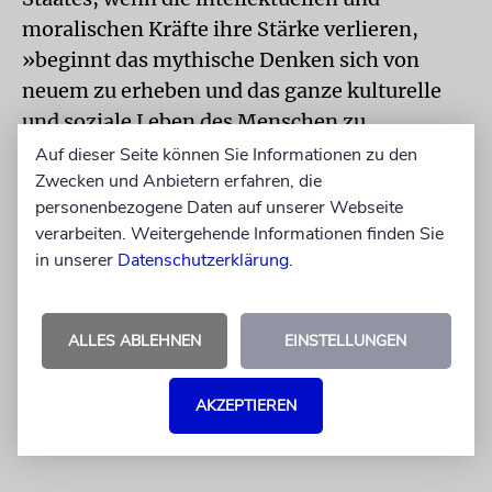
moralischen Kräfte ihre Stärke verlieren,
»beginnt das mythische Denken sich von
neuem zu erheben und das ganze kulturelle
und soziale Leben des Menschen zu
durchdringen.«
Auf dieser Seite können Sie Informationen zu den
Zwecken und Anbietern erfahren, die
thomas meyer: ernst cassirer
personenbezogene Daten auf unserer Webseite
verarbeiten. Weitergehende Informationen finden Sie
Ellert & Richter, Hamburg 2006, 296 S., 19,95
in unserer
Datenschutzerklärung
.
€
Der Autor ist wissenschaftlicher Mitarbeiter
ALLES ABLEHNEN
EINSTELLUNGEN
der Ernst-Cassirer-Nachlassedition an der
Humboldt-Universität Berlin.
AKZEPTIEREN