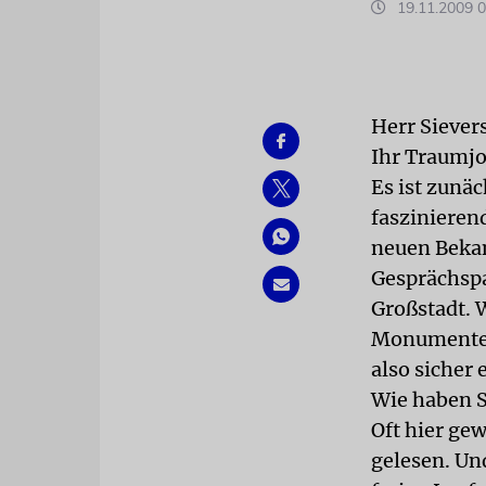
19.11.2009 0
Herr Siever
Ihr Traumj
Es ist zunäc
faszinieren
neuen Beka
Gesprächspa
Großstadt. 
Monumente j
also sicher
Wie haben Si
Oft hier gew
gelesen. Un