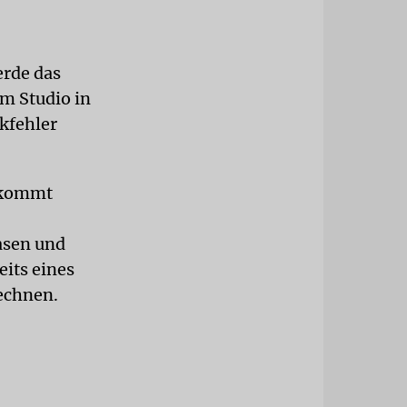
erde das
im Studio in
kfehler
n kommt
asen und
its eines
rechnen.