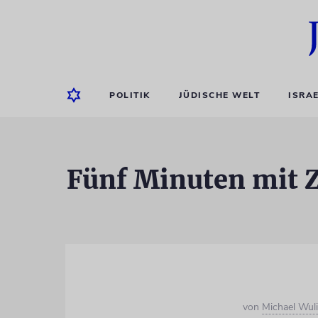
POLITIK
JÜDISCHE WELT
ISRA
Fünf Minuten mit 
von
Michael Wul