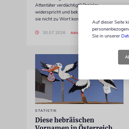
Attentäter verdächtigt? Preisler
widerspricht und beklagt, die Zeitung habe
sie nicht zu Wort kommen lassen
Auf dieser Seite 
personenbezogene 
30.07.2026
Aktualisiert
Sie in unserer
Dat
A
STATISTIK
Diese hebräischen
Vornamen in Österreich