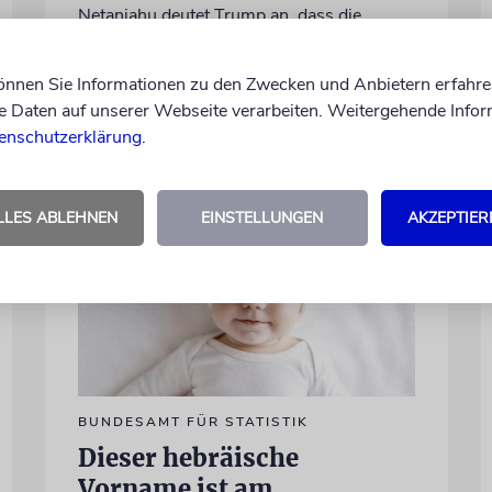
Netanjahu deutet Trump an, dass die
Differenzen nicht überwunden sind
können Sie Informationen zu den Zwecken und Anbietern erfahre
Daten auf unserer Webseite verarbeiten. Weitergehende Infor
28.07.2026
enschutzerklärung
.
LLES ABLEHNEN
EINSTELLUNGEN
AKZEPTIER
BUNDESAMT FÜR STATISTIK
Dieser hebräische
Vorname ist am