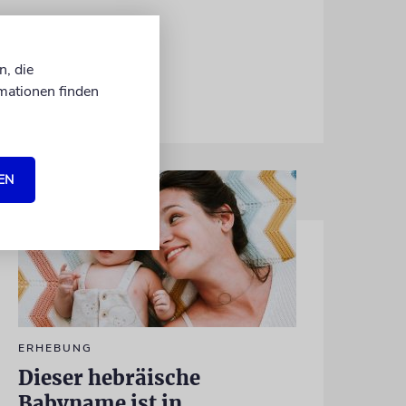
n, die
mationen finden
06.07.2026
EN
ERHEBUNG
Dieser hebräische
Babyname ist in