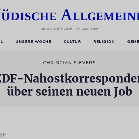
08. AUGUST 2026
– 25. AW 5786
EL
UNSERE WOCHE
KULTUR
RELIGION
GEME
CHRISTIAN SIEVERS
ZDF-Nahostkorrespondent
über seinen neuen Job
iger