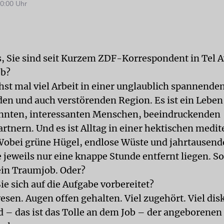
0:00 Uhr
s, Sie sind seit Kurzem ZDF-Korrespondent in Tel A
ob?
hst mal viel Arbeit in einer unglaublich spannende
den und auch verstörenden Region. Es ist ein Leben
nnten, interessanten Menschen, beeindruckenden
rtnern. Und es ist Alltag in einer hektischen medi
Wobei grüne Hügel, endlose Wüste und jahrtausend
eweils nur eine knappe Stunde entfernt liegen. S
 ein Traumjob. Oder?
e sich auf die Aufgabe vorbereitet?
esen. Augen offen gehalten. Viel zugehört. Viel disk
d – das ist das Tolle an dem Job – der angeborenen