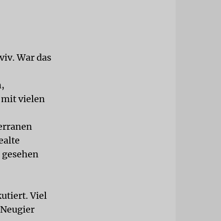
viv. War das
n,
 mit vielen
terranen
ealte
o gesehen
utiert. Viel
 Neugier