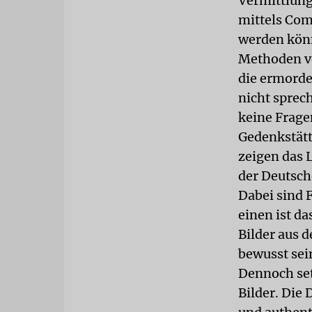
Vermittlung
mittels Com
werden könn
Methoden ve
die ermorde
nicht sprec
keine Frage
Gedenkstätt
zeigen das 
der Deutsch
Dabei sind 
einen ist da
Bilder aus 
bewusst sein
Dennoch set
Bilder. Die 