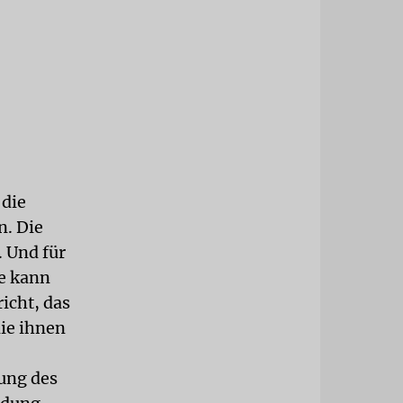
 die
n. Die
 Und für
ie kann
icht, das
ie ihnen
sung des