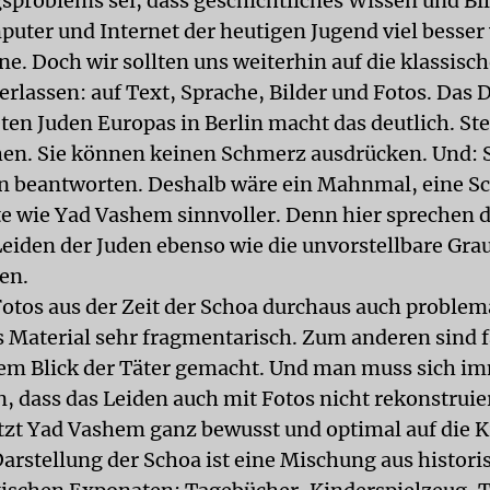
sproblems sei, dass geschichtliches Wissen und Bi
puter und Internet der heutigen Jugend viel besser 
e. Doch wir sollten uns weiterhin auf die klassisc
rlassen: auf Text, Sprache, Bilder und Fotos. Das 
ten Juden Europas in Berlin macht das deutlich. S
hen. Sie können keinen Schmerz ausdrücken. Und: 
n beantworten. Deshalb wäre ein Mahnmal, eine S
e wie Yad Vashem sinnvoller. Denn hier sprechen di
Leiden der Juden ebenso wie die unvorstellbare Gr
en.
Fotos aus der Zeit der Schoa durchaus auch proble
s Material sehr fragmentarisch. Zum anderen sind fa
dem Blick der Täter gemacht. Und man muss sich i
, dass das Leiden auch mit Fotos nicht rekonstruier
zt Yad Vashem ganz bewusst und optimal auf die Kr
Darstellung der Schoa ist eine Mischung aus histor