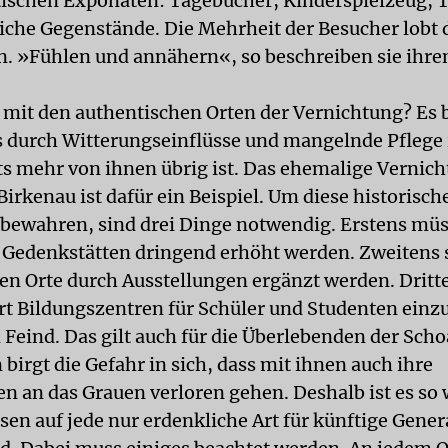
ischen Exponaten: Tagebücher, Kinderspielzeug, T
iche Gegenstände. Die Mehrheit der Besucher lobt d
n. »Fühlen und annähern«, so beschreiben sie ihr
t mit den authentischen Orten der Vernichtung? Es 
s durch Witterungseinflüsse und mangelnde Pflege 
ts mehr von ihnen übrig ist. Das ehemalige Vernic
irkenau ist dafür ein Beispiel. Um diese historisch
bewahren, sind drei Dinge notwendig. Erstens müs
 Gedenkstätten dringend erhöht werden. Zweitens s
en Orte durch Ausstellungen ergänzt werden. Dritte
ort Bildungszentren für Schüler und Studenten einz
n Feind. Das gilt auch für die Überlebenden der Scho
birgt die Gefahr in sich, dass mit ihnen auch ihre
n an das Grauen verloren gehen. Deshalb ist es so 
ssen auf jede nur erdenkliche Art für künftige Gene