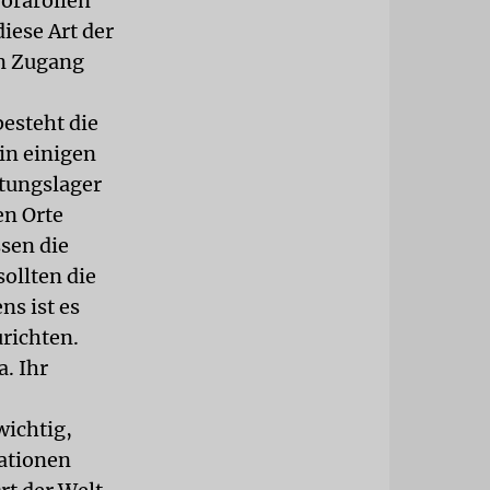
orarollen
iese Art der
en Zugang
besteht die
in einigen
htungslager
en Orte
sen die
ollten die
ns ist es
urichten.
a. Ihr
wichtig,
rationen