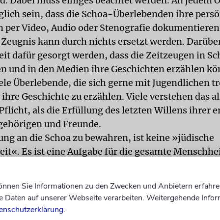
d. Dabei muss einiges beachtet werden. An jedem O
lich sein, dass die Schoa-Überlebenden ihre pers
 per Video, Audio oder Stenografie dokumentieren
 Zeugnis kann durch nichts ersetzt werden. Darübe
it dafür gesorgt werden, dass die Zeitzeugen in Sc
en und in den Medien ihre Geschichten erzählen kö
ele Überlebende, die sich gerne mit Jugendlichen t
ihre Geschichte zu erzählen. Viele verstehen das al
flicht, als die Erfüllung des letzten Willens ihrer
gehörigen und Freunde.
ung an die Schoa zu bewahren, ist keine »jüdische
it«. Es ist eine Aufgabe für die gesamte Menschhei
 kann nur erfolgreich sein, wenn die Erinnerung d
n von authentisch-dokumentarischen und visuelle
können Sie Informationen zu den Zwecken und Anbietern erfahre
rfolgt. Eine einfache Ausstellung mit Fotos und E
Daten auf unserer Webseite verarbeiten. Weitergehende Infor
esucher verständlich ist, kann auch in unserer mod
enschutzerklärung
.