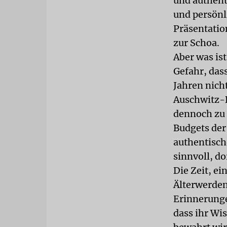
und authent
und persönl
Präsentatio
zur Schoa.
Aber was is
Gefahr, das
Jahren nich
Auschwitz-B
dennoch zu 
Budgets der
authentisch
sinnvoll, d
Die Zeit, ei
Älterwerden 
Erinnerunge
dass ihr Wi