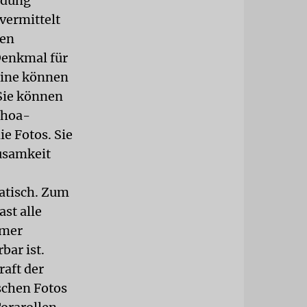
ldung
vermittelt
hen
Denkmal für
teine können
Sie können
choa-
e Fotos. Sie
ausamkeit
matisch. Zum
st alle
mmer
bar ist.
aft der
ischen Fotos