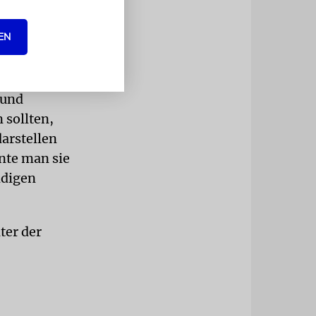
 zu tragen.
 verbunden
EN
Heiligkeit
eboten, um
i der
 und
 sollten,
arstellen
nte man sie
ndigen
ter der