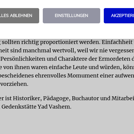
gen, die Erinnerung und das Gedenken in die Herzen
s sein, dass dies immer mit pädagogischer Bildung
LLES ABLEHNEN
EINSTELLUNGEN
AKZEPTIER
ss die Verantwortung, die Ernsthaftigkeit und die 
ls ausgeklammert wird. Denn große Vorsicht ist g
icht zu verharmlosen. Modernität und Fortschritt be
 sollten richtig proportioniert werden. Einfachheit
eit sind manchmal wertvoll, weil wir nie vergessen
e Persönlichkeiten und Charaktere der Ermordeten d
le von ihnen waren einfache Leute und würden, kön
 bescheidenes ehrenvolles Momument einer aufwe
 vorziehen.
er ist Historiker, Pädagoge, Buchautor und Mitarbei
n Gedenkstätte Yad Vashem.