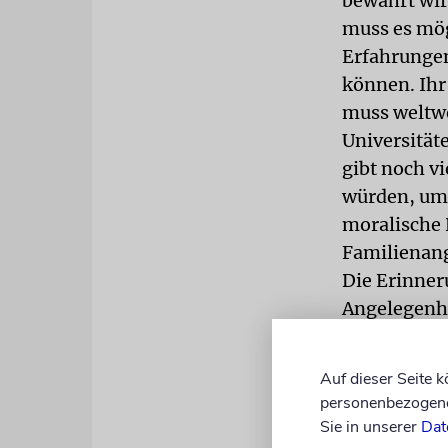
bewahrt wir
muss es mög
Erfahrungen
können. Ihr
muss weltwe
Universität
gibt noch vi
würden, um 
moralische P
Familienan
Die Erinner
Angelegenhe
Anstrengung
Kombinatio
Auf dieser Seite 
Elementen e
personenbezogene 
die jedem B
Sie in unserer
Dat