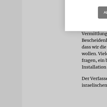
dazu beitra
Ziel muss e
A
wird. Und da
dabei niema
die Schoa n
Vermittlung
Bescheidenh
dass wir di
wollen. Vie
fragen, ein
Installation
Der Verfass
israelische