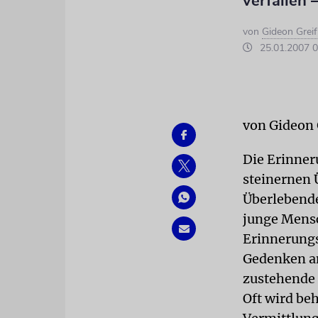
verfallen
von
Gideon Greif
25.01.2007 0
von Gideon 
Die Erinneru
steinernen 
Überlebende
junge Mensc
Erinnerungs
Gedenken a
zustehende 
Oft wird beh