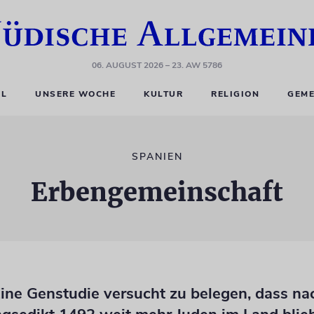
06. AUGUST 2026
– 23. AW 5786
EL
UNSERE WOCHE
KULTUR
RELIGION
GEME
SPANIEN
Erbengemeinschaft
Eine Genstudie versucht zu belegen, dass n