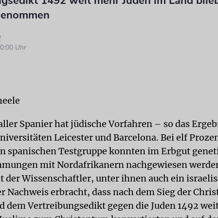
gsedikt 1492 weit mehr Juden im Land blieb
ngenommen
e
0:00 Uhr
heele
aller Spanier hat jüdische Vorfahren – so das Ergeb
niversitäten Leicester und Barcelona. Bei elf Proze
n spanischen Testgruppe konnten im Erbgut genet
mmungen mit Nordafrikanern nachgewiesen werden.
t der Wissenschaftler, unter ihnen auch ein israeli
er Nachweis erbracht, dass nach dem Sieg der Chris
 dem Vertreibungsedikt gegen die Juden 1492 wei