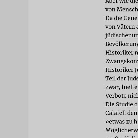
Aber wie die
von Mensch
Da die Gen
von Vätern 
jüdischer u
Bevölkerung
Historiker 
Zwangskonve
Historiker 
Teil der Jud
zwar, hielt
Verbote nic
Die Studie 
Calafell den
»etwas zu h
Möglicherwei