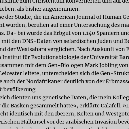
uslime zum Christentum konvertierten und auf der
lieben, als bisher angenommen.
se der Studie, die im American Journal of Human Ge
cht wurden, beruhen auf einer Untersuchung des m
 Da- bei wurde das Erbgut von 1.140 Spaniern un
n mit den DNS-Daten von sefardischen Juden und 
d der Westsahara verglichen. Nach Auskunft von 
 Institut für Evolutionsbiologie der Universität Bar
zusammen mit dem Gen-Biologen Mark Jobling von
Leicester leitete, unterscheiden sich die Gen-Struk
e auch der Nordafrikaner deutlich von der Erbmass
Urbevölkerung.
ich dienten uns genetische Daten, die mein Kolle
r die Basken gesammelt hatte«, erklärte Calafell. »
icht identisch mit den Iberern, Kelten und Westgote
erischen Halbinsel vor der arabischen Invasion bev