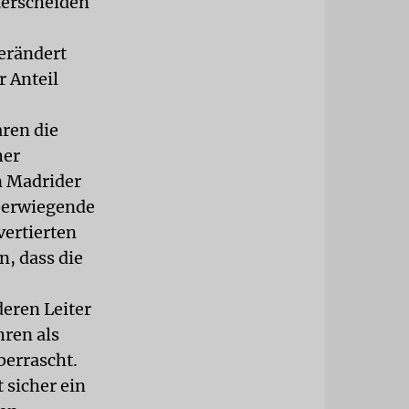
nterscheiden
erändert
r Anteil
aren die
her
n Madrider
überwiegende
vertierten
n, dass die
deren Leiter
hren als
berrascht.
 sicher ein