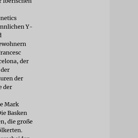
 Iberischen
netics
ännlichen Y-
d
Bewohnern
Francesc
celona, der
 der
turen der
e der
ge Mark
Die Basken
n, die große
ölkerten.