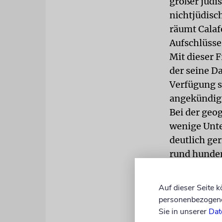
großer jüdis
nichtjüdisc
räumt Calafe
Aufschlüsse
Mit dieser 
der seine Da
Verfügung s
angekündigt
Bei der geo
wenige Unter
deutlich ge
rund hunder
Pogrome geg
Landesteile
Auf dieser Seite 
Erbgut der 
personenbezogene 
Sehr vorsic
Sie in unserer
Dat