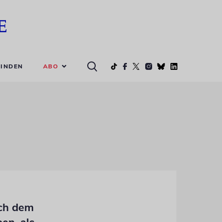
ABO
INDEN
ach dem