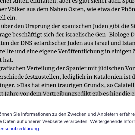
cher Anteil enthalten, aber es gibt sicher auch Spu
her Völker aus dem Nahen Osten, wie etwa der Phön
ll ein.
 über den Ursprung der spanischen Juden gibt die St
Frage beschäftigt sich der israelische Gen-Biologe 
ten der DNS sefardischer Juden aus Israel und Ista
tellte und eine eigene Veröffentlichung in einige
 hat.
grafischen Verteilung der Spanier mit jüdischen Vo
schiede festzustellen, lediglich in Katalonien ist d
ringer. »Das hat einen traurigen Grund«, so Calafel
t Jahre vor dem Vertreibungsedikt gab es hier die e
en Juden. Viele wurden getötet, der Rest floh in a
.« Die Folgen dieser brutalen Verfolgung sind bis h
können Sie Informationen zu den Zwecken und Anbietern erfahre
Katalanen abzulesen.
Daten auf unserer Webseite verarbeiten. Weitergehende Infor
htig äußerte sich der Zentralverband der Jüdische
enschutzerklärung
.