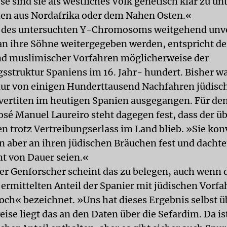
se sind sie als westliches Volk genetisch klar zu u
en aus Nordafrika oder dem Nahen Osten.«
e des untersuchten Y-Chromosoms weitgehend unv
an ihre Söhne weitergegeben werden, entspricht de
nd muslimischer Vorfahren möglicherweise der
sstruktur Spaniens im 16. Jahr- hundert. Bisher w
nur von einigen Hunderttausend Nachfahren jüdisc
rtiten im heutigen Spanien ausgegangen. Für de
José Manuel Laureiro steht dagegen fest, dass der 
en trotz Vertreibungserlass im Land blieb. »Sie kon
en aber an ihren jüdischen Bräuchen fest und dachte
ht von Dauer seien.«
der Genforscher scheint das zu belegen, auch wenn 
 ermittelten Anteil der Spanier mit jüdischen Vorfa
och« bezeichnet. »Uns hat dieses Ergebnis selbst ü
se liegt das an den Daten über die Sefardim. Da ist