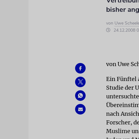
Vertreibun
bisher a
von
Uwe Scheel
24.12.2008 0
von Uwe Sc
Ein Fünftel 
Studie der U
untersuchte
Übereinsti
nach Ansich
Forscher, d
Muslime und