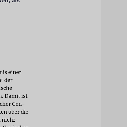
en, als
nis einer
nt der
ische
 Damit ist
scher Gen-
ten über die
t mehr