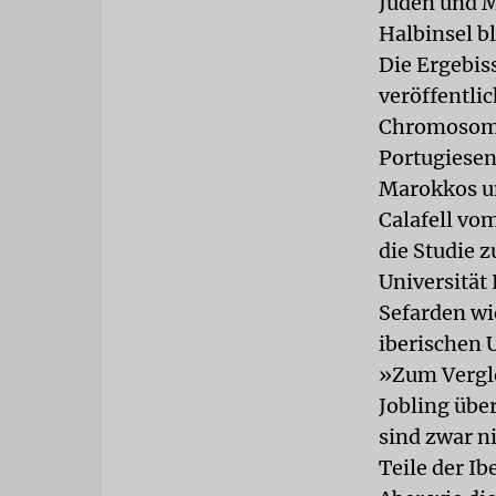
Juden und M
Halbinsel b
Die Ergebis
veröffentli
Chromosoms.
Portugiese
Marokkos un
Calafell vom
die Studie 
Universität 
Sefarden wi
iberischen 
»Zum Vergle
Jobling übe
sind zwar n
Teile der Ib