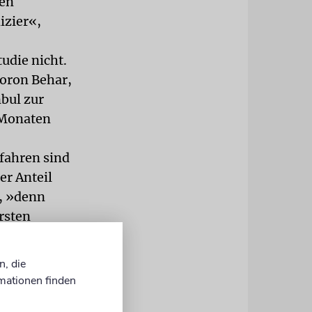
ren
izier«,
udie nicht.
Doron Behar,
nbul zur
n Monaten
rfahren sind
er Anteil
l, »denn
rsten
ndere
eute am
n, die
mationen finden
n Gemeinden