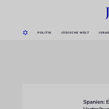
POLITIK
JÜDISCHE WELT
ISRA
Spanien: 