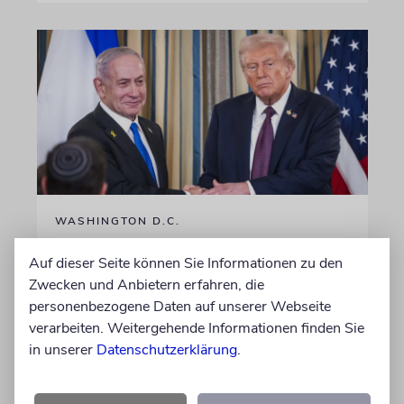
WASHINGTON D.C.
Trump: Netanjahu will, dass
Auf dieser Seite können Sie Informationen zu den
USA im Iran involviert
Zwecken und Anbietern erfahren, die
bleiben
personenbezogene Daten auf unserer Webseite
verarbeiten. Weitergehende Informationen finden Sie
Unterschiedliche Interessen Israels und der
in unserer
Datenschutzerklärung
.
USA sind im Iran-Krieg mehrfach zutage
getreten. Kurz vor seinem Treffen mit
Netanjahu deutet Trump an, dass die