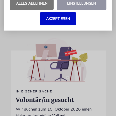
ALLES ABLEHNEN
EINSTELLUNGEN
Differenzen nicht überwunden sind
AKZEPTIEREN
28.07.2026
IN EIGENER SACHE
Volontär/in gesucht
Wir suchen zum 15. Oktober 2026 einen
Volontär (m/w/d) in Vollzeit