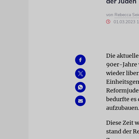
der Juden
von
Rebecca Sei
01.03.2023 
Die aktuell
90er-Jahre 
wieder libe
Einheitsgem
Reformjuden
bedurfte es 
aufzubauen
Diese Zeit w
stand der R