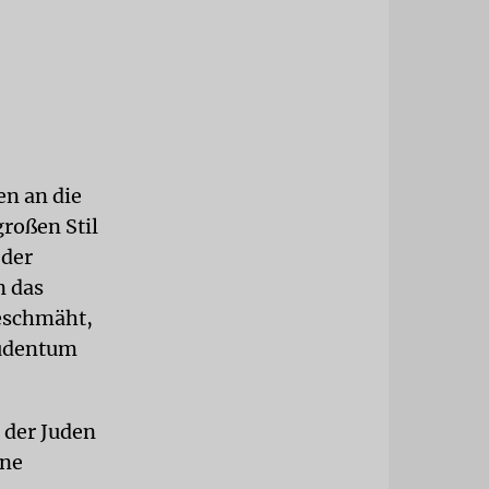
en an die
roßen Stil
 der
n das
eschmäht,
 Judentum
t der Juden
ine