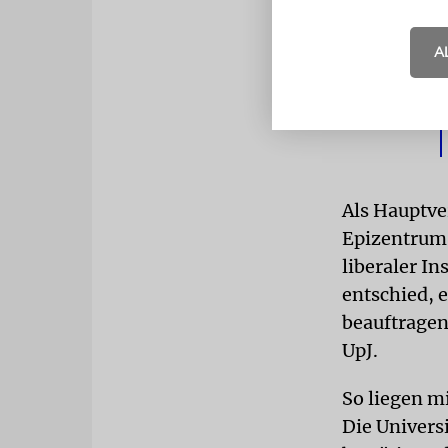
A
Als Hauptve
Epizentrum 
liberaler I
entschied, 
beauftragen.
UpJ.
So liegen m
Die Universi