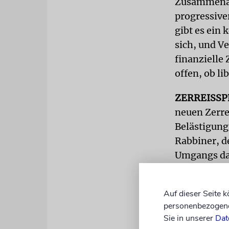
Zusammenar
progressiver
gibt es ein
sich, und 
finanzielle
offen, ob li
ZERREISS
neuen Zerre
Belästigung
Rabbiner, d
Umgangs dam
und weitere
immer wiede
Auf dieser Seite 
personenbezogene 
Sie in unserer
Dat