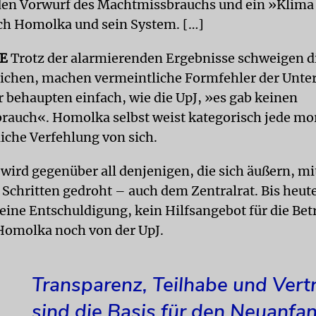
den Vorwurf des Machtmissbrauchs und ein »Klima 
ch Homolka und sein System. […]
SE
Trotz der alarmierenden Ergebnisse schweigen d
ichen, machen vermeintliche Formfehler der Unt
r behaupten einfach, wie die UpJ, »es gab keinen
auch«. Homolka selbst weist kategorisch jede mo
liche Verfehlung von sich.
 wird gegenüber all denjenigen, die sich äußern, mi
 Schritten gedroht – auch dem Zentralrat. Bis heute
eine Entschuldigung, kein Hilfsangebot für die Bet
Homolka noch von der UpJ.
Transparenz, Teilhabe und Vert
sind die Basis für den Neuanfan