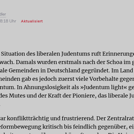
dler
18:18 Uhr
Aktualisiert
e Situation des liberalen Judentums ruft Erinnerung
wach. Damals wurden erstmals nach der Schoa im g
rale Gemeinden in Deutschland gegründet. Im Land
einden gab es jedoch zuerst viele Vorbehalte gege
tum. In Ahnungslosigkeit als »Judentum light« g
des Mutes und der Kraft der Pioniere, das liberale
.
ar konfliktträchtig und frustrierend. Der Zentralra
eformbewegung kritisch bis feindlich gegenüber, e