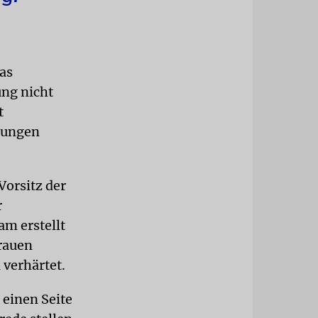
as
ung nicht
t
rungen
Vorsitz der
r
m erstellt
rauen
 verhärtet.
 einen Seite