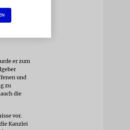
de
EN
m des
wurde er zum
elgeber
offenen und
ng zu
 auch die
isse vor.
die Kanzlei