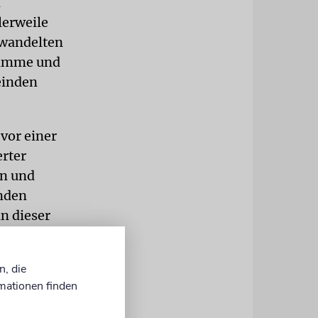
n
lerweile
 wandelten
ramme und
einden
vor einer
erter
en und
enden
n dieser
 dabei
n, die
mationen finden
en