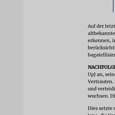
Auf der let
altbekannte
erkennen, i
berücksicht
bagatellisie
NACHFOLG
UpJ an, sein
Vertrauten.
und verteid
wuchsen. Di
Dies setzte 