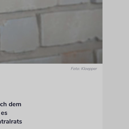
Foto: Kloepper
ach dem
 es
tralrats