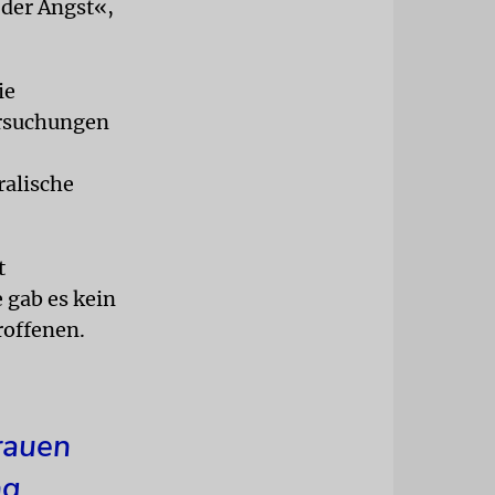
der Angst«,
ie
ersuchungen
ralische
t
 gab es kein
roffenen.
rauen
g.