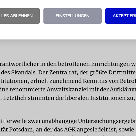
betroffenen Einrichtungen wur
LLES ABLEHNEN
EINSTELLUNGEN
AKZEPTIER
Walter Homolka zum Epizentru
Skandals.
rantwortlicher in den betroffenen Einrichtungen 
des Skandals. Der Zentralrat, der größte Drittmitt
nstitutionen, erhielt zunehmend Kenntnis von Betr
eine renommierte Anwaltskanzlei mit der Aufkläru
 Letztlich stimmten die liberalen Institutionen zu,
ittlerweile zwei unabhängige Untersuchungsergebn
tät Potsdam, an der das AGK angesiedelt ist, sowie 