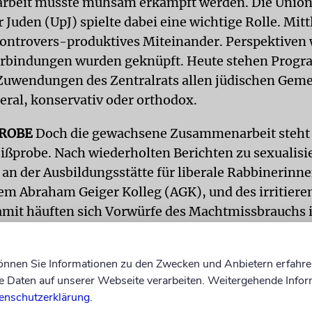
beit musste mühsam erkämpft werden. Die Unio
 Juden (UpJ) spielte dabei eine wichtige Rolle. Mitt
 kontrovers-produktives Miteinander. Perspektiven
Verbindungen wurden geknüpft. Heute stehen Prog
 Zuwendungen des Zentralrats allen jüdischen Gem
beral, konservativ oder orthodox.
PROBE
Doch die gewachsene Zusammenarbeit steht 
ißprobe. Nach wiederholten Berichten zu sexualisi
 an der Ausbildungsstätte für liberale Rabbinerinn
em Abraham Geiger Kolleg (AGK), und des irritier
it häuften sich Vorwürfe des Machtmissbrauchs i
n Institutionen. Der Name Walter Homolka tauchte
r auf.
können Sie Informationen zu den Zwecken und Anbietern erfahre
Daten auf unserer Webseite verarbeiten. Weitergehende Infor
enschutzerklärung
.
Als Hauptverantwortlicher in d