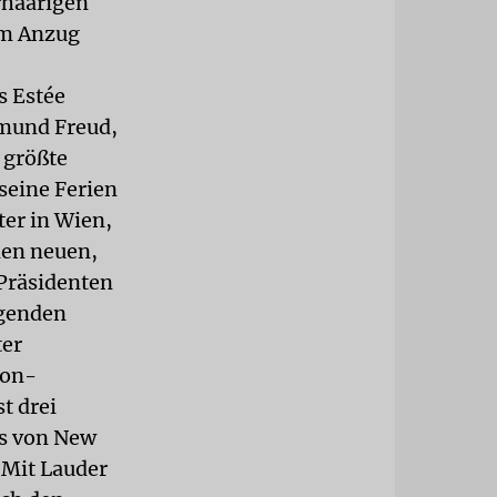
rhaarigen
tem Anzug
s Estée
gmund Freud,
 größte
seine Ferien
er in Wien,
nen neuen,
Präsidenten
igenden
ter
ton-
t drei
ts von New
 Mit Lauder