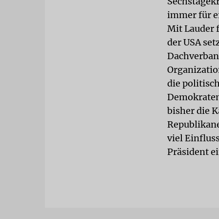
Sechstagekr
immer für e
Mit Lauder 
der USA setz
Dachverband
Organizatio
die politis
Demokraten,
bisher die 
Republikaner
viel Einflu
Präsident e