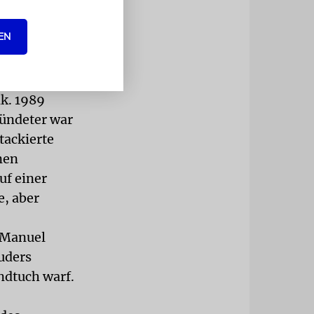
onal Fund,
-Defamation
EN
 Vashem und
ogram, das
ik. 1989
bündeter war
tackierte
inen
uf einer
e, aber
 Manuel
uders
ndtuch warf.
.