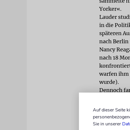
sammelte ni
Yorker«.
Lauder studi
in die Polit
späteren Au
nach Berlin
Nancy Reaga
nach 18 Mon
konfrontier
warfen ihm 
wurde).
Dennoch fan
Kinder aufg
Ronald S. L
Auf dieser Seite 
Osteuropas u
personenbezogene 
Rykestraße 
Sie in unserer
Dat