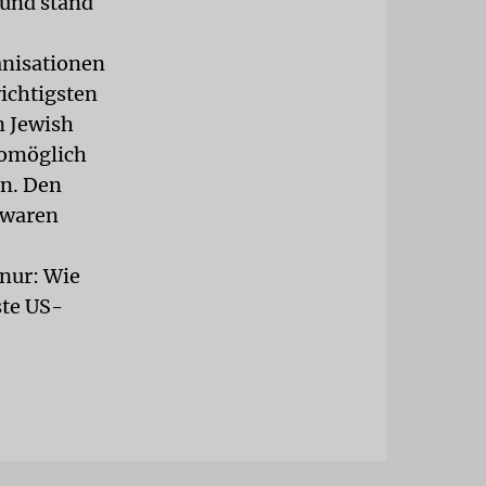
 und stand
anisationen
wichtigsten
n Jewish
womöglich
rn. Den
 waren
 nur: Wie
ste US-