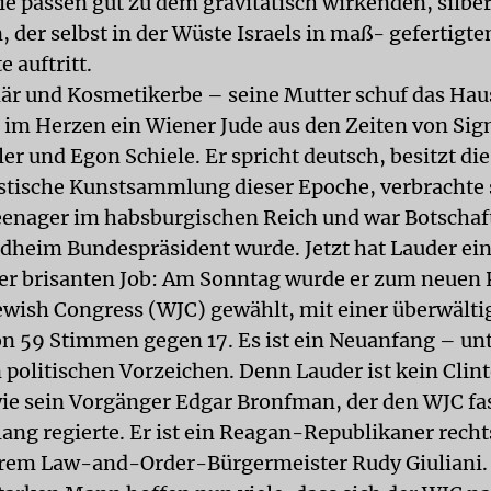
ie passen gut zu dem gravitätisch wirkenden, silbe
, der selbst in der Wüste Israels in maß- gefertig
 auftritt.
där und Kosmetikerbe – seine Mutter schuf das Hau
t im Herzen ein Wiener Jude aus den Zeiten von Si
r und Egon Schiele. Er spricht deutsch, besitzt die
stische Kunstsammlung dieser Epoche, verbrachte 
eenager im habsburgischen Reich und war Botschaft
ldheim Bundespräsident wurde. Jetzt hat Lauder ei
er brisanten Job: Am Sonntag wurde er zum neuen 
ewish Congress (WJC) gewählt, mit einer überwält
n 59 Stimmen gegen 17. Es ist ein Neuanfang – un
 politischen Vorzeichen. Denn Lauder ist kein Clin
e sein Vorgänger Edgar Bronfman, der den WJC fas
lang regierte. Er ist ein Reagan-Republikaner rech
rem Law-and-Order-Bürgermeister Rudy Giuliani.