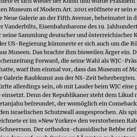
ete er sich wieder der Kunst und wurde Präsident
n Museum of Modern Art. 2001 eröffnete er sein 
 Neue Galerie an der Fifth Avenue, beheimatet in d
der Vanderbilts, Eisenbahnbarone des 19. Jahhundert
er seine Sammlung deutscher und österreichischer K
der US-Regierung kümmerte er sich auch um die R
us Museen. Das brachte ihm bisweilen Ärger ein. Di
chenzeitung Forward, die seine Wahl als WJC-Präs
 hatte, warf ihm einmal vor, dass das Museum of M
e Galerie Raubkunst aus der NS-Zeit beherbergten.
rfte allerdings sein, ob mit Lauder beim WJC eine 
einsetzt. Denn der Republikaner steht dem Likud n
tanjahu befreundet, der womöglich ein Comeback 
 den israelischen Schutzwall ausgesprochen. Als spi
eichnete er im »New Yorker« den verstorbenen Ra
hneerson. Der orthodox-chassidische Rebbe rief 