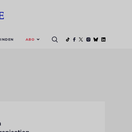
ABO
INDEN
h