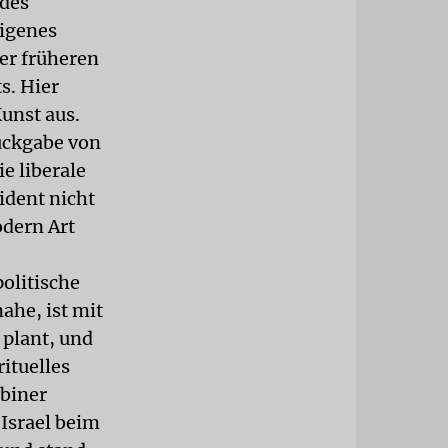
 des
eigenes
er früheren
s. Hier
unst aus.
ückgabe von
e liberale
ident nicht
odern Art
politische
ahe, ist mit
plant, und
rituelles
bbiner
Israel beim