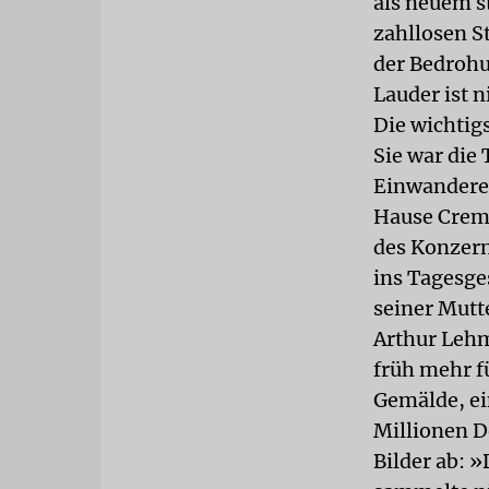
als neuem s
zahllosen S
der Bedrohu
Lauder ist 
Die wichtigs
Sie war die
Einwanderer
Hause Creme
des Konzerns
ins Tagesges
seiner Mutte
Arthur Lehm
früh mehr fü
Gemälde, ei
Millionen D
Bilder ab: 