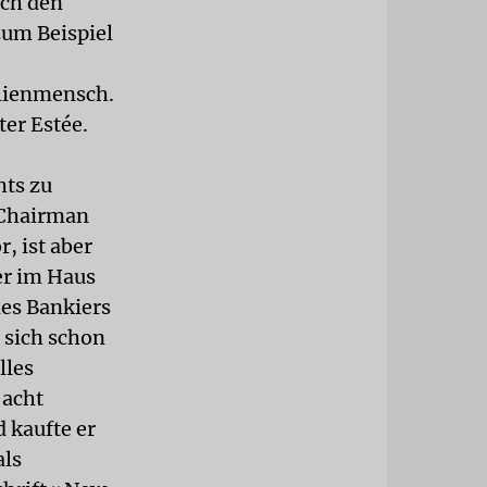
ach den
zum Beispiel
ilienmensch.
ter Estée.
hts zu
 Chairman
, ist aber
der im Haus
des Bankiers
 sich schon
lles
 acht
 kaufte er
als