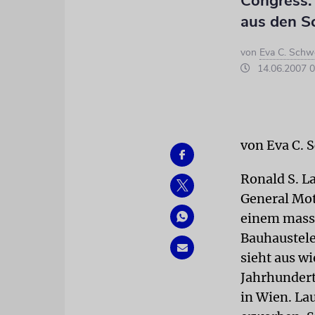
Congress.
aus den S
von
Eva C. Schw
14.06.2007 0
von Eva C. 
Ronald S. L
General Mot
einem massi
Bauhaustele
sieht aus w
Jahrhundert
in Wien. La