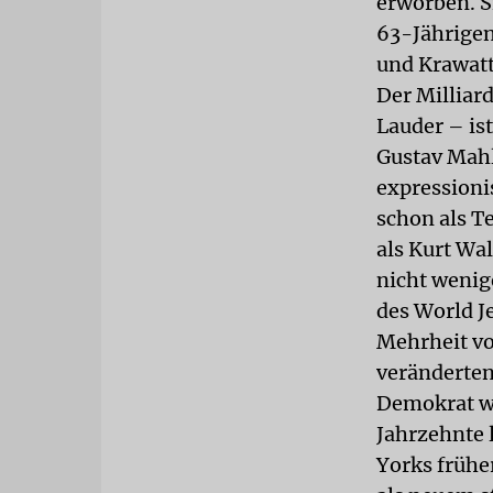
erworben. S
63-Jährigen
und Krawatte
Der Milliar
Lauder – is
Gustav Mahle
expressioni
schon als T
als Kurt Wa
nicht wenig
des World J
Mehrheit vo
veränderten
Demokrat wi
Jahrzehnte 
Yorks frühe