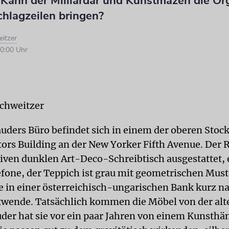
 Kann der Milliardär und Kunstmäzen die Or
chlagzeilen bringen?
eitzer
0:00 Uhr
Schweitzer
auders Büro befindet sich in einem der oberen Stoc
ors Building an der New Yorker Fifth Avenue. Der 
ven dunklen Art-Deco-Schreibtisch ausgestattet, e
fone, der Teppich ist grau mit geometrischen Muste
ie in einer österreichisch-ungarischen Bank kurz n
wende. Tatsächlich kommen die Möbel von der alt
uder hat sie vor ein paar Jahren von einem Kunsthä