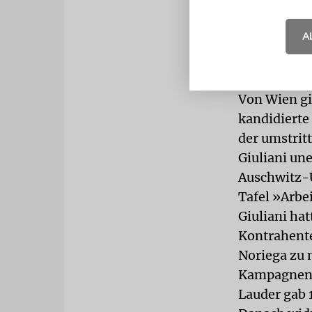
zahllosen j
dem America
A
League Foun
dem Tel Avi
Synagogen r
Von Wien gin
kandidierte
der umstrit
Giuliani une
Auschwitz-Ü
Tafel »Arbe
Giuliani hat
Kontrahent
Noriega zu 
Kampagnench
Lauder gab 