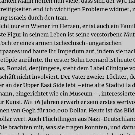
tarken Mann hoffen nun viele, dass sich der WJC n
treitigkeiten endlich wichtigen Probleme widmet, 
ng Israels durch den Iran.
nicht nur ein Wiener im Herzen, er ist auch ein Fam
te Figur in seinem Leben ist seine verstorbene Mut
 Tochter eines armen tschechisch-ungarischen
paares und baute ihr Imperium auf, indem sie nac
töpfe anrührte. Ihr erster Sohn Leonard ist heute
, Ronald, der jüngere, steht dem Label Clinique vor
chäft nicht involviert. Der Vater zweier Töchter, 
r an der Upper East Side lebt –eine alte Stadtvilla 
ann, eingerichtet wie ein Museum –, interessierte
r Kunst. Mit 16 Jahren erwarb er sein erstes wertvo
nen van Gogh für 100.000 Dollar. Heute ist das Bild
ollar wert. Auch Flüchtlingen aus Nazi-Deutschland
»Die brachten mit, was sie tragen konnten, und dam