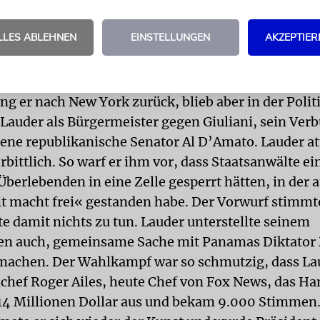
üdischen Organisationen, darunter dem Jewish Nati
n Jewish Joint Distribution Committee, der Anti
LLES ABLEHNEN
EINSTELLUNGEN
AKZEPTIER
dation und der Brandeis University. Auch bei Yad
v Museum ist er Mitglied, beim Jewish Heritage Pr
enoviert, amtiert Lauder als Chairman.
g er nach New York zurück, blieb aber in der Polit
 Lauder als Bürgermeister gegen Giuliani, sein Ver
tene republikanische Senator Al D’Amato. Lauder at
rbittlich. So warf er ihm vor, dass Staatsanwälte e
berlebenden in eine Zelle gesperrt hätten, in der a
it macht frei« gestanden habe. Der Vorwurf stimmt
te damit nichts zu tun. Lauder unterstellte seinem
en auch, gemeinsame Sache mit Panamas Diktator
machen. Der Wahlkampf war so schmutzig, dass La
ef Roger Ailes, heute Chef von Fox News, das Ha
14 Millionen Dollar aus und bekam 9.000 Stimmen