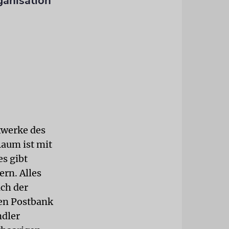
ganisation
kwerke des
Raum ist mit
s gibt
rn. Alles
ach der
en Postbank
ndler