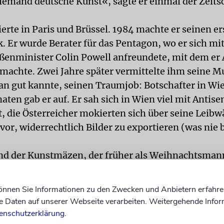
emand deutsche Kunst«, sagte er einmal der Zeits
erte in Paris und Brüssel. 1984 machte er seinen e
ik. Er wurde Berater für das Pentagon, wo er sich m
ßenminister Colin Powell anfreundete, mit dem er 
 machte. Zwei Jahre später vermittelte ihm seine Mu
n gut kannte, seinen Traumjob: Botschafter in Wie
aten gab er auf. Er sah sich in Wien viel mit Antis
t, die Österreicher mokierten sich über seine Leib
vor, widerrechtlich Bilder zu exportieren (was nie
d der Kunstmäzen, der früher als Weihnachtsmann
etreten war, hier seine jüdischen Wurzeln. 1987 grü
auder Foundation, die heute jüdische Schulen in 16
können Sie Informationen zu den Zwecken und Anbietern erfahre
nterstützt, in Berlin gibt es das Jüdische Lehrhaus 
Daten auf unserer Webseite verarbeiten. Weitergehende Infor
im Bezirk Prenzlauer Berg. Lauder engagiert sich 
enschutzerklärung
.