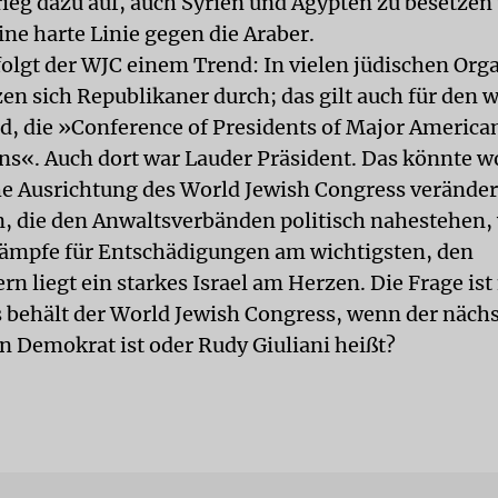
ieg dazu auf, auch Syrien und Ägypten zu besetzen
ine harte Linie gegen die Araber.
folgt der WJC einem Trend: In vielen jüdischen Org
en sich Republikaner durch; das gilt auch für den 
, die »Conference of Presidents of Major America
ns«. Auch dort war Lauder Präsident. Das könnte 
che Ausrichtung des World Jewish Congress verände
 die den Anwaltsverbänden politisch nahestehen,
Kämpfe für Entschädigungen am wichtigsten, den
n liegt ein starkes Israel am Herzen. Die Frage ist
ss behält der World Jewish Congress, wenn der näch
in Demokrat ist oder Rudy Giuliani heißt?