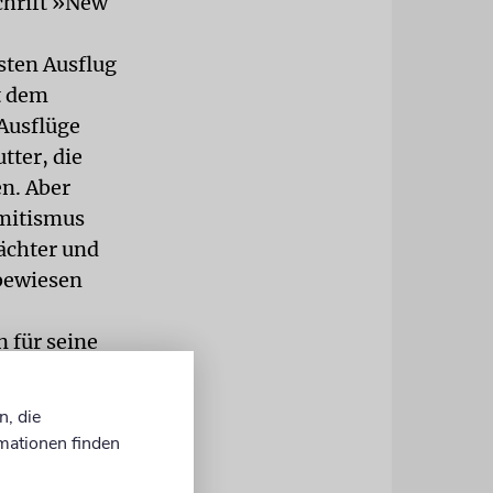
chrift »New
rsten Ausflug
it dem
Ausflüge
tter, die
n. Aber
emitismus
wächter und
 bewiesen
 für seine
ndete er die
 Ländern
n, die
in der
mationen finden
zudem bei