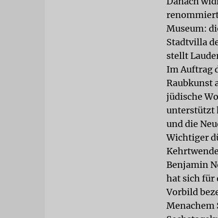
Danach widm
renommierte
Museum: die
Stadtvilla 
stellt Laud
Im Auftrag 
Raubkunst a
jüdische Wo
unterstützt
und die Neu
Wichtiger dü
Kehrtwende 
Benjamin Ne
hat sich für
Vorbild bez
Menachem Sc