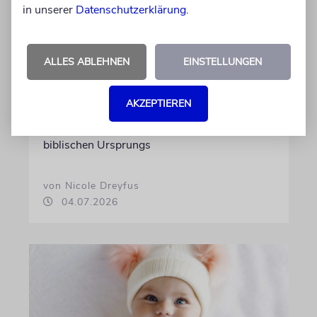
in unserer
Datenschutzerklärung
.
STATISTIK
Diese hebräischen
ALLES ABLEHNEN
EINSTELLUNGEN
Vornamen in Österreich sind
am beliebtesten
AKZEPTIEREN
Österreichische Eltern wählen gern Klassiker.
Unter den Top Ten sind auch viele Namen
biblischen Ursprungs
von Nicole Dreyfus
04.07.2026