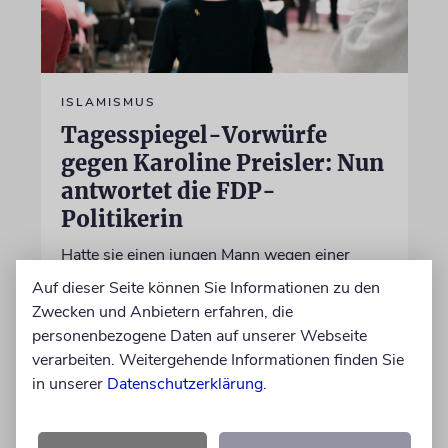
ISLAMISMUS
Tagesspiegel-Vorwürfe
gegen Karoline Preisler: Nun
antwortet die FDP-
Politikerin
Hatte sie einen jungen Mann wegen einer
Vornamensgleichheit zu Unrecht als CSD-
Auf dieser Seite können Sie Informationen zu den
Attentäter verdächtigt? Preisler widerspricht
Zwecken und Anbietern erfahren, die
und beklagt, die Zeitung habe sie nicht zu
personenbezogene Daten auf unserer Webseite
Wort kommen lassen
verarbeiten. Weitergehende Informationen finden Sie
in unserer
Datenschutzerklärung
.
30.07.2026
Aktualisiert