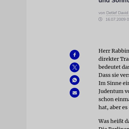
und Sonnt
von
Detlef Davi
16.07.2009 0
Herr Rabbin
direkter Tr
bedeutet da
Dass sie ve
Im Sinne ei
Judentum vo
schon einma
hat, aber es
Was heißt d