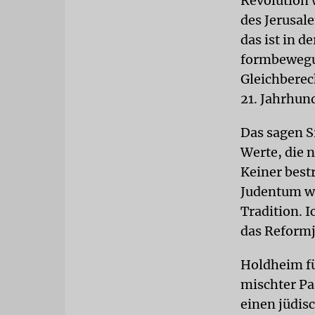
Revolution 
des Jerusal
das ist in d
formbewegun
Gleichberec
21. Jahrhun
Das sagen Si
Werte, die n
Keiner best
Judentum war
Tradition. I
das Reformj
Holdheim fü
mischter Pa
einen jüdis