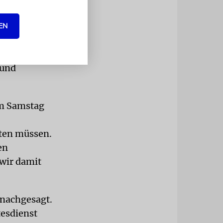
arauf
EN
d dazu
stes. Den
 und
am Samstag
iten müssen.
en
 wir damit
 nachgesagt.
esdienst