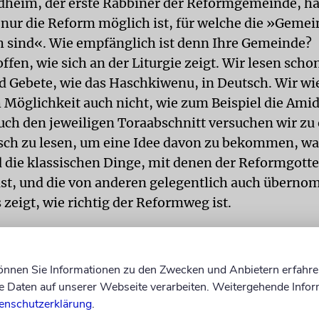
heim, der erste Rabbiner der Reformgemeinde, ha
nur die Reform möglich ist, für welche die »Geme
 sind«. Wie empfänglich ist denn Ihre Gemeinde?
 offen, wie sich an der Liturgie zeigt. Wir lesen scho
 Gebete, wie das Haschkiwenu, in Deutsch. Wir w
 Möglichkeit auch nicht, wie zum Beispiel die Ami
uch den jeweiligen Toraabschnitt versuchen wir zu 
sch zu lesen, um eine Idee davon zu bekommen, w
nd die klassischen Dinge, mit denen der Reformgott
ist, und die von anderen gelegentlich auch übern
zeigt, wie richtig der Reformweg ist.
eg gehörte 1849 die Verlegung des Schabbat-Got
ntag, entsprechend der christlichen Umgebung. Wa
können Sie Informationen zu den Zwecken und Anbietern erfahre
Daten auf unserer Webseite verarbeiten. Weitergehende Infor
 Reformkonzept, das sich sehr schnell ad absurdum g
enschutzerklärung
.
, was im 19. Jahrhundert diskutiert und umgesetzt 