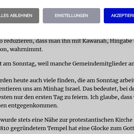
ufgenommen werden. Aber man muss schon immer d
s die Gottesdienste be-
LLES ABLEHNEN
EINSTELLUNGEN
AKZEPTIER
von der Gemeinde angenommen werden können. Un
 Gottesdienstzeiten und der Umfang des Gottesdien
 reduzieren, dass man ihn mit Kawanah, Hingabe
ion, wahrnimmt.
st am Sonntag, weil manche Gemeindemitglieder 
erden heute auch viele finden, die am Sonntag arbe
ientieren uns am Minhag Israel. Das bedeutet, bei d
sten nur den ersten Tag zu feiern. Ich glaube, dass
hen entgegenkommen.
wurde stets eine Nähe zur protestantischen Kirche
1810 gegründetem Tempel hat eine Glocke zum Gott