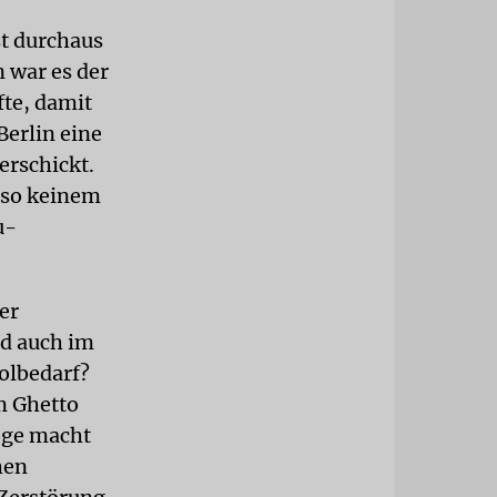
st durchaus
 war es der
fte, damit
Berlin eine
erschickt.
also keinem
u-
er
nd auch im
holbedarf?
m Ghetto
goge macht
hen