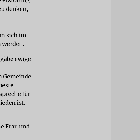
 Zerstörung
eu denken,
em sich im
n werden.
s gäbe ewige
en Gemeinde.
beste
 spreche für
eden ist.
he Frau und