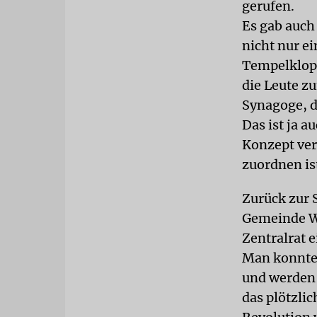
gerufen.
Es gab auch
nicht nur e
Tempelklopf
die Leute zu
Synagoge, d
Das ist ja 
Konzept ver
zuordnen is
Zurück zur 
Gemeinde Wa
Zentralrat e
Man konnte 
und werden 
das plötzlic