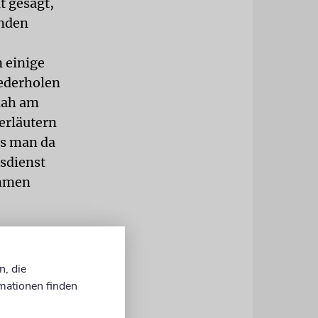
t gesagt,
inden
n einige
iederholen
dah am
erläutern
as man da
esdienst
ommen
tesdienstes
r auch das
n, die
mationen finden
eführt hat.
wurde, kann