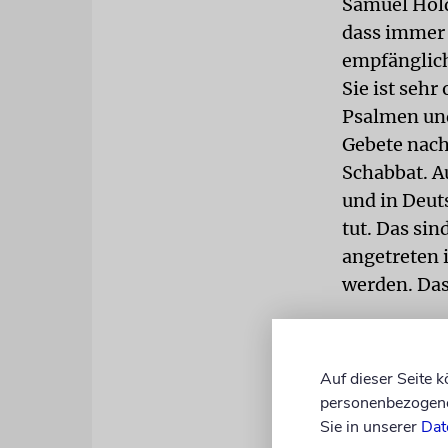
Samuel Hold
dass immer 
empfänglich
Sie ist sehr
Psalmen und
Gebete nach
Schabbat. A
und in Deut
tut. Das si
angetreten 
werden. Das 
Zum Reformw
auf den Son
Auf dieser Seite 
richtig?
personenbezogene 
Das ist ein
Sie in unserer
Dat
Nicht alles