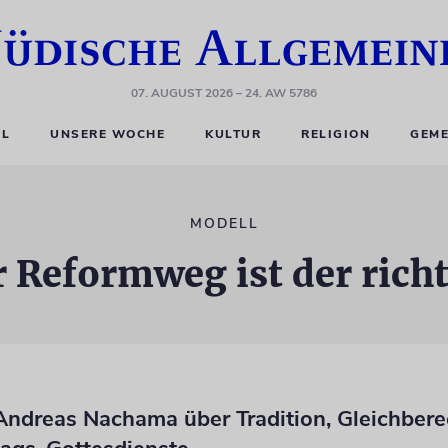
07. AUGUST 2026
– 24. AW 5786
EL
UNSERE WOCHE
KULTUR
RELIGION
GEME
MODELL
 Reformweg ist der rich
Andreas Nachama über Tradition, Gleichber