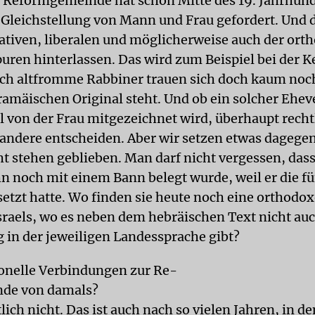
r Reformgemeinde hat schon Mitte des 19. Jahrhund
e Gleichstellung von Mann und Frau gefordert. Und d
ativen, liberalen und möglicherweise auch der ort
puren hinterlassen. Das wird zum Beispiel bei der 
uch altfromme Rabbiner trauen sich doch kaum noc
ramäischen Original steht. Und ob ein solcher Eheve
l von der Frau mitgezeichnet wird, überhaupt rechtl
 andere entscheiden. Aber wir setzen etwas dagegen
cht stehen geblieben. Man darf nicht vergessen, das
 noch mit einem Bann belegt wurde, weil er die f
etzt hatte. Wo finden sie heute noch eine orthodo
sraels, wo es neben dem hebräischen Text nicht auc
 in der jeweiligen Landessprache gibt?
sonelle Verbindungen zur Re-
de von damals?
lich nicht. Das ist auch nach so vielen Jahren, in d