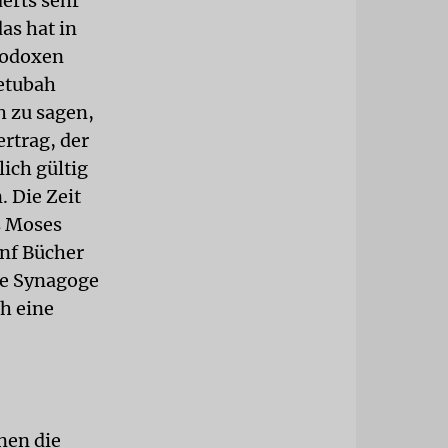
erts sehr
as hat in
hodoxen
Ketubah
h zu sagen,
rtrag, der
ich gültig
. Die Zeit
s Moses
ünf Bücher
xe Synagoge
h eine
enen die