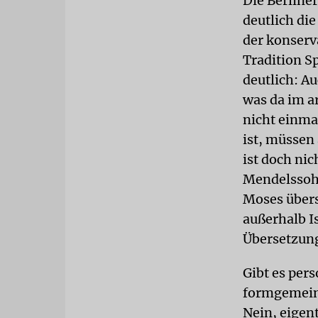
Die Berline
deutlich di
der konserv
Tradition S
deutlich: A
was da im a
nicht einma
ist, müssen
ist doch ni
Mendelssohn
Moses übers
außerhalb I
Übersetzung
Gibt es per
formgemein
Nein, eigent