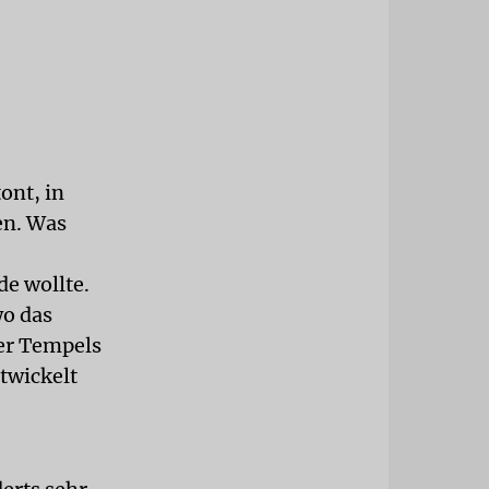
ont, in
en. Was
e wollte.
wo das
er Tempels
twickelt