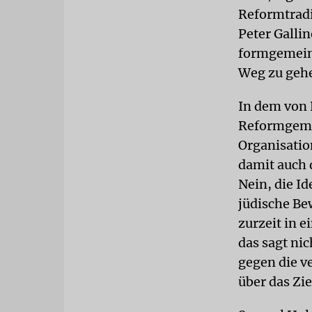
Reformtradi
Peter Galli
formgemeind
Weg zu geh
In dem von 
Reformgemei
Organisatio
damit auch 
Nein, die Id
jüdische Be
zurzeit in 
das sagt ni
gegen die v
über das Zie