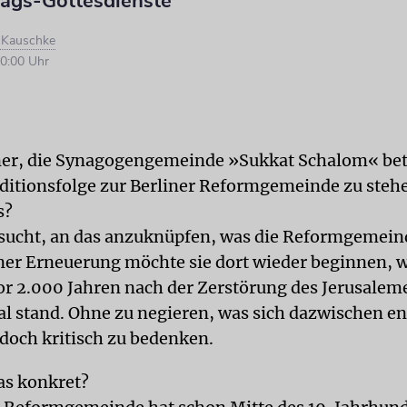
ags-Gottesdienste
d Kauschke
0:00 Uhr
er, die Synagogengemeinde »Sukkat Schalom« bet
aditionsfolge zur Berliner Reformgemeinde zu steh
s?
rsucht, an das anzuknüpfen, was die Reformgemeind
ner Erneuerung möchte sie dort wieder beginnen, 
r 2.000 Jahren nach der Zerstörung des Jerusalem
l stand. Ohne zu negieren, was sich dazwischen en
 doch kritisch zu bedenken.
as konkret?