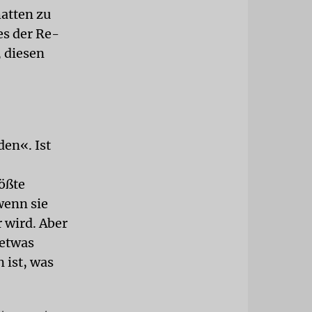
atten zu
es der Re-
 diesen
den«. Ist
rößte
wenn sie
 wird. Aber
 etwas
 ist, was