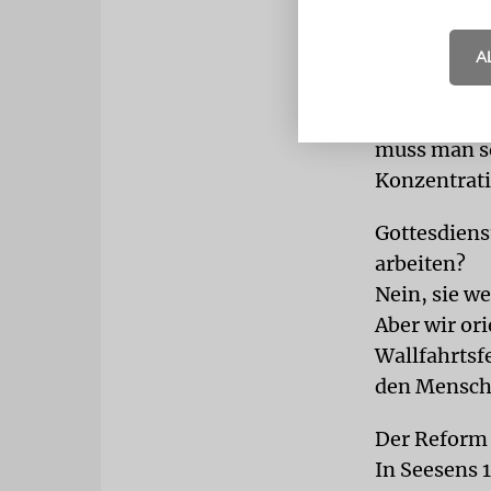
und soll a
achten, das
A
sucht und 
gehören die
muss man so
Konzentrat
Gottesdien
arbeiten?
Nein, sie w
Aber wir or
Wallfahrtsfe
den Mensc
Der Reform 
In Seesens 