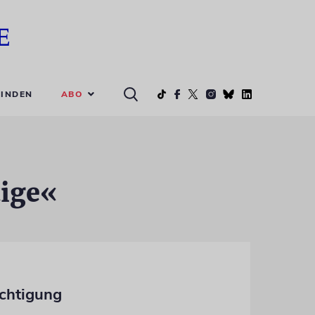
ABO
INDEN
tige«
echtigung