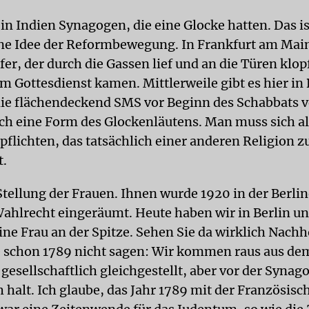
 in Indien Synagogen, die eine Glocke hatten. Das i
ine Idee der Reformbewegung. In Frankfurt am Main
er, der durch die Gassen lief und an die Türen klop
m Gottesdienst kamen. Mittlerweile gibt es hier in 
ie flächendeckend SMS vor Beginn des Schabbats v
auch eine Form des Glockenläutens. Man muss sich 
pflichten, das tatsächlich einer anderen Religion z
t.
Stellung der Frauen. Ihnen wurde 1920 in der Berlin
hlrecht eingeräumt. Heute haben wir in Berlin u
ine Frau an der Spitze. Sehen Sie da wirklich Nach
schon 1789 nicht sagen: Wir kommen raus aus de
gesellschaftlich gleichgestellt, aber vor der Syna
h halt. Ich glaube, das Jahr 1789 mit der Französisc