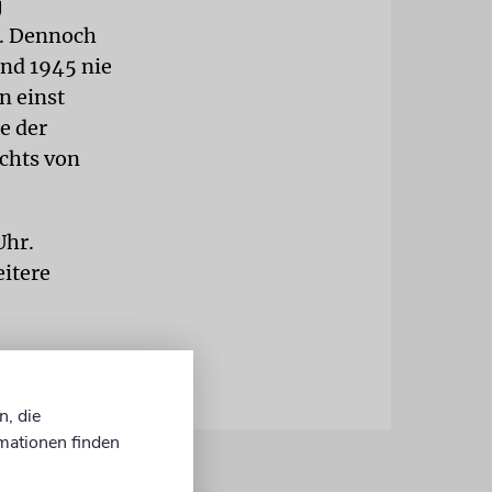
j
t. Dennoch
und 1945 nie
n einst
e der
ichts von
Uhr.
itere
n, die
mationen finden