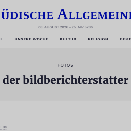
08. AUGUST 2026
– 25. AW 5786
EL
UNSERE WOCHE
KULTUR
RELIGION
GEME
FOTOS
der bildberichterstatter
öhme