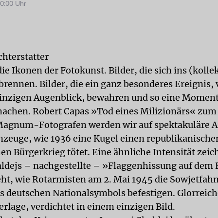
0:00 Uhr
chterstatter
 die Ikonen der Fotokunst. Bilder, die sich ins (kolle
rennen. Bilder, die ein ganz besonderes Ereignis, v
winzigen Augenblick, bewahren und so eine Mome
machen. Robert Capas »Tod eines Milizionärs« zum 
agnum-Fotografen werden wir auf spektakuläre A
zeuge, wie 1936 eine Kugel einen republikanische
en Bürgerkrieg tötet. Eine ähnliche Intensität zeic
ldejs – nachgestellte – »Flaggenhissung auf dem 
eht, wie Rotarmisten am 2. Mai 1945 die Sowjetfahn
s deutschen Nationalsymbols befestigen. Glorreich
erlage, verdichtet in einem einzigen Bild.