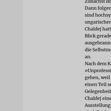
Zunächst do
Dann folgen
sind hochsy
ungarischen
Chaldej hat
Blick gerad
ausgebrannt
die Selbstm
an.
Nach dem Kr
»Unprofessi
gehen, weil 
einen Teil s
Gelegenheits
Chaldej eine
Ausstellung,