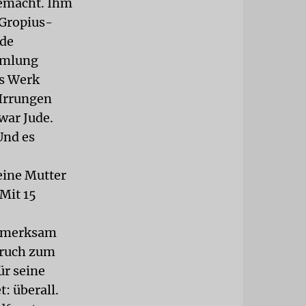
gemacht. Ihm
-Gropius-
nde
mmlung
as Werk
 Irrungen
war Jude.
Und es
eine Mutter
Mit 15
ufmerksam
bruch zum
ür seine
: überall.