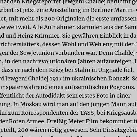
 hat den Kriegsreporter Jewgeni Chaldej berühmt 
rbeit ist jetzt eine Ausstellung im Berliner Martin
t, mit mehr als 200 Originalen die erste umfasse
ive weltweit. Alle Aufnahmen stammen aus der Sa
nd und Heinz Krimmer. Sie gewähren Einblick in d
erichterstatters, dessen Wohl und Weh eng mit den
en der Sowjetunion verbunden war. Denn Chaldej 
m, in den nachrevolutionären Jahren aufzusteigen. 
 dass er nach dem Krieg bei Stalin in Ungnade fiel.
d Jewgeni Chaldej 1917 im ukrainischen Donezk. S
Jahr später während eines antisemitischen Pogroms. 
fentlicht der Autodidakt sein erstes Foto in einer
itung. In Moskau wird man auf den jungen Mann a
hn zum Korrespondenten der TASS, bei Kriegsaus
der Roten Armee. Dreißig Meter Film bekommt er f
eteilt, 200 wären nötig gewesen. Sein Einsatzgebiet