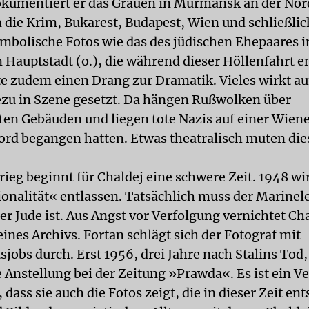
kumentiert er das Grauen in Murmansk an der Nor
 die Krim, Bukarest, Budapest, Wien und schließlich
mbolische Fotos wie das des jüdischen Ehepaares i
 Hauptstadt (o.), die während dieser Höllenfahrt e
te zudem einen Drang zur Dramatik. Vieles wirkt au
ezu in Szene gesetzt. Da hängen Rußwolken über
en Gebäuden und liegen tote Nazis auf einer Wien
ord begangen hatten. Etwas theatralisch muten dies
ieg beginnt für Chaldej eine schwere Zeit. 1948 wi
onalität« entlassen. Tatsächlich muss der Marinel
er Jude ist. Aus Angst vor Verfolgung vernichtet Ch
eines Archivs. Fortan schlägt sich der Fotograf mit
jobs durch. Erst 1956, drei Jahre nach Stalins Tod,
 Anstellung bei der Zeitung »Prawda«. Es ist ein Ve
 dass sie auch die Fotos zeigt, die in dieser Zeit en