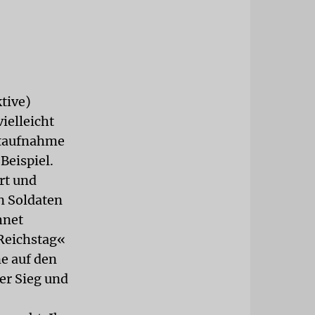
ktive)
ielleicht
ntaufnahme
Beispiel.
rt und
n Soldaten
hnet
Reichstag«
e auf den
er Sieg und