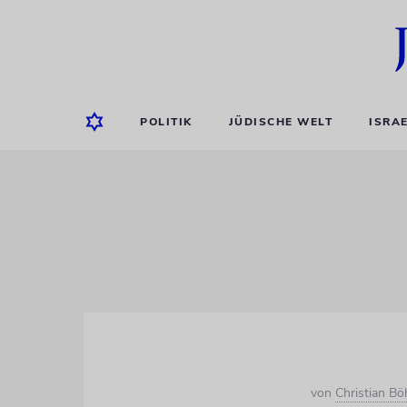
POLITIK
JÜDISCHE WELT
ISRA
von
Christian B