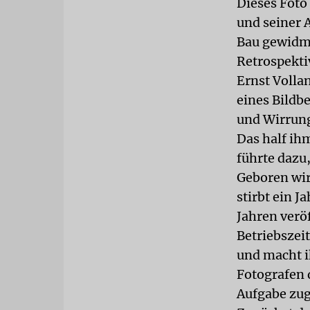
Dieses Foto
und seiner A
Bau gewidme
Retrospekt
Ernst Volla
eines Bildb
und Wirrung
Das half ih
führte dazu,
Geboren wir
stirbt ein 
Jahren veröf
Betriebsze
und macht i
Fotografen 
Aufgabe zug