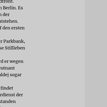
dfront.
 Berlin. Es
n der
ntstehen.
f den ersten
er Parkbank,
e Stillleben
rd er wegen
eutnant
aldej sogar
 findet
rdienst der
tstanden