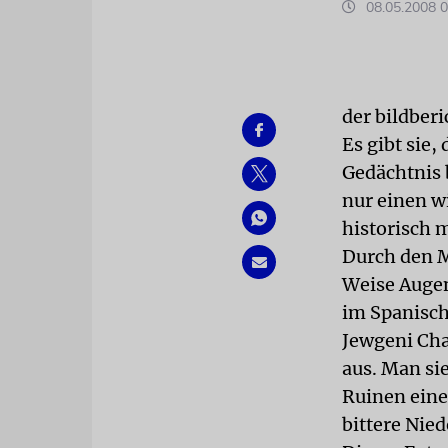
08.05.2008 0
der bildberi
Es gibt sie,
Gedächtnis b
nur einen 
historisch 
Durch den M
Weise Augen
im Spanisch
Jewgeni Cha
aus. Man si
Ruinen eine
bittere Nied