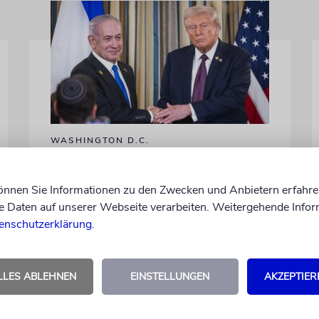
WASHINGTON D.C.
Trump: Netanjahu will,
dass USA im Iran involviert
können Sie Informationen zu den Zwecken und Anbietern erfahre
bleiben
Daten auf unserer Webseite verarbeiten. Weitergehende Infor
enschutzerklärung
.
Unterschiedliche Interessen Israels und der
USA sind im Iran-Krieg mehrfach zutage
getreten. Kurz vor seinem Treffen mit
LLES ABLEHNEN
EINSTELLUNGEN
AKZEPTIER
Netanjahu deutet Trump an, dass die
Differenzen nicht überwunden sind