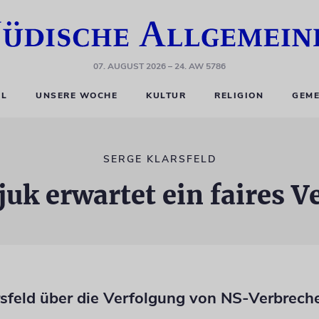
07. AUGUST 2026
– 24. AW 5786
EL
UNSERE WOCHE
KULTUR
RELIGION
GEME
SERGE KLARSFELD
uk erwartet ein faires V
rsfeld über die Verfolgung von NS-Verbrech