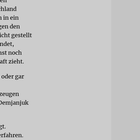
den
chland
 in ein
gen den
ht gestellt
endet,
nst noch
ft zieht.
 oder gar
ezeugen
 Demjanjuk
gt.
erfahren.