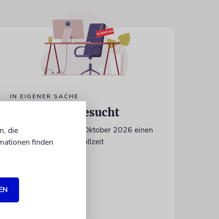
IN EIGENER SACHE
Volontär/in gesucht
Wir suchen zum 15. Oktober 2026 einen
n, die
Volontär (m/w/d) in Vollzeit
mationen finden
EN