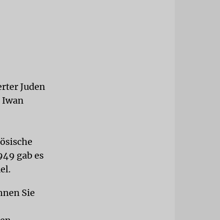
erter Juden
 Iwan
zösische
949 gab es
el.
chnen Sie