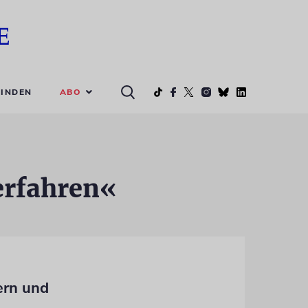
ABO
INDEN
erfahren«
ern und