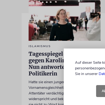
ISLAMISMUS
Tagesspiegel-Vorwürfe
gegen Karoline Preisler:
Auf dieser Seite 
Nun antwortet die FDP-
personenbezogene 
Politikerin
Sie in unserer
Dat
Hatte sie einen jungen Mann wegen einer
Vornamensgleichheit zu Unrecht als CSD-
A
Attentäter verdächtigt? Preisler
widerspricht und beklagt, die Zeitung habe
sie nicht zu Wort kommen lassen