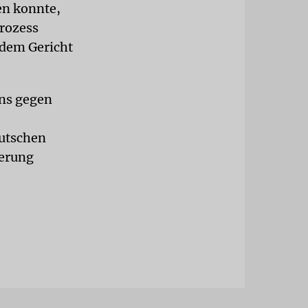
en konnte,
Prozess
 dem Gericht
ens gegen
eutschen
ferung