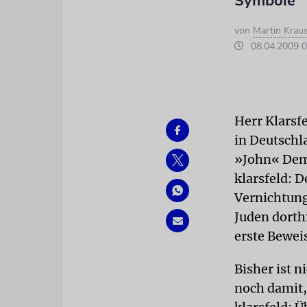
Symbole
von
Martin Krau
08.04.2009 0
Herr Klarsf
in Deutsch
»John« Dem
klarsfeld: 
Vernichtung
Juden dorth
erste Bewei
Bisher ist n
noch damit,