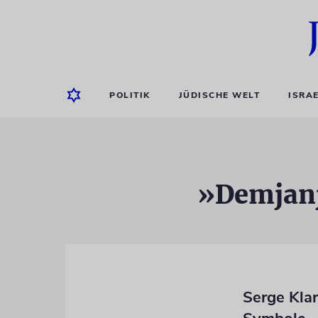
POLITIK
JÜDISCHE WELT
ISRA
»Demjanj
Serge Kla