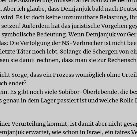
Über die Auslieferung müssen amerikanische Behör
. Aber ich glaube, dass Demjanjuk bald nach Deuts
 wird. Es ist doch keine unzumutbare Belastung, ihn
 setzen! Außerdem hat das juristische Vorgehen ge
symbolische Bedeutung. Wenn Demjanjuk vor Geric
das: Die Verfolgung der NS-Verbrecher ist nicht be
letzte Täter noch lebt. Solange die Schergen von ei
en sie damit rechnen, dass man sie zur Rechenscha
icht Sorge, dass ein Prozess womöglich ohne Urteil
uch endet?
Nein. Es gibt noch viele Sobibor-Überlebende, die b
 genau in dem Lager passiert ist und welche Rolle
iner Verurteilung kommt, ist damit aber nicht gesa
emjanjuk erwartet, wie schon in Israel, ein faires V