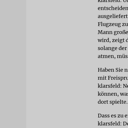
klarsfeld: 
entscheiden
ausgeliefert
Flugzeug zu
Mann große 
wird, zeigt 
solange der 
atmen, müss
Haben Sie n
mit Freispr
klarsfeld: 
können, was
dort spielte.
Dass es zu e
klarsfeld: D