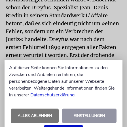
schon der Dreyfus-Spezialist Jean-Denis
Bredin in seinem Standardwerk L’Affaire
betont, daß es sich eindeutig nicht um »einen
Fehler, sondern um ein Verbrechen der
Justiz« handelte. Dreyfus war nach dem
ersten Fehlurteil 1899 entgegen aller Fakten
erneut verurteilt worden. Erst der drohende
internationale Boykott der für das Jahr 1900
Auf dieser Seite können Sie Informationen zu den
geplanten Pariser Weltausstellung hatte zu
Zwecken und Anbietern erfahren, die
seiner Begnadigung geführt. Auf eine
personenbezogene Daten auf unserer Webseite
Rehabilitierung wartete Dreyfus noch sieben
verarbeiten. Weitergehende Informationen finden Sie
weitere Jahre.
in unserer
Datenschutzerklärung
.
Allein das Ausmaß der juristischen Bedeutung
einer solchen Rehabilitierung könnte die
ALLES ABLEHNEN
EINSTELLUNGEN
heutigen offiziellen Fehleinschätzungen
entschuldigen. Jeder einzelne Punkt der