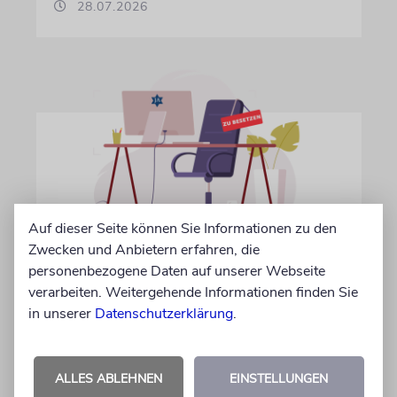
28.07.2026
Auf dieser Seite können Sie Informationen zu den
Zwecken und Anbietern erfahren, die
IN EIGENER SACHE
personenbezogene Daten auf unserer Webseite
Volontär/in gesucht
verarbeiten. Weitergehende Informationen finden Sie
Wir suchen zum 15. Oktober 2026 einen
in unserer
Datenschutzerklärung
.
Volontär (m/w/d) in Vollzeit
ALLES ABLEHNEN
EINSTELLUNGEN
06.07.2026