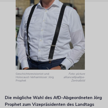
Geschichtsrevisionist und
Foto: picture
Holocaust-Verharmloser: Jörg
alliance/dpa/dpa-
Prophet
Zentralbild
Die mögliche Wahl des AfD-Abgeordneten Jörg
Prophet zum Vizepräsidenten des Landtags