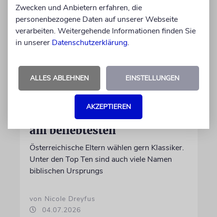
Zwecken und Anbietern erfahren, die
personenbezogene Daten auf unserer Webseite
verarbeiten. Weitergehende Informationen finden Sie
in unserer
Datenschutzerklärung
.
ALLES ABLEHNEN
EINSTELLUNGEN
STATISTIK
Diese hebräischen
AKZEPTIEREN
Vornamen in Österreich sind
am beliebtesten
Österreichische Eltern wählen gern Klassiker.
Unter den Top Ten sind auch viele Namen
biblischen Ursprungs
von Nicole Dreyfus
04.07.2026