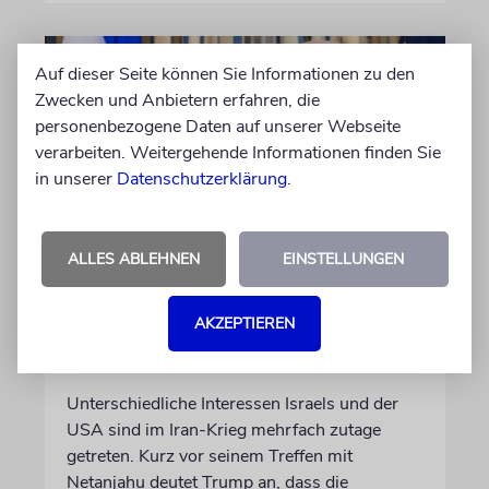
Auf dieser Seite können Sie Informationen zu den
Zwecken und Anbietern erfahren, die
personenbezogene Daten auf unserer Webseite
verarbeiten. Weitergehende Informationen finden Sie
in unserer
Datenschutzerklärung
.
ALLES ABLEHNEN
EINSTELLUNGEN
WASHINGTON D.C.
Trump: Netanjahu will, dass
AKZEPTIEREN
USA im Iran involviert
bleiben
Unterschiedliche Interessen Israels und der
USA sind im Iran-Krieg mehrfach zutage
getreten. Kurz vor seinem Treffen mit
Netanjahu deutet Trump an, dass die