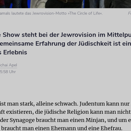
mals lautete das Jewrovision-Motto »The Circle of Life«.
F
e Show steht bei der Jewrovision im Mittelpu
emeinsame Erfahrung der Jüdischkeit ist ei
 Erlebnis
chai Apel
5:58 Uhr
t man stark, alleine schwach. Judentum kann nur 
t existieren, die jüdische Religion kann man nicht 
 der Synagoge braucht man einen Minjan, und um e
 braucht man einen Ehemann und eine Ehefrau.