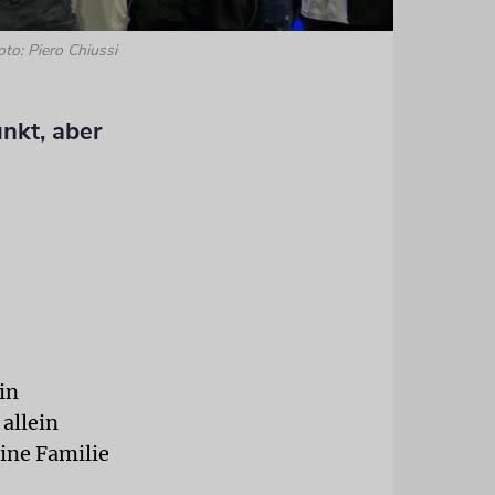
oto: Piero Chiussi
nkt, aber
n
in
allein
ine Familie