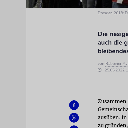
Dresden 2018: Da
Die riesig
auch die g
bleibendes
von
Rabbiner Avi
25.05.2022 1
Zusammen is
Gemeinschaf
ausüben. In
zu gründen,