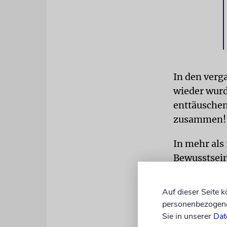
In den verg
wieder wurd
enttäuschend
zusammen!
In mehr als
Bewusstsein,
es viele in 
haben viele 
Auf dieser Seite 
Jude, der au
personenbezogene 
Welt. Da se
Sie in unserer
Dat