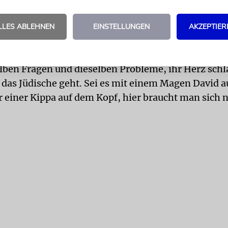
erhaupt bedeutet und wie und wofür man es lebt,
LLES ABLEHNEN
EINSTELLUNGEN
AKZEPTIER
VID
Da ist die Jewrovision wie ein Blitz in dunkler 
en Wochenende kommen 1000 Jugendliche zusamm
lben Fragen und dieselben Probleme, ihr Herz schl
das Jüdische geht. Sei es mit einem Magen David 
r einer Kippa auf dem Kopf, hier braucht man sich n