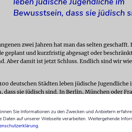
leben jüdische Jugendliche im
Bewusstsein, dass sie jüdisch s
angenen zwei Jahren hat man das selten geschafft.
e geplant und kurzfristig abgesagt oder beschränkt
. Aber damit ist jetzt Schluss. Endlich sind wir wi
 100 deutschen Städten leben jüdische Jugendliche 
 dass sie jüdisch sind. In Berlin, München oder Fr
gleicher Altersgruppe. Doch in den meisten Städten
keine anderen jüdischen Gleichaltrigen. Sie fühlen 
können Sie Informationen zu den Zwecken und Anbietern erfahre
f eine Insel kommt und meint, er sei der letzte Jude
Daten auf unserer Webseite verarbeiten. Weitergehende Infor
tzt man sich mit der Frage auseinander, was einem 
enschutzerklärung
.