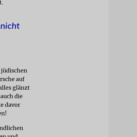
t.
nicht
 jüdischen
irsche auf
lles glänzt
 auch die
te davor
en!
endlichen
ken und