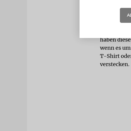
Judentum üb
allein ist.
A
MAGEN DA
diesem ein
haben diese
wenn es um 
T-Shirt ode
verstecken.