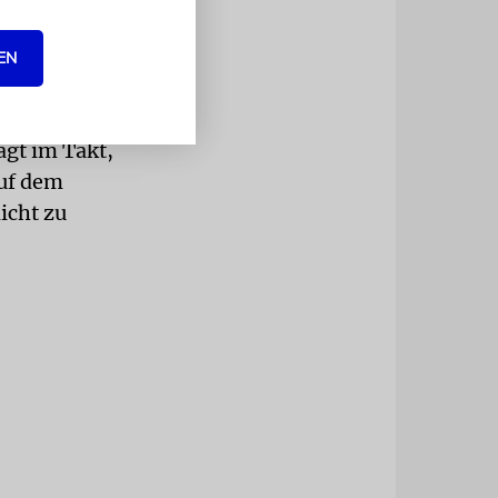
 wenn man
EN
Nacht: An
en. Sie
ägt im Takt,
auf dem
icht zu