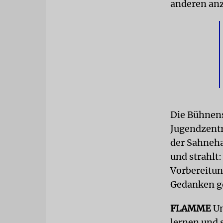
anderen anzu
Die Bühnen
Jugendzentre
der Sahneha
und strahlt
Vorbereitun
Gedanken ge
FLAMME
Un
lernen und 