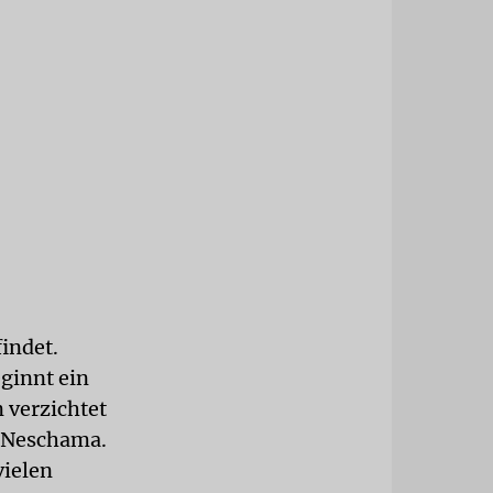
indet.
ginnt ein
 verzichtet
, Ne­schama.
vielen