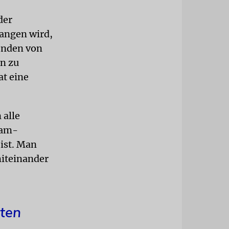
der
angen wird,
senden von
en zu
at eine
 alle
ram-
 ist. Man
miteinander
dten