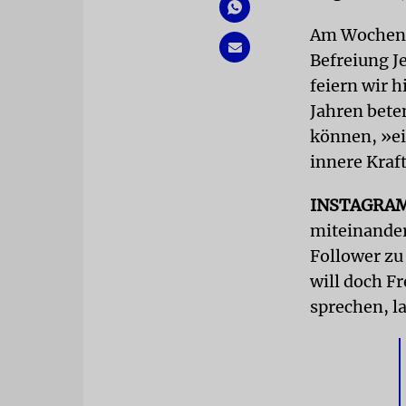
Am Wochenen
Befreiung J
feiern wir 
Jahren bete
können, »ei
innere Kraft
INSTAGRA
miteinander
Follower zu 
will doch F
sprechen, 