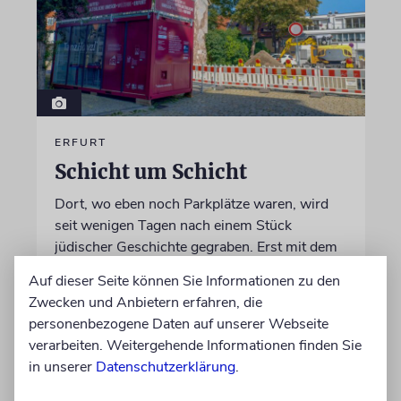
ERFURT
Schicht um Schicht
Dort, wo eben noch Parkplätze waren, wird
seit wenigen Tagen nach einem Stück
jüdischer Geschichte gegraben. Erst mit dem
Bagger, dann von Hand
Auf dieser Seite können Sie Informationen zu den
Zwecken und Anbietern erfahren, die
von Katrin Richter
personenbezogene Daten auf unserer Webseite
05.08.2026
verarbeiten. Weitergehende Informationen finden Sie
in unserer
Datenschutzerklärung
.