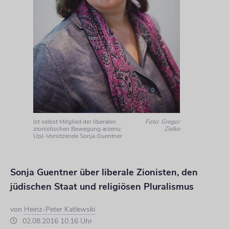
Ist selbst Mitglied der liberalen
Foto: Gregor
zionistischen Bewegung arzenu:
Zielke
UpJ-Vorsitzende Sonja Guentner
Sonja Guentner über liberale Zionisten, den
jüdischen Staat und religiösen Pluralismus
von
Heinz-Peter Katlewski
02.08.2016 10:16 Uhr