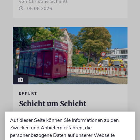
von Christine Schmitt
05.08.2026
ERFURT
Schicht um Schicht
Dort, wo eben noch Parkplätze waren, wird
Auf dieser Seite können Sie Informationen zu den
seit wenigen Tagen nach einem Stück
Zwecken und Anbietern erfahren, die
jüdischer Geschichte gegraben. Erst mit dem
personenbezogene Daten auf unserer Webseite
Bagger, dann von Hand