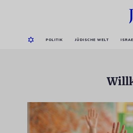
POLITIK
JÜDISCHE WELT
ISRA
Will