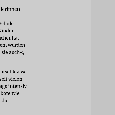
ülerinnen
Schule
Kinder
ücher hat
dem wurden
 sie auch«,
eutschklasse
eit vielen
ags intensiv
ebote wie
 die