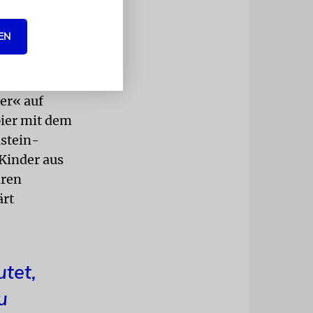
ioniert.
, wir sind
EN
Behälter für
mer« auf
pier mit dem
nstein-
Kinder aus
hren
ärt
tet,
u