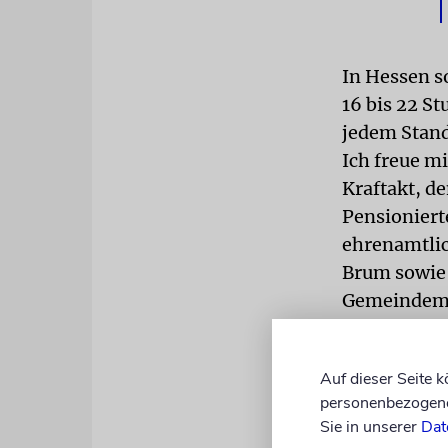
In Hessen s
16 bis 22 S
jedem Stand
Ich freue m
Kraftakt, d
Pensioniert
ehrenamtlic
Brum sowie 
Gemeindemit
SUBVENTI
dabei. »Wir
Auf dieser Seite 
personenbezogene 
Etliche Aus
Sie in unserer
Dat
Kinder aus 