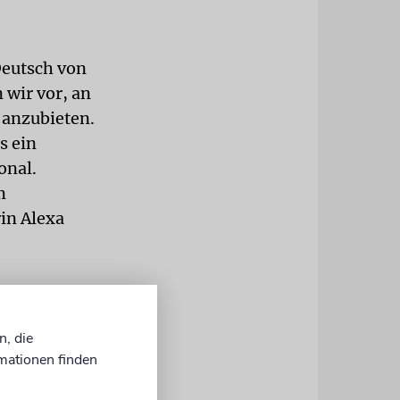
Deutsch von
 wir vor, an
 anzubieten.
s ein
onal.
m
in Alexa
i den Feiern
a Hartmann.
n, die
mationen finden
für die
ufgenommen