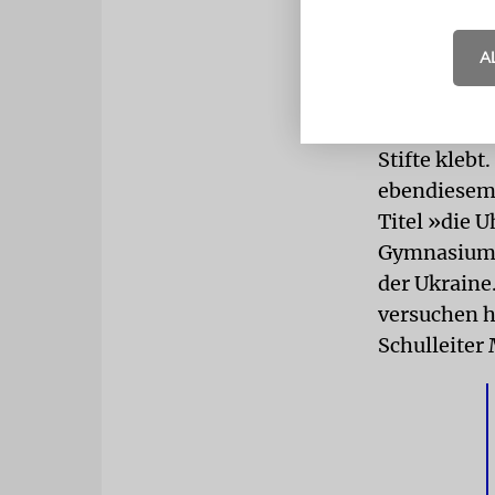
werden, wer
Das Betreuu
A
mit allen s
»Bleistift«
Stifte klebt
ebendiesem 
Titel »die 
Gymnasium i
der Ukraine
versuchen hi
Schulleiter