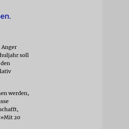
en.
h Anger
uljahr soll
 den
lativ
chen werden,
asse
chafft,
 »Mit 20