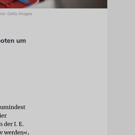
oto: Getty Images
boten um
zumindest
ier
der I. E.
tiv werden«,