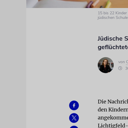
15 bis 22 Kinder
jüdischen Schul
Jüdische 
geflüchtet
von
C
30
Die Nachric
den Kindern
angekommen 
Lichtigfeld-