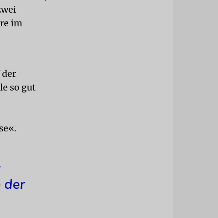
zwei
ere im
 der
e so gut
se«.
-
 der