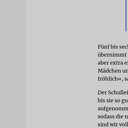
Fünf bis se
übernimmt e
aber extra e
Mädchen und
fröhlich«, 
Der Schullei
bis sie so g
aufgenommen
sodass die 
sind wir vol