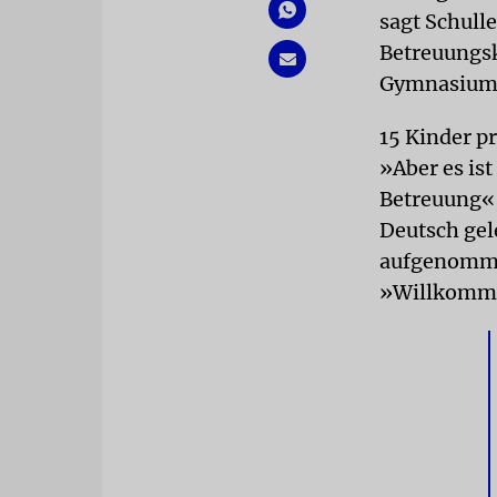
sagt Schull
Betreuungsk
Gymnasium
15 Kinder p
»Aber es ist
Betreuung«,
Deutsch gele
aufgenommen
»Willkomme