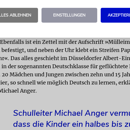
den von der Jüdischen Gemeinde Frankfurt subvent
ngsangebot ist kostenlos. »Es sind alle willkommen
LLES ABLEHNEN
EINSTELLUNGEN
AKZEPTIER
olidarisch«, betont Noga Hartmann.
 steht handgeschrieben auf dem Blatt, das an einem 
. Ebenfalls ist ein Zettel mit der Aufschrift »Müllei
befestigt, und neben der Uhr klebt ein Streifen Pa
Uhr«. Das alles geschieht im Düsseldorfer Albert-Ei
n der sogenannten Deutschklasse für geflüchtete 
. 20 Mädchen und Jungen zwischen zehn und 15 Ja
er, so schnell wie möglich Deutsch zu lernen, erkl
 Michael Anger.
Schulleiter Michael Anger vermu
dass die Kinder ein halbes bis z