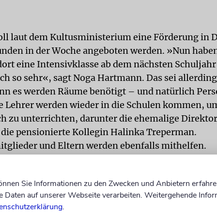
oll laut dem Kultusministerium eine Förderung in 
tunden in der Woche angeboten werden. »Nun haben
ort eine Intensivklasse ab dem nächsten Schuljahr
ich so sehr«, sagt Noga Hartmann. Das sei allerding
enn es werden Räume benötigt – und natürlich Pers
e Lehrer werden wieder in die Schulen kommen, u
h zu unterrichten, darunter die ehemalige Direktor
die pensionierte Kollegin Halinka Treperman.
glieder und Eltern werden ebenfalls mithelfen.
ONEN
Schon jetzt sind die Kinder aus der Ukraine be
 schauen dabei in glückliche Gesichter«, sagt Nog
können Sie Informationen zu den Zwecken und Anbietern erfahre
Daten auf unserer Webseite verarbeiten. Weitergehende Infor
flüge wurden zudem unternommen. Die Mahlzeiten 
enschutzerklärung
.
der Ukraine, die unabhängig von ihrer Religion a