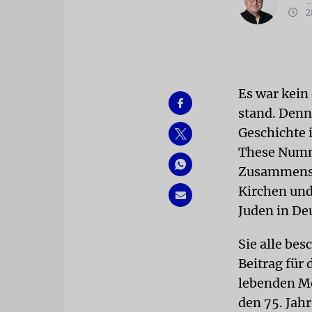
28
Es war kein
stand. Denn
Geschichte 
These Numme
Zusammensch
Kirchen und
Juden in De
Sie alle be
Beitrag für
lebenden Me
den 75. Jah