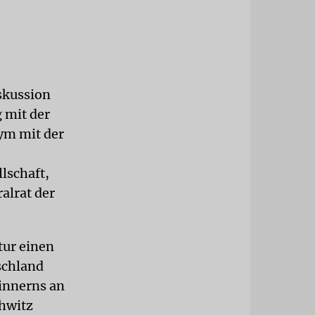
skussion
 mit der
nym mit der
lschaft,
alrat der
tur einen
schland
innerns an
chwitz