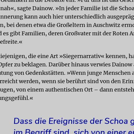
nah«, sagte Dainow. »In jeder Familie ist die Scho
innerung kann auch hier unterschiedlich ausgepräg
en, bei denen etwa die Großeltern in Auschwitz erm
 es gibt Familien, deren Großvater mit der Roten 
efreite.«
iejenigen, die eine Art »Siegernarrativ« kennen, h
 Opfer zu beklagen. Darüber hinaus verwies Dainow 
utung von Gedenkstätten. »Wenn junge Menschen 
rreicht werden, wenn sie berührt sind von den Er
eugen, von einem authentischen Ort – dann entsteh
ungsgefühl.«
Dass die Ereignisse der Schoa 
im Begriff sind, sich von einer e