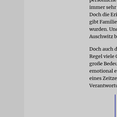
immer sehr 
Doch die Er
gibt Famili
wurden. Und
Auschwitz b
Doch auch d
Regel viele
große Bede
emotional e
eines Zeitz
Verantwort