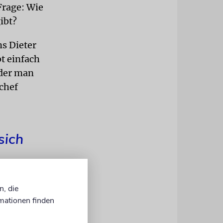
Frage: Wie
ibt?
s Dieter
t einfach
 der man
chef
sich
n, die
mationen finden