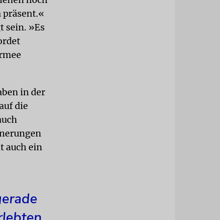
a präsent.«
t sein. »Es
ordet
Armee
aben in der
auf die
auch
innerungen
t auch ein
gerade
rlebten