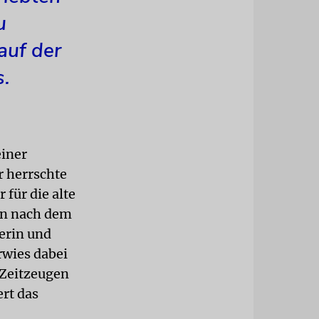
u
auf der
.
einer
r herrschte
für die alte
en nach dem
lerin und
rwies dabei
 Zeitzeugen
ert das