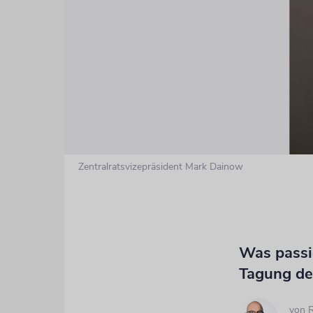
Zentralratsvizepräsident Mark Dainow
Was passi
Tagung der
von
R