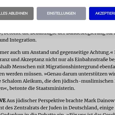
der Politik meldete sich auch Staatsministerin Ann
z zu Wort. »Verpflichtung der Politik ist es, sich
LLES ABLEHNEN
EINSTELLUNGEN
AKZEPTIER
chforderungen der Rechtspopulisten zur Wehr zu s
der Erinnerungspolitik um 180 Grad, die sie forder
, betonte die Beauftragte der Bundesregierung für
 und Integration.
mer auch um Anstand und gegenseitige Achtung.«
eranz und Akzeptanz nicht nur als Einbahnstraße be
halb Menschen mit Migrationshintergrund ebenfa
en werden müssen. »Genau darum unterstützen wi
e Schalom Aleikum, die den jüdisch-muslimischen 
n«, betonte die Staatsministerin.
VE
Aus jüdischer Perspektive brachte Mark Dainow
nt des Zentralrats der Juden in Deutschland, einige
 Gedanken in die Debatte ein. »Für uns ist das Ges