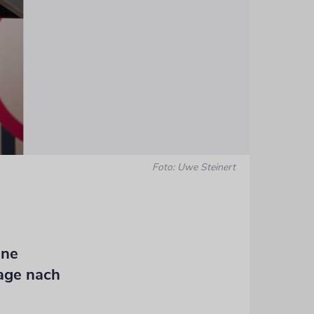
Foto: Uwe Steinert
Staatsmini
ine
rage nach