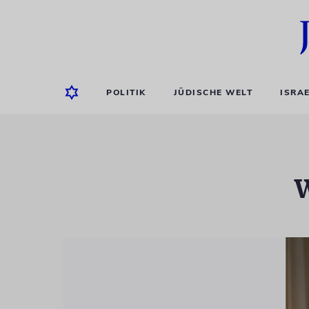
POLITIK
JÜDISCHE WELT
ISRA
W