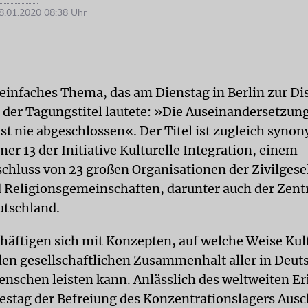
.01.2020 08:38 Uhr
 einfaches Thema, das am Dienstag in Berlin zur Di
 der Tagungstitel lautete: »Die Auseinandersetzung
ist nie abgeschlossen«. Der Titel ist zugleich syno
r 13 der Initiative Kulturelle Integration, einem
luss von 23 großen Organisationen der Zivilgesel
 Religionsgemeinschaften, darunter auch der Zentr
utschland.
schäftigen sich mit Konzepten, auf welche Weise Kul
 den gesellschaftlichen Zusammenhalt aller in Deut
nschen leisten kann. Anlässlich des weltweiten Er
restag der Befreiung des Konzentrationslagers Aus