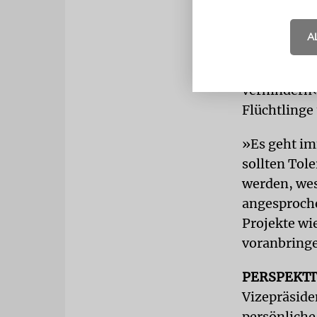
Als Stimme 
Widmann-Mau
A
Schlussstri
eine Wende 
verhindern«
Flüchtlinge
»Es geht im
sollten Tol
werden, wes
angesproch
Projekte wi
voranbringe
PERSPEKTI
Vizepräside
persönliche