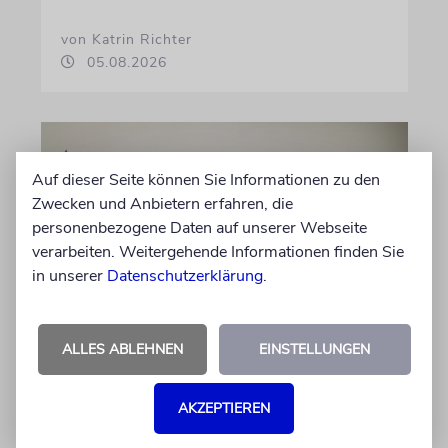
von Katrin Richter
05.08.2026
Auf dieser Seite können Sie Informationen zu den
Zwecken und Anbietern erfahren, die
personenbezogene Daten auf unserer Webseite
verarbeiten. Weitergehende Informationen finden Sie
in unserer
Datenschutzerklärung
.
GESCHICHTE
ALLES ABLEHNEN
EINSTELLUNGEN
Bedrohlich aktuell
Ein Forschungsprojekt von NS-Dokuzentrum
AKZEPTIEREN
und Lenbachhaus untersucht, wie völkische