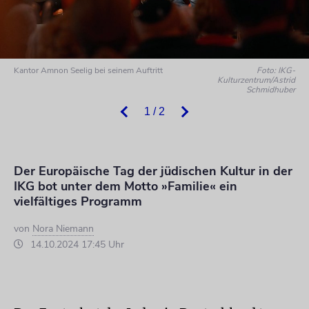
Kantor Amnon Seelig bei seinem Auftritt
Foto: IKG-
Kulturzentrum/Astrid
Schmidhuber
1 / 2
Der Europäische Tag der jüdischen Kultur in der
IKG bot unter dem Motto »Familie« ein
vielfältiges Programm
von
Nora Niemann
14.10.2024 17:45 Uhr