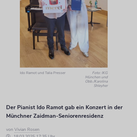
Ido Ramot und Talia Presser
Foto: IKG
München und
Obb./Karolina
Shleyher
Der Pianist Ido Ramot gab ein Konzert in der
Münchner Zaidman-Seniorenresidenz
von
Vivian Rosen
18.03.2025 17:35 Uhr