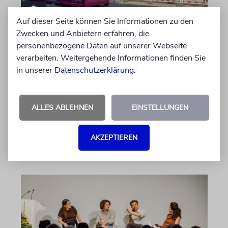
Auf dieser Seite können Sie Informationen zu den
ERFURT
Zwecken und Anbietern erfahren, die
personenbezogene Daten auf unserer Webseite
Schicht um Schicht
verarbeiten. Weitergehende Informationen finden Sie
Dort, wo eben noch Parkplätze waren, wird
in unserer
Datenschutzerklärung
.
seit wenigen Tagen nach einem Stück
jüdischer Geschichte gegraben. Erst mit dem
Bagger, dann von Hand
ALLES ABLEHNEN
EINSTELLUNGEN
von Katrin Richter
AKZEPTIEREN
05.08.2026