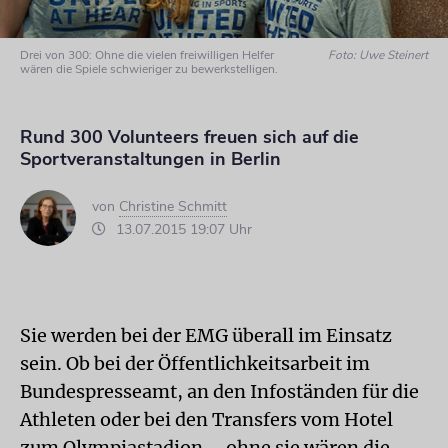
Drei von 300: Ohne die vielen freiwilligen Helfer
Foto: Uwe Steinert
wären die Spiele schwieriger zu bewerkstelligen.
Rund 300 Volunteers freuen sich auf die
Sportveranstaltungen in Berlin
von
Christine Schmitt
13.07.2015 19:07 Uhr
Sie werden bei der EMG überall im Einsatz
sein. Ob bei der Öffentlichkeitsarbeit im
Bundespresseamt, an den Infoständen für die
Athleten oder bei den Transfers vom Hotel
zum Olympiastadion – ohne sie wären die