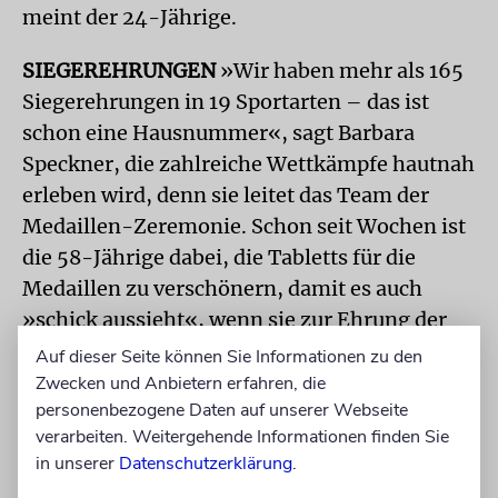
meint der 24-Jährige.
SIEGEREHRUNGEN
»Wir haben mehr als 165
Siegerehrungen in 19 Sportarten – das ist
schon eine Hausnummer«, sagt Barbara
Speckner, die zahlreiche Wettkämpfe hautnah
erleben wird, denn sie leitet das Team der
Medaillen-Zeremonie. Schon seit Wochen ist
die 58-Jährige dabei, die Tabletts für die
Medaillen zu verschönern, damit es auch
»schick aussieht«, wenn sie zur Ehrung der
Athleten schreiten. 20 Leute gehören ihrem
Auf dieser Seite können Sie Informationen zu den
Team an. Die Berlinerin hatte von einem
Zwecken und Anbietern erfahren, die
personenbezogene Daten auf unserer Webseite
Bekannten von den EMG gehört – und da sie
verarbeiten. Weitergehende Informationen finden Sie
seit etwa zehn Jahren regelmäßig bei
in unserer
Datenschutzerklärung
.
Sportevents als freiwillige Helferin im Einsatz