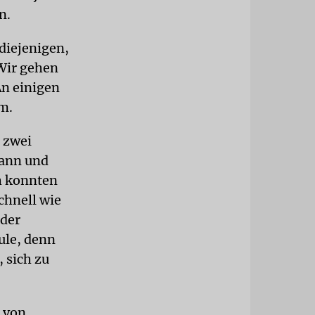
n.
diejenigen,
 Wir gehen
An einigen
m.
 zwei
Mann und
h konnten
chnell wie
 der
ule, denn
 sich zu
n von