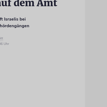
auf dem Amt
t Israelis bei
ehördengängen
itt
36 Uhr