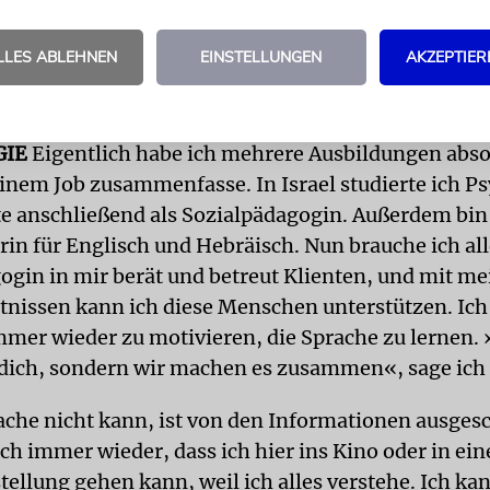
f. Dort hörte ich Englisch, Italienisch, Arabisch un
sprache Hebräisch. Von der Familie meiner Mutte
LLES ABLEHNEN
EINSTELLUNGEN
AKZEPTIER
ler Dialekt Marokkos hinzu, der mit dem Jiddischen
ist.
GIE
Eigentlich habe ich mehrere Ausbildungen absol
einem Job zusammenfasse. In Israel studierte ich P
te anschließend als Sozialpädagogin. Außerdem bin
in für Englisch und Hebräisch. Nun brauche ich all
ogin in mir berät und betreut Klienten, und mit m
nissen kann ich diese Menschen unterstützen. Ich
mmer wieder zu motivieren, die Sprache zu lernen.
r dich, sondern wir machen es zusammen«, sage ich
ache nicht kann, ist von den Informationen ausges
ch immer wieder, dass ich hier ins Kino oder in ein
tellung gehen kann, weil ich alles verstehe. Ich ka