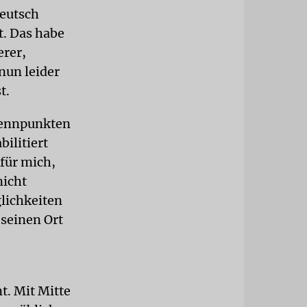
Deutsch
t. Das habe
erer,
 nun leider
t.
Brennpunkten
ilitiert
 für mich,
nicht
lichkeiten
seinen Ort
. Mit Mitte