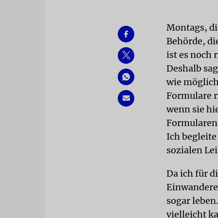
Montags, di
Behörde, di
ist es noch
Deshalb sag
wie möglich
Formulare r
wenn sie hi
Formularen 
Ich begleit
sozialen Le
Da ich für d
Einwanderer
sogar leben
vielleicht 