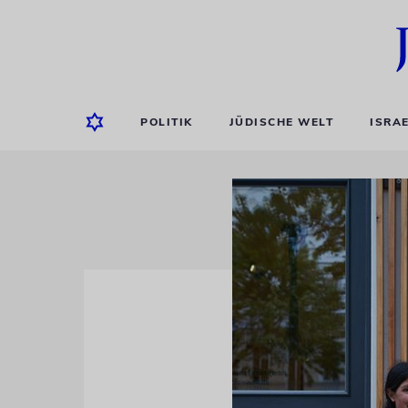
POLITIK
JÜDISCHE WELT
ISRA