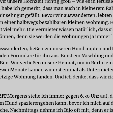
wir unsere Hochzeit richtig groß – wie es in Jerusa
lin habe ich gemerkt, dass man auch in kleinerem R
r sehr gut gefällt. Bevor wir auswanderten, lebten 
 in einer halbwegs bezahlbaren kleinen Wohnung. H
 viel mehr. Die Vermieter wissen natürlich, dass si
önnen, denn sie werden die Wohnungen ja immer l
uswanderten, ließen wir unseren Hund impfen und f
den Formulare für ihn aus. Er ist ein Mischling und
ijo. Wir verließen unsere Heimat, um in Berlin ein
 zwei Monate kamen wir erst einmal als Untermieter
jetzige Wohnung fanden. Und ich denke, dass wir ri
IT
Morgens stehe ich immer gegen 6.30 Uhr auf, d
m Hund spazierengehen kann, bevor ich mich auf 
he. Nachmittags nehme ich Bijo oft mit, denn er is