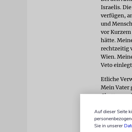
Israelis. Di
verfügen, a
und Mensche
vor Kurzem 
hätte. Mein
rechtzeitig
Wien. Meine
Veto einlegt
Etliche Ver
Mein Vater 
Ghetto gesch
geschrieben
Auf dieser Seite 
ganz andere
personenbezogene 
Sie in unserer
Dat
Die Familie