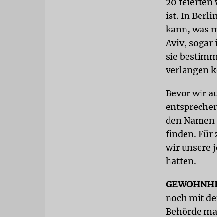
20 feierten 
ist. In Ber
kann, was mi
Aviv, sogar
sie bestimmt
verlangen k
Bevor wir a
entsprechen
den Namen B
finden. Für
wir unsere 
hatten.
GEWOHNHE
noch mit de
Behörde mac