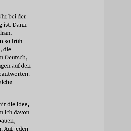
hr bei der
g ist. Dann
dran.
n so früh
, die
in Deutsch,
agen auf den
eantworten.
elche
ir die Idee,
n ich davon
bauen,
. Auf jeden