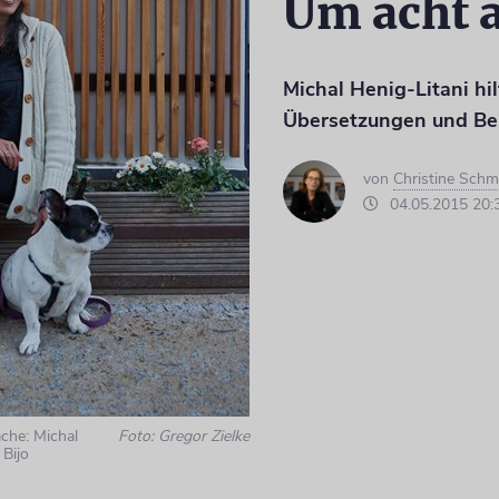
Um acht 
Michal Henig-Litani hilf
Übersetzungen und B
von
Christine Schm
04.05.2015 20:
che: Michal
Foto: Gregor Zielke
 Bijo