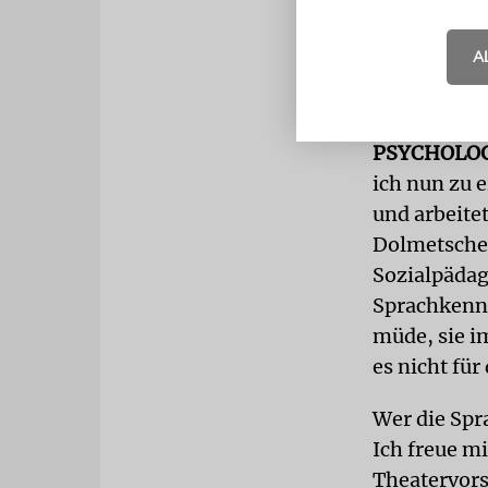
Jerusalem au
meine Haupt
A
ein speziel
vergleichen 
PSYCHOLO
ich nun zu 
und arbeite
Dolmetscher
Sozialpädag
Sprachkennt
müde, sie i
es nicht fü
Wer die Spr
Ich freue mi
Theatervors