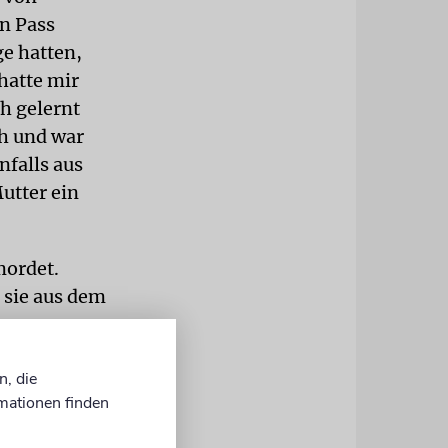
en Pass
ge hatten,
hatte mir
h gelernt
ch und war
nfalls aus
utter ein
mordet.
 sie aus dem
 war ein
n, die
mationen finden
hs in