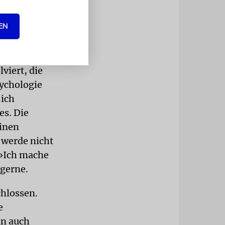
d natürlich
r kam noch
EN
 zu
viert, die
sychologie
 ich
es. Die
einen
 werde nicht
 »Ich mache
 gerne.
chlossen.
e
nn auch