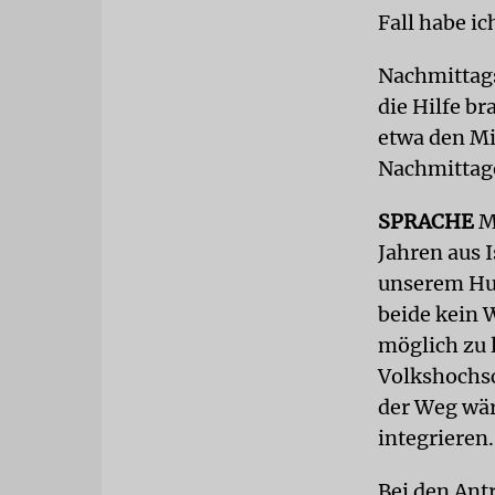
Fall habe i
Nachmittags
die Hilfe b
etwa den Mi
Nachmittage
SPRACHE
Ma
Jahren aus
unserem Hun
beide kein 
möglich zu 
Volkshochsc
der Weg wär
integrieren.
Bei den Ant