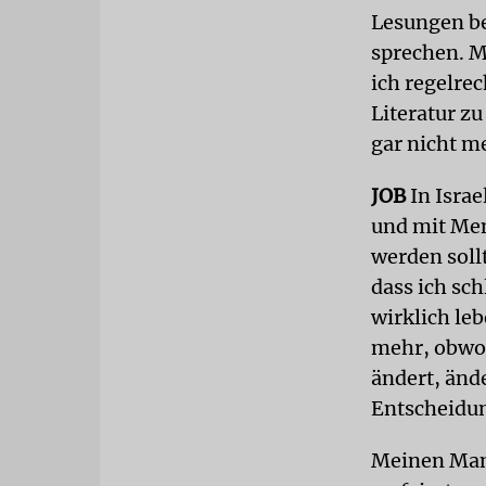
Lesungen be
sprechen. M
ich regelrec
Literatur zu
gar nicht m
JOB
In Isra
und mit Men
werden sollt
dass ich sc
wirklich le
mehr, obwoh
ändert, ände
Entscheidung
Meinen Mann