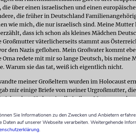
e, die über einen israelischen und einen europäisch
ndere, die früher in Deutschland Familienangehöri
n wie mich, die nur israelisch sind. Meine Mutter 
erzählt, dass ich schon als kleines Mädchen Deutsc
e Großmutter väterlicherseits stammt aus Österrei
 vor den Nazis geflohen. Mein Großvater kommt ebe
 Oma redete mit mir so lange Deutsch, bis meine M
e. Warum sie das tat, weiß ich eigentlich nicht.
wandte meiner Großeltern wurden im Holocaust er
gab mir einige Briefe von meiner Urgroßmutter, die
rieben hat. Sie hat sie alle in ihrer Muttersprache
, und ich konnte nun alle lesen und verstehen. Das
können Sie Informationen zu den Zwecken und Anbietern erfahre
r Zugang.
Daten auf unserer Webseite verarbeiten. Weitergehende Infor
enschutzerklärung
.
 meiner Mutter stammt aus Marokko. Ich selbst wuc