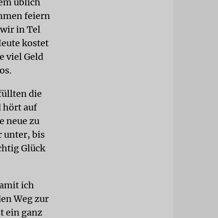
lem üblich
ahmen feiern
wir in Tel
eute kostet
e viel Geld
os.
üllten die
 hört auf
e neue zu
 unter, bis
chtig Glück
amit ich
den Weg zur
t ein ganz