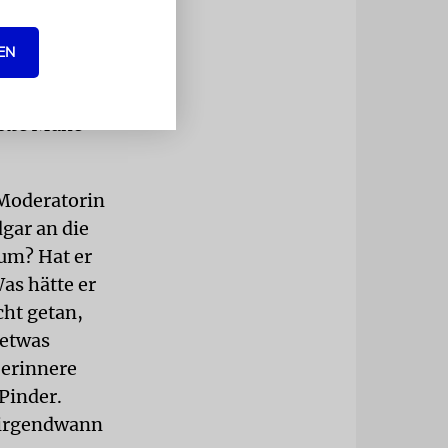
der
 der Spitze
EN
ter Reihe
ehrerin zu
roße Mühe
 Moderatorin
dgar an die
um? Hat er
as hätte er
cht getan,
 etwas
 erinnere
Pinder.
 irgendwann