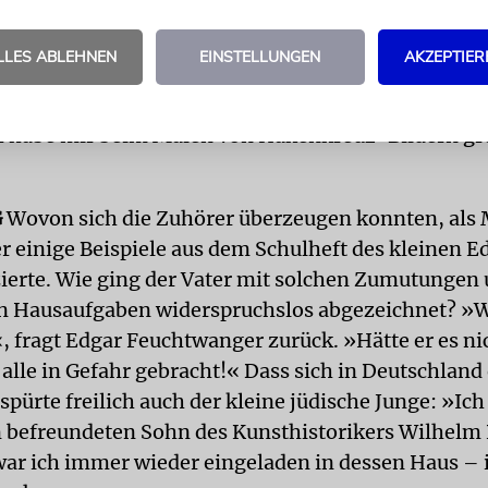
tieg dann in ein wartendes Auto.« Schon kurz nach 
ifung« hatte Ludwig Feuchtwanger seinen Platz an
LLES ABLEHNEN
EINSTELLUNGEN
AKZEPTIER
 & Humblot räumen müssen, arbeitete aber in zwei
n Sohn Edgar bemühte sich in der Schule, »meiner L
ch habe mir beim Malen von Hakenkreuz-Bildern g
G
Wovon sich die Zuhörer überzeugen konnten, als
r einige Beispiele aus dem Schulheft des kleinen E
ierte. Wie ging der Vater mit solchen Zumutungen 
on Hausaufgaben widerspruchslos abgezeichnet? »W
«, fragt Edgar Feuchtwanger zurück. »Hätte er es ni
 alle in Gefahr gebracht!« Dass sich in Deutschland
spürte freilich auch der kleine jüdische Junge: »Ich
 befreundeten Sohn des Kunsthistorikers Wilhelm 
war ich immer wieder eingeladen in dessen Haus –