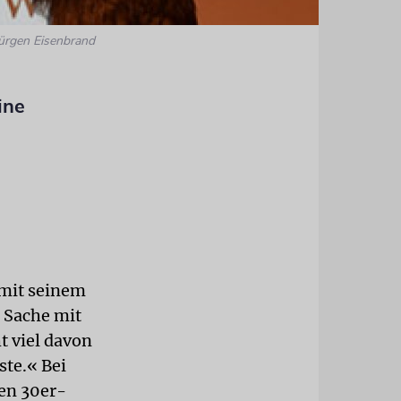
Jürgen Eisenbrand
ine
mit seinem
 Sache mit
t viel davon
ste.« Bei
en 30er-