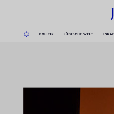
POLITIK
JÜDISCHE WELT
ISRA