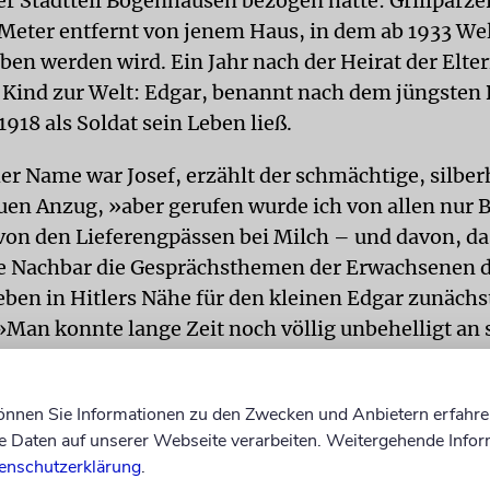
 Stadtteil Bogenhausen bezogen hatte: Grillparzer
Meter entfernt von jenem Haus, in dem ab 1933 We
ben werden wird. Ein Jahr nach der Heirat der Elt
s Kind zur Welt: Edgar, benannt nach dem jüngsten 
1918 als Soldat sein Leben ließ.
her Name war Josef, erzählt der schmächtige, silber
uen Anzug, »aber gerufen wurde ich von allen nur 
on den Lieferengpässen bei Milch – und davon, da
e Nachbar die Gesprächsthemen der Erwachsenen 
eben in Hitlers Nähe für den kleinen Edgar zunächs
»Man konnte lange Zeit noch völlig unbehelligt an
gehen; da war nichts abgesperrt«, erinnert sich F
 eine Begegnung im Jahre 1934, als Hitler bereits
können Sie Informationen zu den Zwecken und Anbietern erfahre
Daten auf unserer Webseite verarbeiten. Weitergehende Infor
er war: »Ich stand vor dem Haus, Hitler kam heraus
enschutzerklärung
.
ah mich an, Passanten riefen ›Heil Hitler!‹. Er lüfte