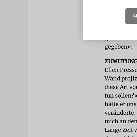
Hut – und s
»Machtergre
A
von Duncker
weiter. Sei
gefallen: I
gegeben«.
ZUMUTUN
Ellen Presse
Wand projiz
diese Art v
tun sollen?
hätte er uns
veränderte, 
mich an den
Lange Zeit 