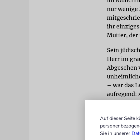
im Münchner
nur wenige 
mitgeschrie
ihr einzige
Mutter, der 
Sein jüdisc
Herr im gra
Abgesehen v
unheimlich
– war das L
aufregend: 
Haus vorbei
Wie auch an
Auf dieser Seite 
personenbezogene 
Reichskanzl
Sie in unserer
Dat
ihn an, er s