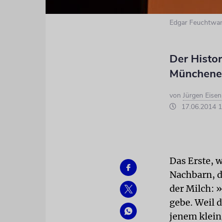
Edgar Feuchtwan
Der Histor
Münchener
von
Jürgen Eise
17.06.2014 1
Das Erste,
Nachbarn, d
der Milch: 
gebe. Weil 
jenem klein