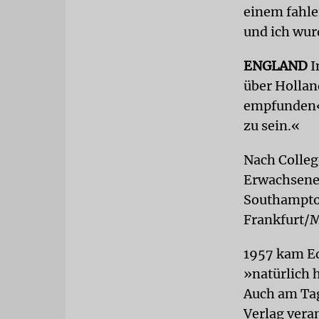
einem fahle
und ich wur
ENGLAND
I
über Hollan
empfunden«,
zu sein.«
Nach Colleg
Erwachsenen
Southampton
Frankfurt/M
1957 kam E
»natürlich 
Auch am Tag
Verlag vera