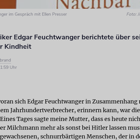
ger im Gespräch mit Ellen Presser
Foto: 
iker Edgar Feuchtwanger berichtete über se
 Kindheit
nbrand
1:59 Uhr
 woran sich Edgar Feuchtwanger in Zusammenhang 
em Jahrhundertverbrecher, erinnern kann, war die
»Eines Tages sagte meine Mutter, dass es heute nich
der Milchmann mehr als sonst bei Hitler lassen mus
gewachsenen, schnurrbärtigen Menschen, der in d