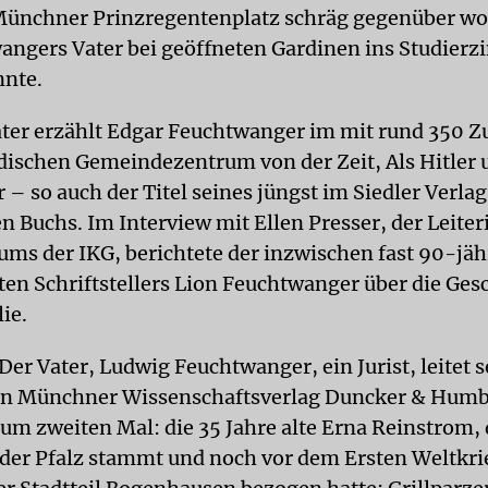
Münchner Prinzregentenplatz schräg gegenüber w
angers Vater bei geöffneten Gardinen ins Studier
nnte.
äter erzählt Edgar Feuchtwanger im mit rund 350 
üdischen Gemeindezentrum von der Zeit, Als Hitler 
– so auch der Titel seines jüngst im Siedler Verlag
n Buchs. Im Interview mit Ellen Presser, der Leiter
ums der IKG, berichtete der inzwischen fast 90-jäh
en Schriftstellers Lion Feuchtwanger über die Ges
ie.
Der Vater, Ludwig Feuchtwanger, ein Jurist, leitet s
n Münchner Wissenschaftsverlag Duncker & Humbl
 zum zweiten Mal: die 35 Jahre alte Erna Reinstrom,
 der Pfalz stammt und noch vor dem Ersten Weltkri