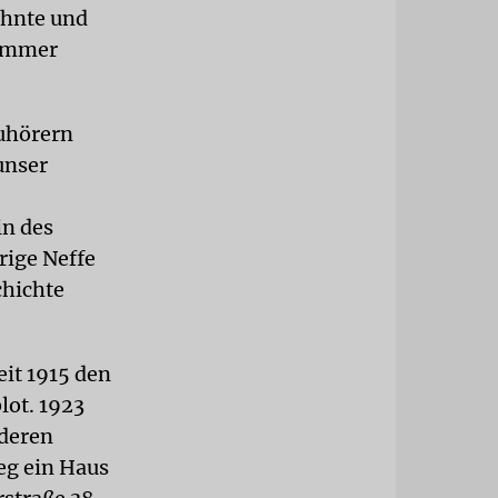
ohnte und
zimmer
Zuhörern
unser
in des
rige Neffe
chichte
eit 1915 den
ot. 1923
 deren
eg ein Haus