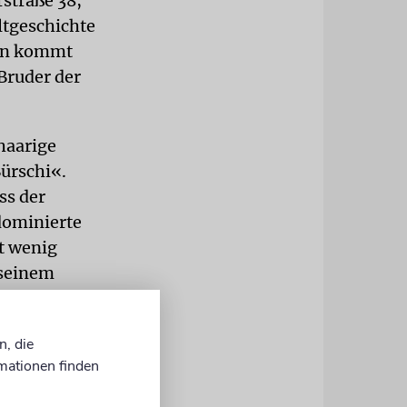
straße 38,
ltgeschichte
ern kommt
Bruder der
haarige
Bürschi«.
ss der
dominierte
t wenig
 seinem
euchtwanger.
n, die
mationen finden
, ich sah
te kurz den