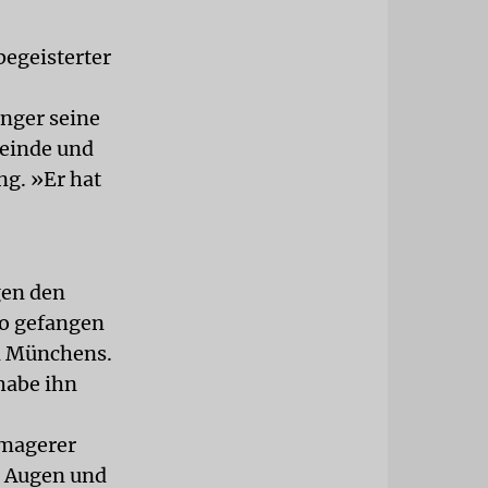
begeisterter
nger seine
meinde und
ng. »Er hat
gen den
po gefangen
en Münchens.
habe ihn
 magerer
n Augen und