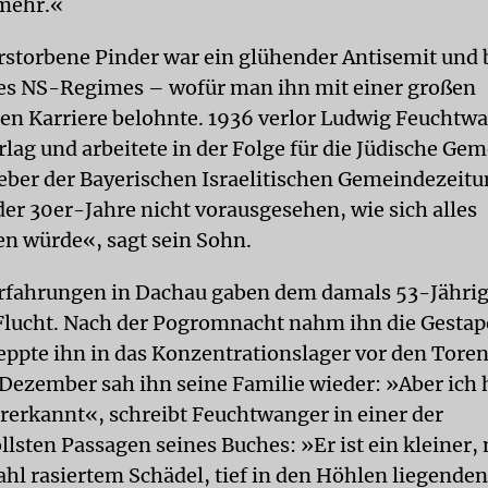
 mehr.«
rstorbene Pinder war ein glühender Antisemit und 
es NS-Regimes – wofür man ihn mit einer großen
n Karriere belohnte. 1936 verlor Ludwig Feuchtwa
rlag und arbeitete in der Folge für die Jüdische Ge
eber der Bayerischen Israelitischen Gemeindezeitu
der 30er-Jahre nicht vorausgesehen, wie sich alles
ren würde«, sagt sein Sohn.
Erfahrungen in Dachau gaben dem damals 53-Jähri
Flucht. Nach der Pogromnacht nahm ihn die Gesta
eppte ihn in das Konzentrationslager vor den Tor
 Dezember sah ihn seine Familie wieder: »Aber ich 
erkannt«, schreibt Feuchtwanger in einer der
llsten Passagen seines Buches: »Er ist ein kleiner,
hl rasiertem Schädel, tief in den Höhlen liegende