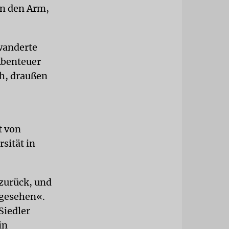
in den Arm,
wanderte
Abenteuer
h, draußen
t von
sität in
zurück, und
ngesehen«.
Siedler
in