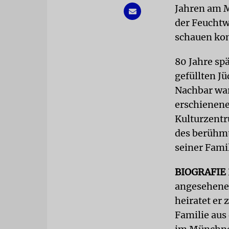
Jahren am 
der Feuchtw
schauen ko
80 Jahre sp
gefüllten J
Nachbar war 
erschienene
Kulturzentr
des berühmt
seiner Famil
BIOGRAFIE
angesehene
heiratet er
Familie aus