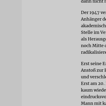
dann nicht
Der 1947 ve
Anhänger d
akademische
Stelle im Ve
als Herausg
noch Mitte 
radikalisie
Erst seine 
Anstoß zur 
und verschl
Erst am 20.
kaum wieder
eindrucksvo
Mann mit ka