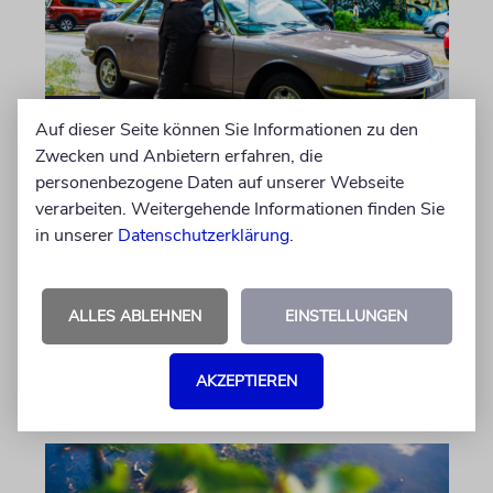
Auf dieser Seite können Sie Informationen zu den
Zwecken und Anbietern erfahren, die
PORTRÄT
personenbezogene Daten auf unserer Webseite
Stil auf Rädern
verarbeiten. Weitergehende Informationen finden Sie
in unserer
Datenschutzerklärung
.
Der Swing-Musiker Andrej Hermlin sammelt
Oldtimer – und fährt sie, statt sie nur in der
Garage zu bewundern. Ein Besuch in Pankow
ALLES ABLEHNEN
EINSTELLUNGEN
von Imanuel Marcus
06.08.2026
AKZEPTIEREN