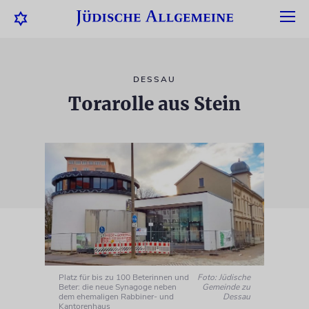
DESSAU
Torarolle aus Stein
Platz für bis zu 100 Beterinnen und
Foto: Jüdische
Beter: die neue Synagoge neben
Gemeinde zu
dem ehemaligen Rabbiner- und
Dessau
Kantorenhaus