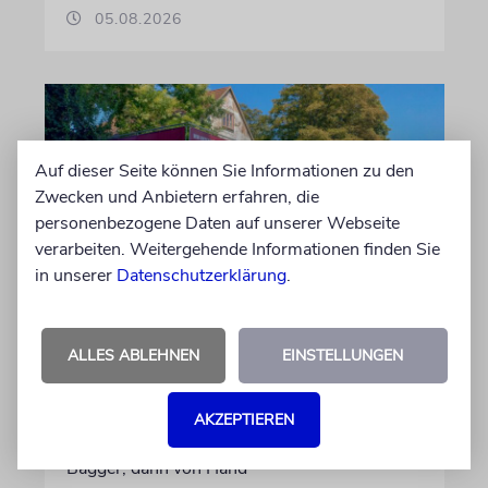
05.08.2026
Auf dieser Seite können Sie Informationen zu den
Zwecken und Anbietern erfahren, die
personenbezogene Daten auf unserer Webseite
verarbeiten. Weitergehende Informationen finden Sie
in unserer
Datenschutzerklärung
.
ERFURT
Schicht um Schicht
ALLES ABLEHNEN
EINSTELLUNGEN
Dort, wo eben noch Parkplätze waren, wird
seit wenigen Tagen nach einem Stück
AKZEPTIEREN
jüdischer Geschichte gegraben. Erst mit dem
Bagger, dann von Hand