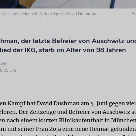
galt seine Leidenschaft dem Sport: David Dushman
Fo
hman, der letzte Befreier von Auschwitz un
ied der IKG, starb im Alter von 98 Jahren
bel
8:35 Uhr
ten Kampf hat David Dushman am 5. Juni gegen vie
loren. Der Zeitzeuge und Befreier von Auschwitz st
en nach einem kurzen Klinikaufenthalt in München.
m mit seiner Frau Zoja eine neue Heimat gefunde