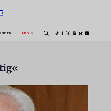
ABO
INDEN
tig«