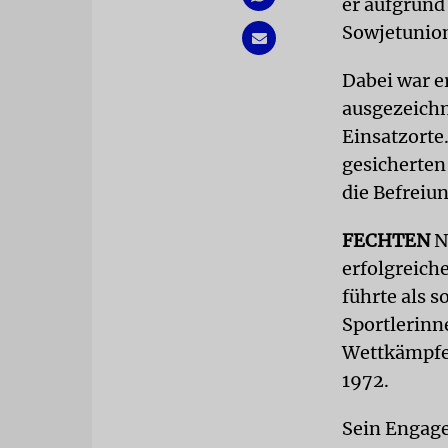
er aufgrund
Sowjetunio
Dabei war e
ausgezeichn
Einsatzorte
gesicherten
die Befreiun
FECHTEN
N
erfolgreiche
führte als 
Sportlerinn
Wettkämpfen
1972.
Sein Engage