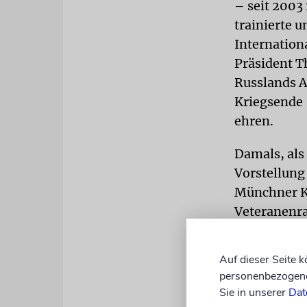
– seit 2003
trainierte 
Internation
Präsident T
Russlands A
Kriegsende
ehren.
Damals, als
Vorstellung 
Münchner Ku
Veteranenra
Vorträgen a
Auf dieser Seite 
ANDENKE
personenbezogene 
Einsatz mit
Sie in unserer
Dat
Auschwitz h