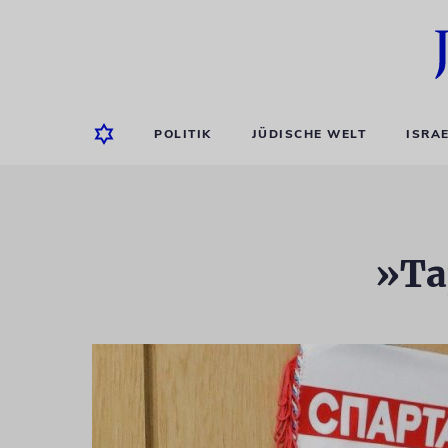
POLITIK
JÜDISCHE WELT
ISRA
»Ta