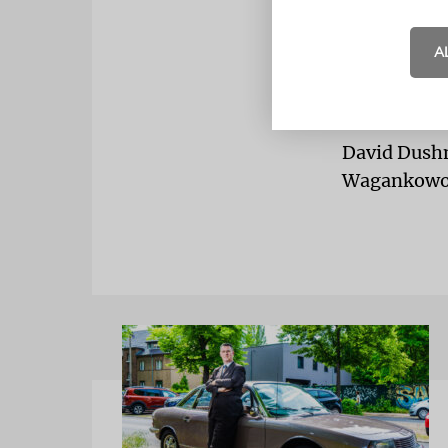
Charlotte Kn
verlieren w
A
ihm in tief
Andenken b
David Dushm
Wagankowoer