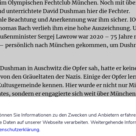
 im Olympischen Fechtclub München. Noch mit übe
und unterrichtete David Dushman hier die Fechter.
ale Beachtung und Anerkennung war ihm sicher. I
homas Bach verlieh ihm eine hohe Auszeichnung. 
ußenminister Sergej Lawrow war 2020 – 75 Jahre 
 – persönlich nach München gekommen, um Dush
 Dushman in Auschwitz die Opfer sah, hatte er kein
von den Gräueltaten der Nazis. Einige der Opfer lern
ltusgemeinde kennen. Hier wurde er nicht nur Mi
tes, sondern er engagierte sich weit über München
ls Zeitzeuge.
können Sie Informationen zu den Zwecken und Anbietern erfahre
N
Die Israelitische Kultusgemeinde dankte Dushman
Daten auf unserer Webseite verarbeiten. Weitergehende Infor
 der Verleihung der Ehrenmitgliedschaft. Als Held 
enschutzerklärung
.
at er unzählige Menschenleben gerettet. IKG-Präs