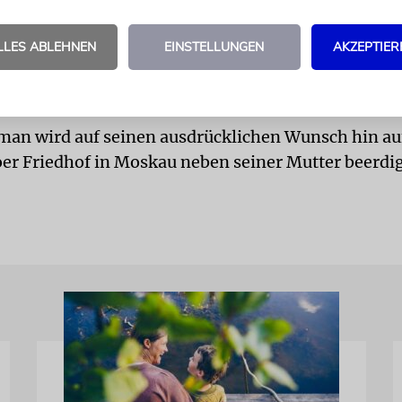
obloch zeigte sich tief erschüttert über seinen To
ir einen tapferen, ehrlichen und aufrichtigen Mann.
LLES ABLEHNEN
EINSTELLUNGEN
AKZEPTIER
er Dankbarkeit verbunden und werden ihm ein ehre
ewahren.«
an wird auf seinen ausdrücklichen Wunsch hin a
 Friedhof in Moskau neben seiner Mutter beerdig