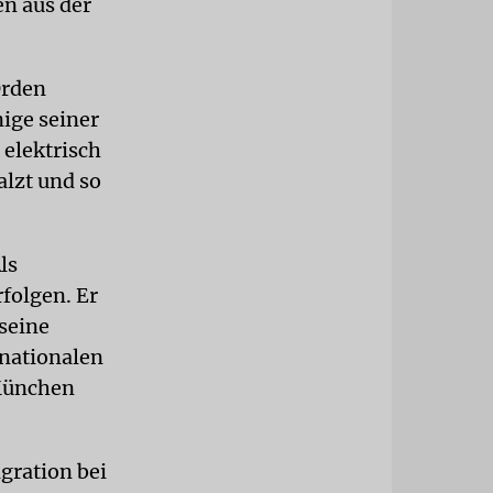
n aus der
Orden
ige seiner
 elektrisch
lzt und so
ls
rfolgen. Er
seine
rnationalen
 München
gration bei