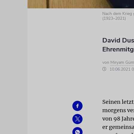
Nach dem Krieg 
(1923–2021)
David Dus
Ehrenmitgl
von
Miryam Güm
10.06.2021 0
Seinen letz
morgens ver
von 98 Jahr
er gemeinsa