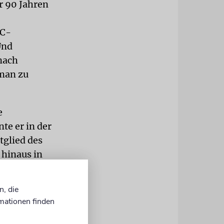
r 90 Jahren
OC-
Und
nach
man zu
e
te er in der
tglied des
 hinaus in
n, die
 für seinen
mationen finden
von
identin