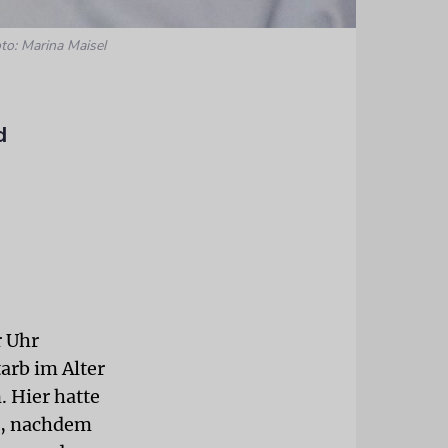
to: Marina Maisel
d
r Uhr
arb im Alter
 Hier hatte
n, nachdem