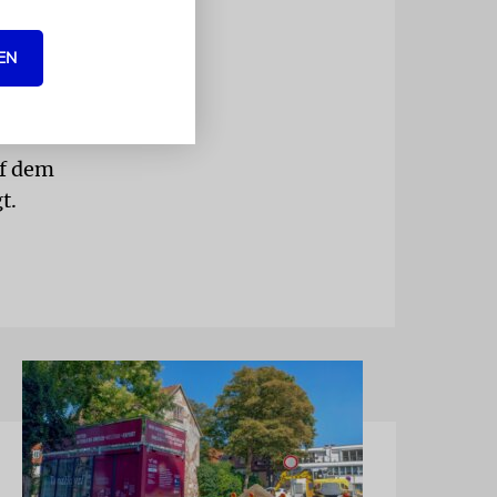
d: »Mit ihm
 Wir bleiben
EN
ndes
uf dem
t.