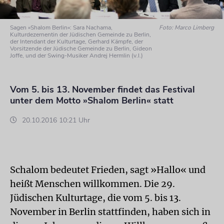
Sagen »Shalom Berlin«: Sara Nachama,
Foto: Marco Limberg
Kulturdezernentin der Jüdischen Gemeinde zu Berlin,
der Intendant der Kulturtage, Gerhard Kämpfe, der
Vorsitzende der Jüdische Gemeinde zu Berlin, Gideon
Joffe, und der Swing-Musiker Andrej Hermlin (v.l.)
Vom 5. bis 13. November findet das Festival
unter dem Motto »Shalom Berlin« statt
20.10.2016 10:21 Uhr
Schalom bedeutet Frieden, sagt »Hallo« und
heißt Menschen willkommen. Die 29.
Jüdischen Kulturtage, die vom 5. bis 13.
November in Berlin stattfinden, haben sich in