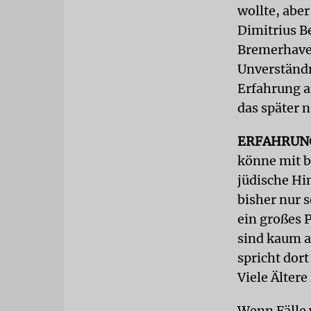
wollte, abe
Dimitrius B
Bremerhaven
Unverständn
Erfahrung a
das später 
ERFAHRUN
könne mit b
jüdische Hin
bisher nur 
ein großes 
sind kaum a
spricht dort
Viele Ältere
Wenn Fälle 