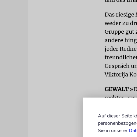
Das riesige
weder zu dr
Gruppe gut 
andere hing
jeder Redne
freundliche
Gespräch un
Viktorija K
GEWALT
»Di
rechter, ras
recht junge
standen bei
Auf dieser Seite 
personenbezogene 
ausschließl
Sie in unserer
Dat
werde der B