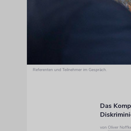
Referenten und Teilnehmer im Gespräch.
Das Kompe
Diskrimin
von
Oliver Noffk