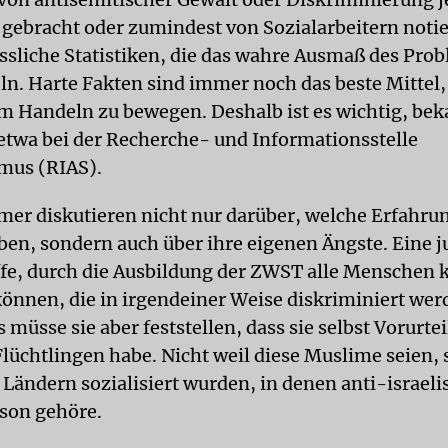
 gebracht oder zumindest von Sozialarbeitern noti
ässliche Statistiken, die das wahre Ausmaß des Pro
ln. Harte Fakten sind immer noch das beste Mittel
um Handeln zu bewegen. Deshalb ist es wichtig, bek
etwa bei der Recherche- und Informationsstelle
mus (RIAS).
mer diskutieren nicht nur darüber, welche Erfahru
en, sondern auch über ihre eigenen Ängste. Eine j
offe, durch die Ausbildung der ZWST alle Menschen
können, die in irgendeiner Weise diskriminiert wer
 müsse sie aber feststellen, dass sie selbst Vorurtei
lüchtlingen habe. Nicht weil diese Muslime seien,
n Ländern sozialisiert wurden, in denen anti-israeli
äson gehöre.