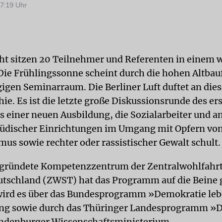
7:19 Uhr
cht sitzen 20 Teilnehmer und Referenten in einem 
 Die Frühlingssonne scheint durch die hohen Altbau
igen Seminarraum. Die Berliner Luft duftet an die
ie. Es ist die letzte große Diskussionsrunde des er
 einer neuen Ausbildung, die Sozialarbeiter und a
jüdischer Einrichtungen im Umgang mit Opfern vo
mus sowie rechter oder rassistischer Gewalt schult.
gründete Kompetenzzentrum der Zentralwohlfahrts
utschland (ZWST) hat das Programm auf die Beine g
wird es über das Bundesprogramm »Demokratie leb
tung sowie durch das Thüringer Landesprogramm »
andenburger Wissenschaftsministerium.