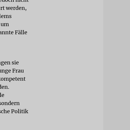
ert werden,
blems
, um
annte Fälle
ngen sie
unge Frau
 kompetent
den.
le
 sondern
sche Politik