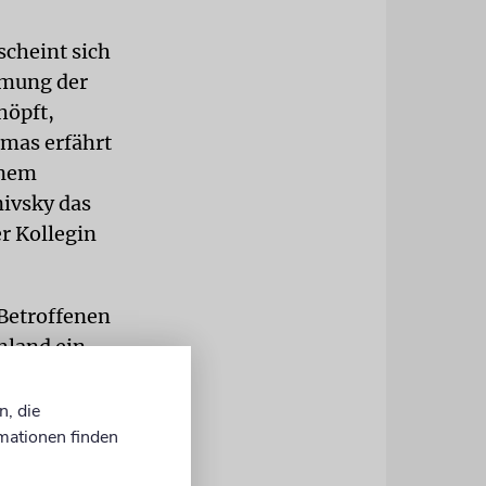
scheint sich
mmung der
höpft,
emas erfährt
inem
nivsky das
r Kollegin
Betroffenen
chland ein
 Jahren
scher Gewalt
n, die
mationen finden
ahr 2000
eratung und