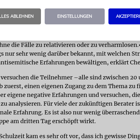
ng der Leidtragenden gerichtet.
LLES ABLEHNEN
EINSTELLUNGEN
AKZEPTIER
 Opfer verwendet Chernivsky nur sehr ungern. Das 
nach Rückzug. Sie spricht lieber von Betroffenen. »
ng des Begriffs kann im Bewusstsein aller Beteili
hne die Fälle zu relativieren oder zu verharmlosen.
ngs nur sehr wenig darüber bekannt, mit welchen St
antisemitische Erfahrungen bewältigen, erklärt Ch
versuchen die Teilnehmer –alle sind zwischen 20 
lb zuerst, einen eigenen Zugang zu dem Thema zu f
er eigene negative Erfahrungen und versuchen, di
 analysieren. Für viele der zukünftigen Berater is
nale Erfahrung. Es ist also nur wenig überraschend,
ppe am dritten Tag erschöpft wirkt.
chulzeit kam es sehr oft vor, dass ich gewisse Din