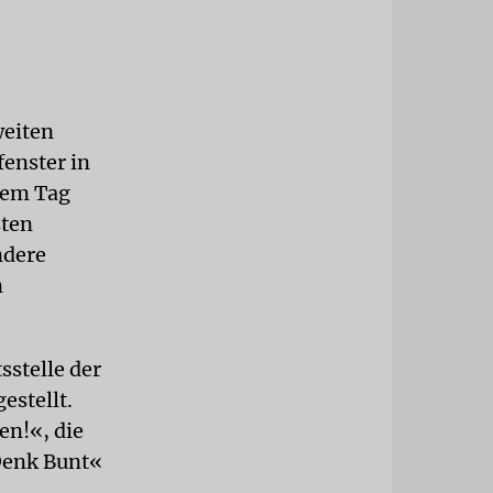
weiten
fenster in
sem Tag
sten
ndere
n
stelle der
estellt.
en!«, die
Denk Bunt«