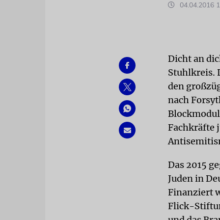
04.04.2016 1
Dicht an di
Stuhlkreis.
den großzüg
nach Forsyth
Blockmoduls
Fachkräfte 
Antisemitis
Das 2015 ge
Juden in De
Finanziert 
Flick-Stif
und das Br