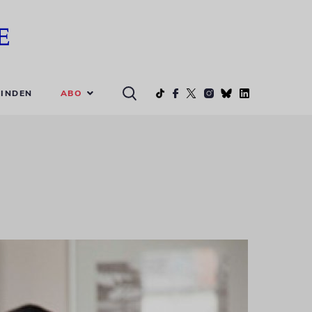
ABO
INDEN