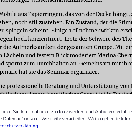
 Mobile aus Papierringen, das von der Decke hängt, 
ehen, noch stillzustehen. Ein Zustand, der die Sti
zu spiegeln scheint. Einige Teilnehmer wirken ersc
egen hoch konzentriert. Trotz der Schwere des Th
r die Aufmerksamkeit der gesamten Gruppe. Mit e
n Lächeln und festem Blick moderiert Marina Cher
d spornt zum Durchhalten an. Gemeinsam mit ihre
opmane hat sie das Seminar organisiert.
e professionelle Beratung und Unterstützung von 
sistischer oder antisemitischer Gewalt ist in Deuts
s Handlungsfeld«, sagt Chernivsky. Bis vor einigen
 der Aufarbeitung von antisemitischer und rassisti
können Sie Informationen zu den Zwecken und Anbietern erfahre
Daten auf unserer Webseite verarbeiten. Weitergehende Infor
ich die Täter im Zentrum des Interesses. Seit dem J
enschutzerklärung
.
lick jedoch immer stärker auf eine fachgerechte B