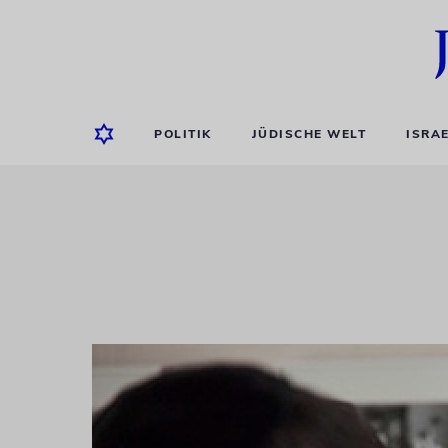
POLITIK
JÜDISCHE WELT
ISRA