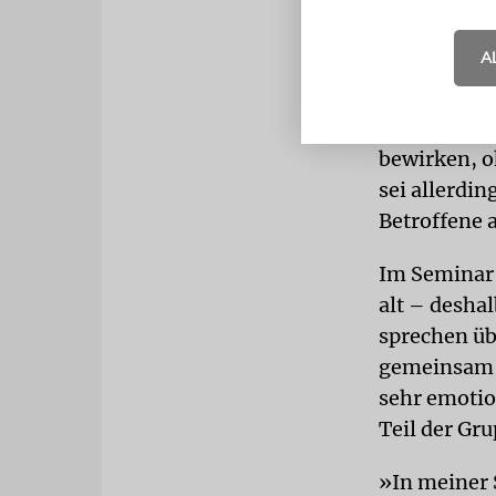
Unterstützu
A
Den Begriff
passiv und 
die Umdeutu
bewirken, o
sei allerdi
Betroffene 
Im Seminar 
alt – desha
sprechen üb
gemeinsam zu
sehr emotio
Teil der Gru
»In meiner S