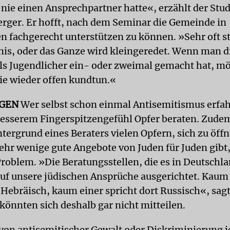
r nie einen Ansprechpartner hatte«, erzählt der Stu
erger. Er hofft, nach dem Seminar die Gemeinde in
 fachgerecht unterstützen zu können. »Sehr oft s
is, oder das Ganze wird kleingeredet. Wenn man d
ls Jugendlicher ein- oder zweimal gemacht hat, m
nie wieder offen kundtun.«
GEN
Wer selbst schon einmal Antisemitismus erfa
esserem Fingerspitzengefühl Opfer beraten. Zudem
tergrund eines Beraters vielen Opfern, sich zu öffn
sehr wenige gute Angebote von Juden für Juden gibt,
Problem. »Die Beratungsstellen, die es in Deutschla
uf unsere jüdischen Ansprüche ausgerichtet. Kaum
 Hebräisch, kaum einer spricht dort Russisch«, sagt
 könnten sich deshalb gar nicht mitteilen.
von antisemitischer Gewalt oder Diskriminierung j