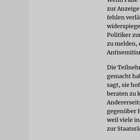
zur Anzeige
fehlen verl
widerspiege
Politiker z
zu melden, 
Antisemitis
Die Teilneh
gemacht hab
sagt, sie h
beraten zu 
Andererseits
gegenüber F
weil viele i
zur Staatsr