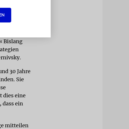
EN
klinge
Ich denke,
gten Wunder
« Bislang
rategien
ernivsky.
und 30 Jahre
inden. Sie
ese
t dies eine
 dass ein
ge mitteilen