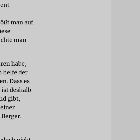
dent
tößt man auf
iese
öchte man
hren habe,
 helfe der
en. Dass es
 ist deshalb
nd gibt,
 einer
 Berger.
edoch nicht