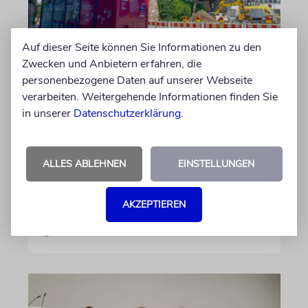
Auf dieser Seite können Sie Informationen zu den
Zwecken und Anbietern erfahren, die
personenbezogene Daten auf unserer Webseite
ERFURT
verarbeiten. Weitergehende Informationen finden Sie
Schicht um Schicht
in unserer
Datenschutzerklärung
.
Dort, wo eben noch Parkplätze waren, wird
seit wenigen Tagen nach einem Stück
jüdischer Geschichte gegraben. Erst mit dem
ALLES ABLEHNEN
EINSTELLUNGEN
Bagger, dann von Hand
AKZEPTIEREN
von Katrin Richter
05.08.2026