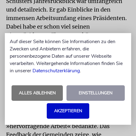
Schusters Jahresrückblick war umfangreich
und detailreich. Er gab Einblicke in den
immensen Arbeitsumfang eines Präsidenten.
Dabei habe er schon viel seinen
Vizepräsidenten übertragen können,
Auf dieser Seite können Sie Informationen zu den
bedankte sich Schuster bei Abraham Lehrer
Zwecken und Anbietern erfahren, die
und Mark Dainow, die ihn bei Gedenkfeiern,
personenbezogene Daten auf unserer Webseite
aber auch bei der jüngsten
verarbeiten. Weitergehende Informationen finden Sie
Rabbinerordination in Bielefeld vertreten
in unserer
Datenschutzerklärung
.
hatten. Die Delegierten quittierten den
Bericht mit großem Applaus.
ALLES ABLEHNEN
EINSTELLUNGEN
»REVANCHE«
Aber auch die »Revanche«, wie
es Abraham Lehrer nannte, erhielt heftigen
AKZEPTIEREN
Beifall, als dieser sich bei Schuster für die
»hervorragende Arbeit« bedankte. Das
Feedback der Gemeinden zeige, wie