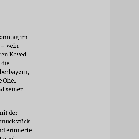
Sonntag im
 – »ein
eren Koved
 die
Oberbayern,
ie Ohel-
nd seiner
mit der
chmuckstück
nd erinnerte
Israel,