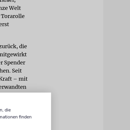
anze Welt
 Torarolle
erst
zurück, die
mitgewirkt
er Spender
en. Seit
Kraft – mit
Verwandten
en, wonach
nd auf guten
n, die
mationen finden
strauch in