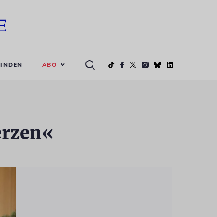
ABO
INDEN
erzen«