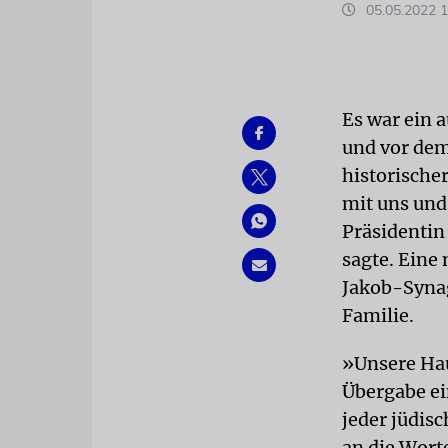
05.05.2022 1
Es war ein 
und vor dem
historische
mit uns und
Präsidentin
sagte. Eine 
Jakob-Synag
Familie.
»Unsere Hau
Übergabe ei
jeder jüdis
an die Wort