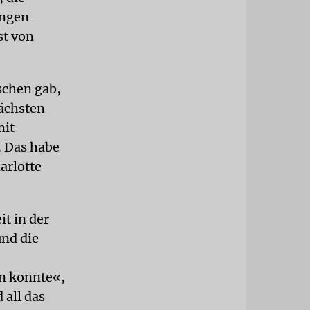
ungen
st von
schen gab,
nächsten
mit
. Das habe
arlotte
t in der
und die
en konnte«,
 all das