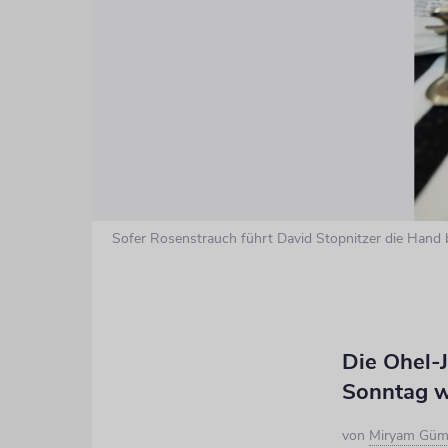
Sofer Rosenstrauch führt David Stopnitzer die Hand 
Die Ohel-
Sonntag wu
von
Miryam Güm