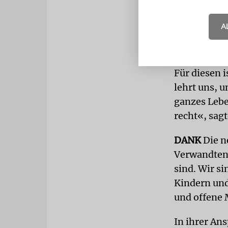
Israel in Au
Buchstaben 
A
dann ausgew
Buchstaben,
Für diesen i
lehrt uns, u
ganzes Leben
recht«, sagt
DANK
Die n
Verwandten,
sind. Wir s
Kindern und
und offene
In ihrer An