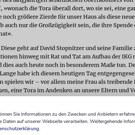
, »wonach die Tora überall dort, wo sie sei, eine g
e noch größere Zierde für unser Haus als diese neue
b auch nur die Großzügigkeit sein, die ihre Spende 
hat«.
Diese geht auf David Stopnitzer und seine Familie 
tionen hinweg mit Rat und Tat am Aufbau der IKG 
 dies auch heute noch in besonderem Maße tun. D
Lange habe ich diesem heutigen Tag entgegengeseh
n spielen wir – vor allem meine Frau als treibende 
n, eine Tora im Andenken an unsere Eltern und 
eiben zu lassen.« Er zitierte die rabbinischen Weis
 drei Dingen steht: auf der Tora, auf Gottesdienst u
können Sie Informationen zu den Zwecken und Anbietern erfahre
Daten auf unserer Webseite verarbeiten. Weitergehende Infor
enschutzerklärung
.
 hatte die Tora bei dem Sofer Moshe Chanoch Rosen