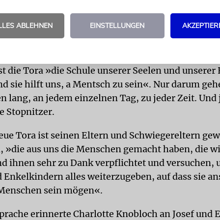
ftrag gegeben. Fast zwei Jahre dauerte es, bis er di
zu Pergament gebracht hatte. In München führte d
LLES ABLEHNEN
EINSTELLUNGEN
AKZEPTIER
ählten Personen die Hand bei der Setzung der let
 allen voran David Stopnitzer.
st die Tora »die Schule unserer Seelen und unserer 
nd sie hilft uns, a Mentsch zu sein«. Nur darum geh
 lang, an jedem einzelnen Tag, zu jeder Zeit. Und j
e Stopnitzer.
eue Tora ist seinen Eltern und Schwiegereltern ge
 »die aus uns die Menschen gemacht haben, die wi
ind ihnen sehr zu Dank verpflichtet und versuchen,
 Enkelkindern alles weiterzugeben, auf dass sie a
 Menschen sein mögen«.
sprache erinnerte Charlotte Knobloch an Josef und 