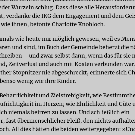
der Wurzeln schlug. Dass diese alle Herausforder
at, verdanke die IKG dem Engagement und dem Gei
 wie ihnen, betonte Charlotte Knobloch.
damals wie heute nur möglich gewesen, weil es Men
waren und sind, im Buch der Gemeinde beherzt die 
schreiben – und zwar selbst dann, wenn das für sie 
, Zeitverlust und auch mit Kosten verbunden war
ther Stopnitzer nie abgeschreckt, erinnerte sich Ch
ebenso wenig wie ihre Kinder.
Beharrlichkeit und Zielstrebigkeit, wie Bestimmthei
ufrichtigkeit im Herzen; wie Ehrlichkeit und Güte 
ich niemals beirren zu lassen. Und schließlich ein
r, fast übermenschlicher Fleiß, den nichts aufhalt
och. All dies hätten die beiden weitergegeben: »Und