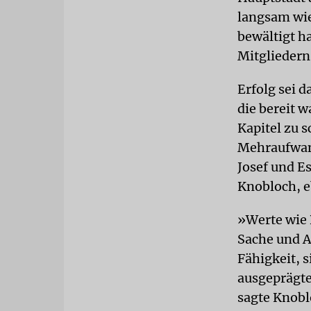
langsam wie
bewältigt h
Mitgliedern
Erfolg sei 
die bereit 
Kapitel zu 
Mehraufwand
Josef und Es
Knob­loch, 
»Werte wie 
Sache und A
Fähigkeit, s
ausgeprägte
sagte Knobl