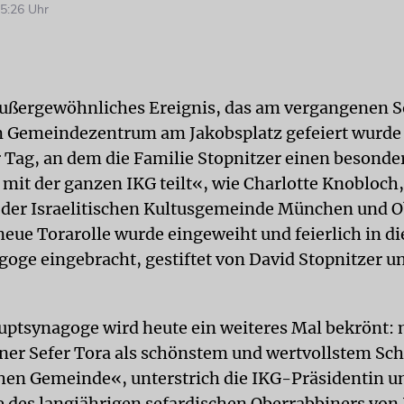
5:26 Uhr
außergewöhnliches Ereignis, das am vergangenen 
 Gemeindezentrum am Jakobsplatz gefeiert wurde
r Tag, an dem die Familie Stopnitzer einen besond
 mit der ganzen IKG teilt«, wie Charlotte Knobloch,
 der Israelitischen Kultusgemeinde München und 
neue Torarolle wurde eingeweiht und feierlich in d
oge eingebracht, gestiftet von David Stopnitzer u
ptsynagoge wird heute ein weiteres Mal bekrönt: 
ner Sefer Tora als schönstem und wertvollstem S
chen Gemeinde«, unterstrich die IKG-Präsidentin u
e des langjährigen sefardischen Oberrabbiners von 