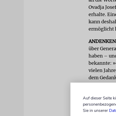
Ovadja Josef
erhalte. Ein
kann deshal
ermöglicht 
ANDENKEN
über Genera
haben – und
bekannte: »
vielen Jahre
dem Gedanke
sel. A. schr
die Welt auf
Auf dieser Seite 
Taten.
personenbezogene 
Sie in unserer
Dat
Die Familie