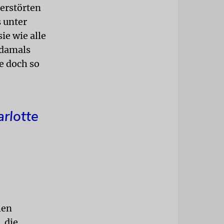
zerstörten
 unter
ie wie alle
 damals
e doch so
arlotte
hen
, die