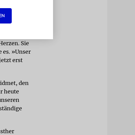
e 304.805
er Sofer
EN
zten
Herzen. Sie
e es. »Unser
etzt erst
widmet, den
r heute
 unseren
nständige
Esther