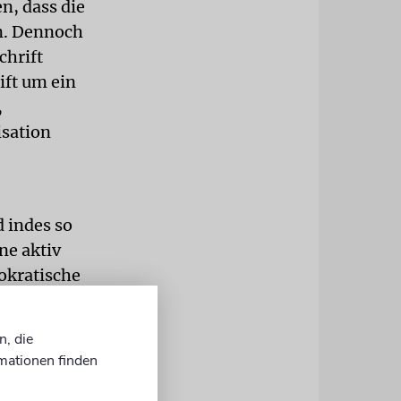
n, dass die
in. Dennoch
chrift
ift um ein
,
isation
 indes so
ne aktiv
okratische
hwerde ein –
n, die
mationen finden
ug der 1995