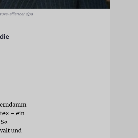
ture-alliance/ dpa
 die
llerndamm
te« – ein
SS«
walt und