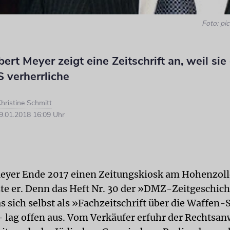
Foto: pic
ert Meyer zeigt eine Zeitschrift an, weil sie
 verherrliche
hristine Schmitt
.01.2018 16:09 Uhr
 Meyer Ende 2017 einen Zeitungskiosk am Hohenzo
tzte er. Denn das Heft Nr. 30 der »DMZ-Zeitgeschich
s sich selbst als »Fachzeitschrift über die Waffen-
– lag offen aus. Vom Verkäufer erfuhr der Rechtsan