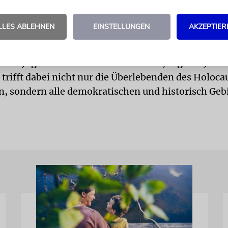
Deutschen Militärzeitschrift einzustellen. Vier Ja
r Verlag einen Ableger: die »DMZ Zeitgeschichte«.
LLES ABLEHNEN
EINSTELLUNGEN
AKZEPTIER
digend, dass eine solche Zeitschrift überhaupt und
e an Jugendliche frei verkauft werde, sagt Meyer. 
trifft dabei nicht nur die Überlebenden des Holoca
, sondern alle demokratischen und historisch Geb