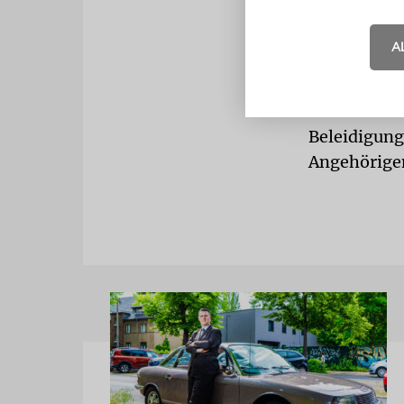
gegründeten 
gründete de
A
Es sei belei
insbesonder
Beleidigung 
Angehörigen