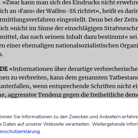
. »Zwar kann man sich des Eindrucks nicht erwehre
sich an ›Fans‹ der Waffen-SS richtet«, heißt es dar
rmittlungsverfahren eingestellt. Denn bei der Zeits
sich »nicht im Sinne der einschlägigen Strafvorschr
ittel, das nach seinem Inhalt dazu bestimmt« sei
n einer ehemaligen nationalsozialistischen Organ
n.
DE
»Informationen über derartige verbrecherische
nen zu verbreiten, kann dem genannten Tatbestand
 unterfallen, wenn entsprechende Schriften nicht ei
e, aggressive Tendenz gegen die freiheitliche dem
g erkennen lassen.« Daraufhin legte Meyer Besc
ückgewiesen wurde.
können Sie Informationen zu den Zwecken und Anbietern erfahre
Daten auf unserer Webseite verarbeiten. Weitergehende Infor
8 hatte die Bundesregierung alle Bibliotheken und
enschutzerklärung
.
tionsstellen der Bundeswehr angewiesen, den Bez