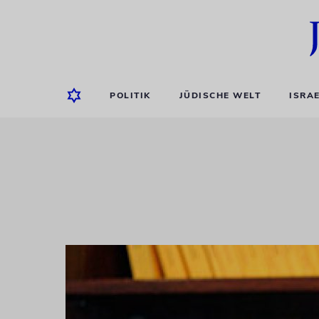
POLITIK
JÜDISCHE WELT
ISRA