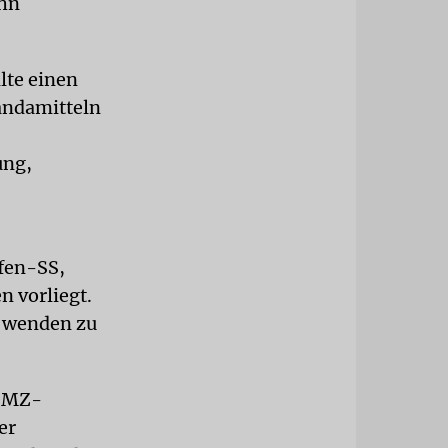
ehn
llte einen
andamitteln
ung,
fen-SS,
n vorliegt.
e wenden zu
 DMZ-
er