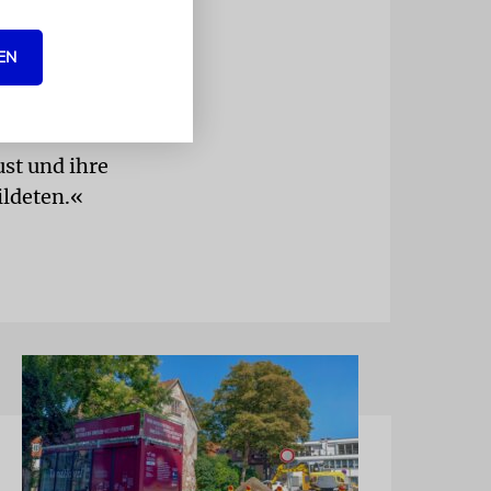
hre später
EN
»Die
ust und ihre
ildeten.«