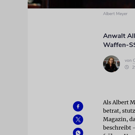
Albert Meyer
Anwalt Alb
Waffen-SS
von
C
29
Als Albert
betrat, stu
Magazin, da
beschreibt 