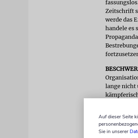
fassungslos
Zeitschrift 
werde das E
handele es 
Propagandam
Bestrebunge
fortzusetze
BESCHWER
Organisatio
lange nicht
kämpferisch
Grundordnun
die nun zur
Auf dieser Seite 
personenbezogene 
Bereits 200
Sie in unserer
Dat
Fachinforma