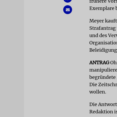
frühere Vor
Exemplare b
Meyer kaufte
Strafantrag
und des Ve
Organisatio
Beleidigun
ANTRAG
Ohn
manipuliere
begründete 
Die Zeitsch
wollen.
Die Antwort
Redaktion i