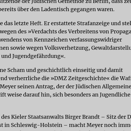
sitzende der Jüdischen Gemeinde zu Berlin, dass z
ereits über den Ladentisch gegangen waren.
 das letzte Heft. Er erstattete Strafanzeige und ste
 wegen des »Verdachts des Verbreitens von Propag
rwendens von Kennzeichen verfassungswidriger
nen sowie wegen Volksverhetzung, Gewaltdarstell
g und Jugendgefährdung«.
e Scham und geschichtlich einseitig und damit
nd verherrliche die »DMZ Zeitgeschichte« die Waf
Meyer seinen Antrag, der der Jüdischen Allgemeine
rift weise darauf hin, sich besonders an Jugendlich
 des Kieler Staatsanwalts Birger Brandt – Sitz der
st in Schleswig-Holstein – macht Meyer noch imm